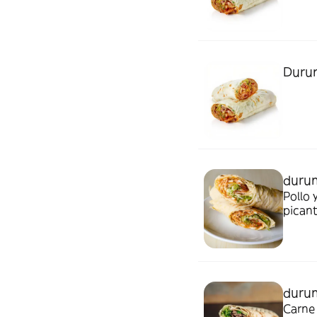
Duru
duru
Pollo 
pican
durum
Carne 