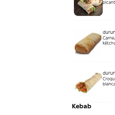
pican
durum
Carne,
kétch
durum
Croque
blanca
Kebab