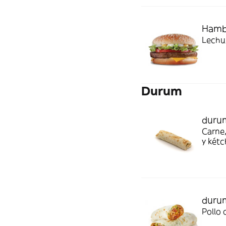
Hamb
Lechug
Durum
duru
Carne,
y két
durum
Pollo 