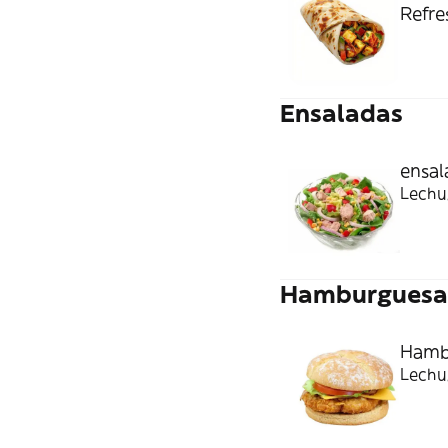
Refre
Ensaladas
ensal
Lechug
Hamburguesa
Hamb
Lechug