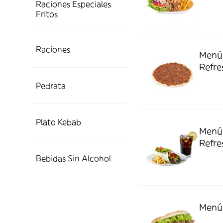
Raciones Especiales
Fritos
Raciones
Menú 
Refre
Pedrata
Plato Kebab
Menú
Refre
Bebidas Sin Alcohol
Menú 