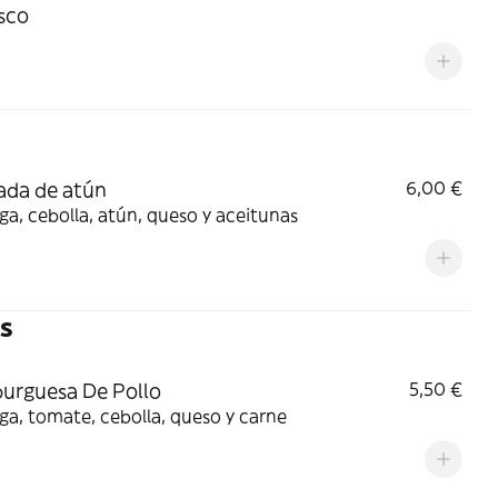
sco
ada de atún
6,00 €
a, cebolla, atún, queso y aceitunas
s
urguesa De Pollo
5,50 €
a, tomate, cebolla, queso y carne