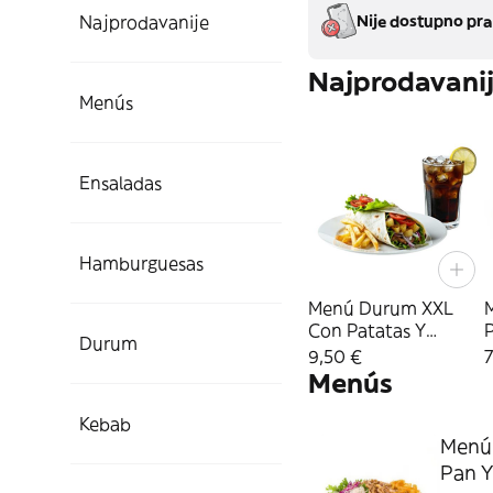
Najprodavanije
Nije dostupno pra
Najprodavani
Menús
Ensaladas
Hamburguesas
Menú Durum XXL
Con Patatas Y
P
Durum
Refresco
9,50 €
7
Menús
Kebab
Menú 
Pan Y