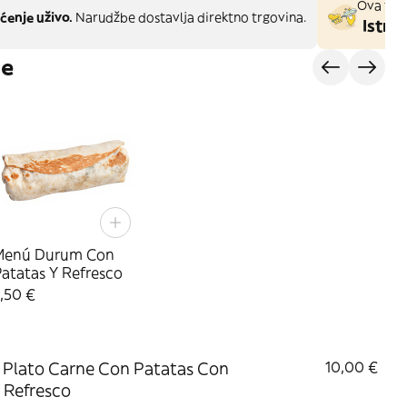
Ova trgo
ćenje uživo.
Narudžbe dostavlja direktno trgovina.
Istraž
je
Menú Durum Con
atatas Y Refresco
,50 €
Plato Carne Con Patatas Con
10,00 €
 Refresco