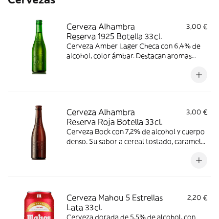
Cerveza Alhambra
3,00 €
Reserva 1925 Botella 33cl.
Cerveza Amber Lager Checa con 6,4% de
alcohol, color ámbar. Destacan aromas
florales y a caramelo, con gusto
ligeramente amargo y acidez suave.
Consumir entre 6-9 °C.
Cerveza Alhambra
3,00 €
Reserva Roja Botella 33cl.
Cerveza Bock con 7,2% de alcohol y cuerpo
denso. Su sabor a cereal tostado, caramelo
y frutas, tiene un gusto amargo
pronunciado y ligera acidez. Consumir
entre 4-8 °C.
Cerveza Mahou 5 Estrellas
2,20 €
Lata 33cl.
Cerveza dorada de 5,5% de alcohol, con