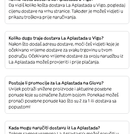
Da vidiš koliko košta dostava La Aplastada u Vigo, pogledaj
cijenu dostave na vrhu stranice. Također je možeš vidjeti u
prikazu troškova prije naručivanja.
Koliko dugo traje dostava La Aplastada u Vigo?
Nakon što dodaš adresu dostave, moći ćeš vidjeti koje je
očekivano vrijeme dostave za svaku trgovinu u tvom
području. Očekivano vrijeme dostave za svoju narudžbu iz
La Aplastada možeš provjeriti i prije plaćanja.
Postoje li promocije za La Aplastada na Glovu?
Uvijek potraži snižene proizvode i aktuelne posebne
ponude koje su označene žutom bojom. Ponekad možeš
pronaći posebne ponude kao što su 2 za 1 ili dostava sa
popustom!
Kada mogu naručiti dostavu iz La Aplastada?
Tokom radnog vremena La Aplastada’s možeš naručiti u