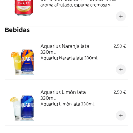
aroma afrutado, espuma cremosa y
consistente y ligero amargor. Se
recomienda consumir entre 4º y 6º C.
Bebidas
Aquarius Naranja lata
2,50 €
330ml.
Aquarius Naranja lata 330ml.
Aquarius Limón lata
2,50 €
330ml.
Aquarius Limón lata 330ml.