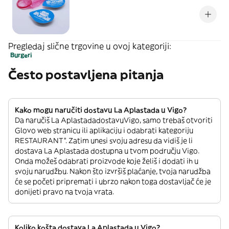
Pregledaj slične trgovine u ovoj kategoriji:
Burgeri
Često postavljena pitanja
Kako mogu naručiti dostavu La Aplastada u Vigo?
Da naručiš La AplastadadostavuVigo, samo trebaš otvoriti
Glovo web stranicu ili aplikaciju i odabrati kategoriju
RESTAURANT”. Zatim unesi svoju adresu da vidiš je li
dostava La Aplastada dostupna u tvom području Vigo.
Onda možeš odabrati proizvode koje želiš i dodati ih u
svoju narudžbu. Nakon što izvršiš plaćanje, tvoja narudžba
će se početi pripremati i ubrzo nakon toga dostavljač će je
donijeti pravo na tvoja vrata.
Koliko košta dostava La Aplastada u Vigo?