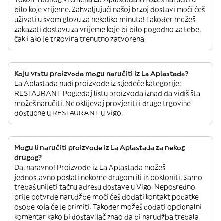
bilo koje vrijeme. Zahvaljujući našoj brzoj dostavi moći ćeš
uživati u svom glovu za nekoliko minuta! Također možeš
zakazati dostavu za vrijeme koje bi bilo pogodno za tebe,
čak i ako je trgovina trenutno zatvorena.
Koju vrstu proizvoda mogu naručiti iz La Aplastada?
La Aplastada nudi proizvode iz sljedeće kategorije:
RESTAURANT Pogledaj listu proizvoda iznad da vidiš šta
možeš naručiti. Ne oklijevaj provjeriti i druge trgovine
dostupne u RESTAURANT u Vigo.
Mogu li naručiti proizvode iz La Aplastada za nekog
drugog?
Da, naravno! Proizvode iz La Aplastada možeš
jednostavno poslati nekome drugom ili ih pokloniti. Samo
trebaš unijeti tačnu adresu dostave u Vigo. Neposredno
prije potvrde narudžbe moći ćeš dodati kontakt podatke
osobe koja će je primiti. Također možeš dodati opcionalni
komentar kako bi dostavljač znao da bi narudžba trebala