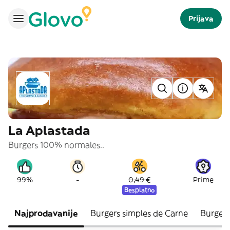
Prijava
La Aplastada
Burgers 100% normales..
-
99%
0,49 €
Prime
Besplatno
Najprodavanije
Burgers simples de Carne
Burgers