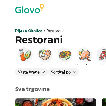
Rijeka Okolica
Restorani
Restorani
Zdrava
Poke
Pasta
Plodovi mora
Piz
Vrsta hrane
Sortiraj po
Sve trgovine