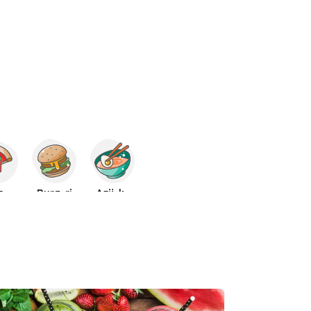
za
Burgeri
Azijska