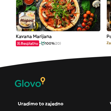
Kavana Marijana
Po
Za
Besplatno
100%
(20)
Uradimo to zajedno