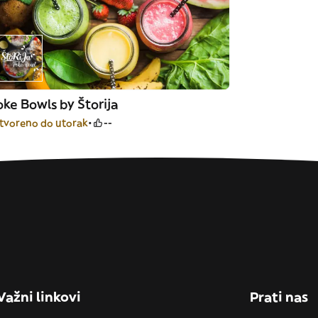
ke Bowls by Štorija
tvoreno do utorak
--
Važni linkovi
Prati nas