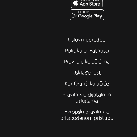
Uslovi i odredbe
Politika privatnosti
Pravila o kolačićima
Usklađenost
Konfiguriši kolačiće
Pravilnik o digitalnim
uslugama
Evropski pravilnik o
prilagođenom pristupu