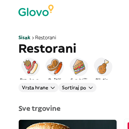
Sisak
Restorani
Restorani
Brza hrana
Roštilj
Sendviči
Piletina
Vrsta hrane
Sortiraj po
Sve trgovine