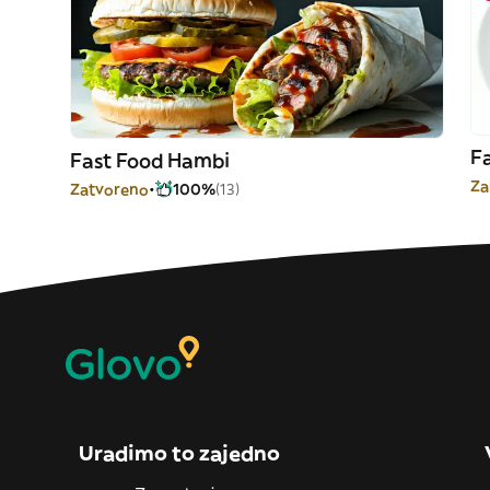
F
Fast Food Hambi
Za
Zatvoreno
100%
(13)
Uradimo to zajedno