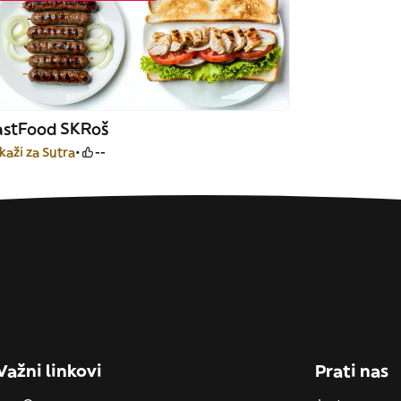
astFood SKRoš
kaži za Sutra
--
Važni linkovi
Prati nas