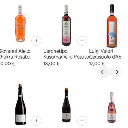
iovanni Aiello
L'archetipo
Luigi Valori
Chakra Rosato
Susumaniello Rosato
Cerasuolo d'Abru
20,00 €
18,00 €
17,00 €