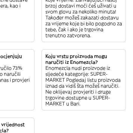
era, kao i
brzoj dostavi moći ćeš uživati u
svom glovu za nekoliko minuta!
Također možeš zakazati dostavu
za vrijeme koje bi bilo pogodno za
tebe, čak i ako je trgovina
trenutno zatvorena.
 ocjenjuju
Koju vrstu proizvoda mogu
naručiti iz Enomezcla?
ručilo 73%
Enomezcla nudi proizvode iz
o naručili
sljedeće kategorije: SUPER-
nas i provjeri
MARKET Pogledaj listu proizvoda
iznad da vidiš šta možeš naručiti.
Ne oklijevaj provjeriti i druge
trgovine dostupne u SUPER-
MARKET u Bari.
 vrijednost
cla?