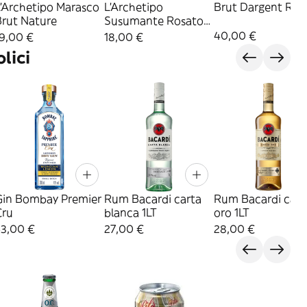
L'Archetipo Marasco
L'Archetipo
Brut Dargent Ros
Brut Nature
Susumante Rosato
Marasco Brut
40,00 €
19,00 €
18,00 €
lici
Gin Bombay Premier
Rum Bacardi carta
Rum Bacardi cart
Cru
blanca 1LT
oro 1LT
53,00 €
27,00 €
28,00 €