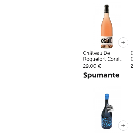
Château De
G
Roquefort Corail
Côtes de Provence
29,00 €
Rosé
Spumante