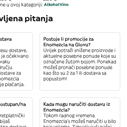
ne u ovoj kategoriji:
Alkohol
Vino
vljena pitanja
ostava
Postoje li promocije za
Enomezcla na Glovu?
esu dostave,
Uvijek potraži snižene proizvode i
e je očekivano
aktuelne posebne ponude koje su
svaku
označene žutom bojom. Ponekad
ručju.
možeš pronaći posebne ponude
dostave za
kao što su 2 za 1 ili dostava sa
Enomezcla
popustom!
ije plaćanja.
 dostupan/na
Kada mogu naručiti dostavu iz
Enomezcla?
retplatnički
Tokom radnog vremena
bijaš
Enomezcla’s možeš naručiti u bilo
atne dostave
koje vrijeme. Zahvaljujući našoj