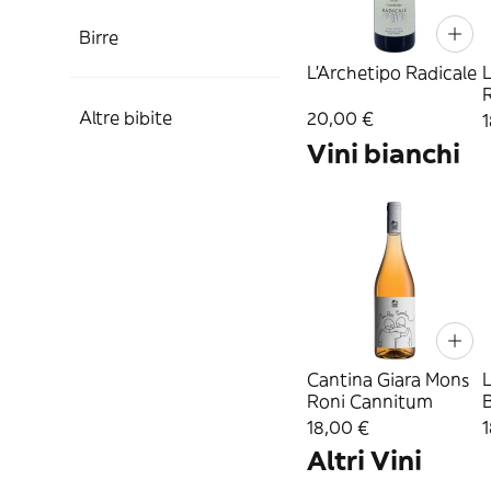
Birre
L'Archetipo Radicale
L
Altre bibite
20,00 €
Vini bianchi
Cantina Giara Mons
L
Roni Cannitum
18,00 €
Altri Vini