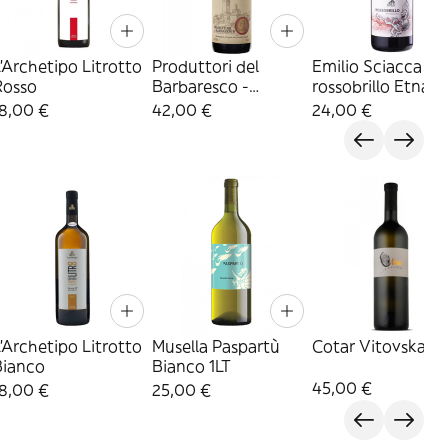
'Archetipo Litrotto
Produttori del
Emilio Sciacca
Rosso
Barbaresco -
rossobrillo Etna
Barbaresco
Rosso
18,00 €
42,00 €
24,00 €
'Archetipo Litrotto
Musella Paspartù
Cotar Vitovska
Bianco
Bianco 1LT
45,00 €
18,00 €
25,00 €