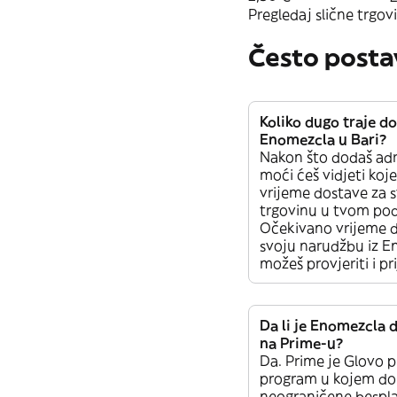
Pregledaj slične trgovi
Često posta
Koliko dugo traje d
Enomezcla u Bari?
Nakon što dodaš adr
moći ćeš vidjeti koj
vrijeme dostave za 
trgovinu u tvom pod
Očekivano vrijeme 
svoju narudžbu iz 
možeš provjeriti i pr
Da li je Enomezcla
na Prime-u?
Da. Prime je Glovo p
program u kojem do
neograničene bespl