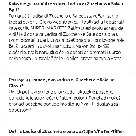
Kako mogu naručiti dostavu Ladisa di Zucchero e Sale u
Bari?
Da naručiš Ladisa di Zucchero e SaledostavuBari, samo
trebaš otvoriti Glovo web stranicu ili aplikaciju i odabrati
kategoriju SUPER-MARKET”. Zatim unesi svoju adresu da
vidiš je li dostava Ladisa di Zucchero e Sale dostupna u
tvom području Bari. Onda možeš odabrati proizvode koje
želiš i dodati ih u svoju narudžbu. Nakon što izvršiš
plaćanje, tvoja narudžba će se početi pripremati i ubrzo
nakon toga dostavljač će je donijeti pravo na tvoja vrata.
Postoje li promocije za Ladisa di Zucchero e Sale na
Glovu?
Uvijek potraži snižene proizvode i aktuelne posebne
ponude koje su označene žutom bojom. Ponekad možeš
pronaći posebne ponude kao što su 2 za 1 ili dostava sa
popustom!
Da li je Ladisa di Zucchero e Sale dostupan/na na Prime-