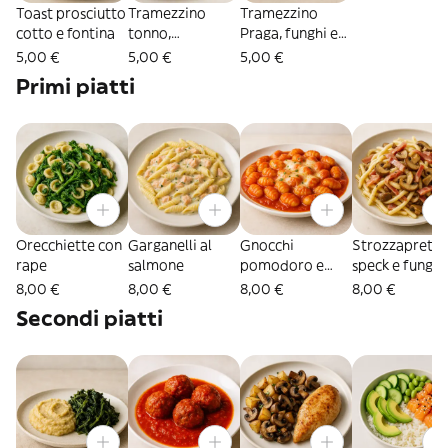
Toast prosciutto
Tramezzino
Tramezzino
cotto e fontina
tonno,
Praga, funghi e
pomodoro e
fontina
5,00 €
5,00 €
5,00 €
insalata
Primi piatti
Orecchiette con
Garganelli al
Gnocchi
Strozzapreti
rape
salmone
pomodoro e
speck e funghi
mozzarella
8,00 €
8,00 €
8,00 €
8,00 €
Secondi piatti