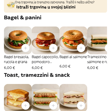
Ova trgovina je trenutno zatvorena. Tražiš li nešto slično?
Istraži trgovine u svojoj blizini
Bagel & panini
Bagel bresaola,
Bagel capocollo,
Bagel al salmone
Tramezzino
rucola e grana
pomodoro
salmone e ruc
6,00 €
secco e
6,00 €
6,00 €
6,00 €
mozzarella
Toast, tramezzini & snack