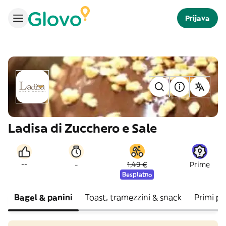
Prijava
Ladisa di Zucchero e Sale
-
--
1,49 €
Prime
Besplatno
Bagel & panini
Toast, tramezzini & snack
Primi pia