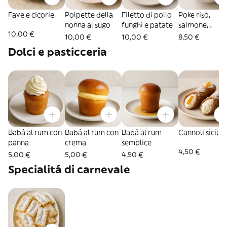
Fave e cicorie
Polpette della
Filetto di pollo
Poke riso,
nonna al sugo
funghi e patate
salmone,
10,00 €
avocado
10,00 €
10,00 €
8,50 €
Dolci e pasticceria
Babà al rum con
Babà al rum con
Babà al rum
Cannoli sicilia
panna
crema
semplice
4,50 €
5,00 €
5,00 €
4,50 €
Specialitá di carnevale