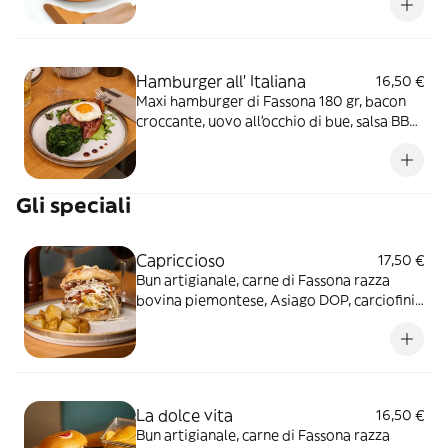
Hamburger all' Italiana
16,50 €
Maxi hamburger di Fassona 180 gr, bacon
croccante, uovo all’occhio di bue, salsa BBQ
servito con misticanza e spinaci cotti al
vapore
Gli speciali
Capriccioso
17,50 €
Bun artigianale, carne di Fassona razza
bovina piemontese, Asiago DOP, carciofini
sott’olio, paté di olive taggiasche, cavolo
cappuccio, pomodorini secchi e maionese
delicata
La dolce vita
16,50 €
Bun artigianale, carne di Fassona razza