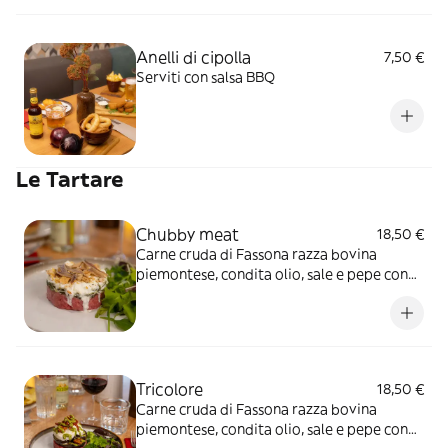
Anelli di cipolla
7,50 €
Serviti con salsa BBQ
Le Tartare
Chubby meat
18,50 €
Carne cruda di Fassona razza bovina
piemontese, condita olio, sale e pepe con
friarielli leggermente piccanti*,
stracciatella, filetti di acciughe e briciole di
pan frisella
Tricolore
18,50 €
Carne cruda di Fassona razza bovina
piemontese, condita olio, sale e pepe con