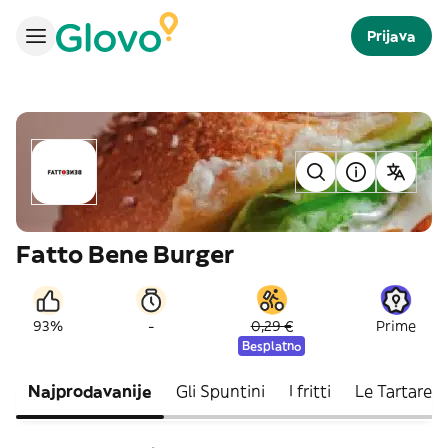
Prijava
Fatto Bene Burger
-
93%
0,29 €
Prime
Besplatno
Najprodavanije
Gli Spuntini
I fritti
Le Tartare