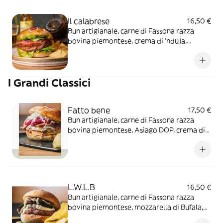
Il calabrese
16,50 €
Bun artigianale, carne di Fassona razza
bovina piemontese, crema di ‘nduja,
provola dolce, cipolla rossa caramellata e
cuore di lattuga
I Grandi Classici
Fatto bene
17,50 €
Bun artigianale, carne di Fassona razza
bovina piemontese, Asiago DOP, crema di
foie gras, cipolla rossa caramellata e cavolo
cappuccio condito con aceto di mele e olio
EVO
L.W.L.B
16,50 €
Bun artigianale, carne di Fassona razza
bovina piemontese, mozzarella di Bufala,
melanzane alla griglia e salsa fatto bene