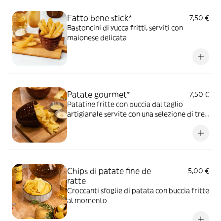
Fatto bene stick*
7,50 €
Bastoncini di yucca fritti, serviti con
maionese delicata
Patate gourmet*
7,50 €
Patatine fritte con buccia dal taglio
artigianale servite con una selezione di tre
salse ketchup, maionese al limone e salsa
Fatto bene
Chips di patate fine de
5,00 €
ratte
Croccanti sfoglie di patata con buccia fritte
al momento