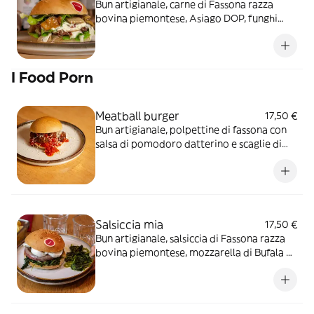
Bun artigianale, carne di Fassona razza
bovina piemontese, Asiago DOP, funghi
porcini, speck, cuore di lattuga e maionese
delicata
I Food Porn
Meatball burger
17,50 €
Bun artigianale, polpettine di fassona con
salsa di pomodoro datterino e scaglie di
grana
Salsiccia mia
17,50 €
Bun artigianale, salsiccia di Fassona razza
bovina piemontese, mozzarella di Bufala e
friarielli leggermente piccanti*