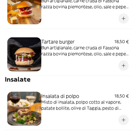
Bun artigianale, carne cruda di Fassona
razza bovina piemontese, olio, sale e pepe,
cipolla rossa caramellata, capperi e salsa
tonnata
Tartare burger
18,50 €
Bun artigianale, carne cruda di Fassona
razza bovina piemontese, olio, sale e pepe,
avocado, pomodorini secchi e dressing allo
yogurt
Insalate
Insalata di polpo
18,50 €
Misto di insalata, polpo cotto al vapore,
patate bollite, olive di Taggia, pesto di
basilico e briciole di pan frisella