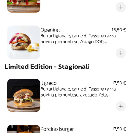
peperoni arrostiti, cuore di lattuga e crema
di n’duja
Opening
16,50 €
Bun artigianale, carne di Fassona razza
bovina piemontese, Asiago DOP,
pomodoro ramato, cuore di lattuga, cipolla
rossa caramellata e maionese delicata
Limited Edition - Stagionali
Il greco
17,50 €
Bun artigianale, carne di Fassona razza
bovina piemontese, avocado, feta,
pomodorini secchi, yogurt greco, olive e
filetti di mandorle
Porcino burger
17,50 €