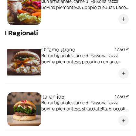
Bun artigianale, carne di Fassona razza
bovina piemontese, doppio cheddar, bacon
croccante, cetriolini sott’olio, pomodoro
ramato, cuore di lattuga, cipolla rossa
caramellata e maionese delicata
I Regionali
O' famo strano
17,50 €
Bun artigianale, carne di Fassona razza
bovina piemontese, pecorino romano,
carciofini sott’olio, menta, uovo all’occhio di
bue e maionese delicata
Italian job
17,50 €
Bun artigianale, carne di Fassona razza
bovina piemontese, stracciatella, broccoli
al vapore*, filetti di acciughe e briciole di
pan frisella