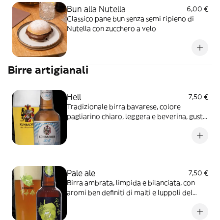
Bun alla Nutella
6,00 €
Classico pane bun senza semi ripieno di
Nutella con zucchero a velo
Birre artigianali
Hell
7,50 €
Tradizionale birra bavarese, colore
pagliarino chiaro, leggera e beverina, gusto
delicato e finemente, maltato al palato.
Pale ale
7,50 €
Birra ambrata, limpida e bilanciata, con
aromi ben definiti di malti e luppoli del
nostro territorio.