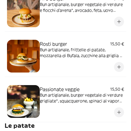
Bun artigianale, burger vegetale di verdure
e fiocchi d’avena*, avocado, feta, uovo
all’occhio di bue e dressing allo yogurt
Rosti burger
15,50 €
Bun artigianale, frittelle di patate,
mozzarella di Bufala, zucchine alla griglia e
pesto di basilico
Passionate veggie
15,50 €
Bun artigianale, burger vegetale di verdure
grigliate*, squacquerone, spinaci al vapore
e patè di olive taggiasche
Le patate