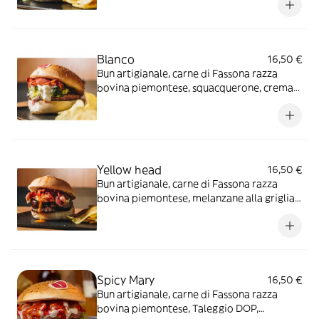
Blanco
16,50 €
Bun artigianale, carne di Fassona razza
bovina piemontese, squacquerone, crema
di porri, spinaci al vapore* e bacon
croccante
Yellow head
16,50 €
Bun artigianale, carne di Fassona razza
bovina piemontese, melanzane alla griglia,
uovo all’occhio di bue, bacon croccante e
maionese delicata
Spicy Mary
16,50 €
Bun artigianale, carne di Fassona razza
bovina piemontese, Taleggio DOP,