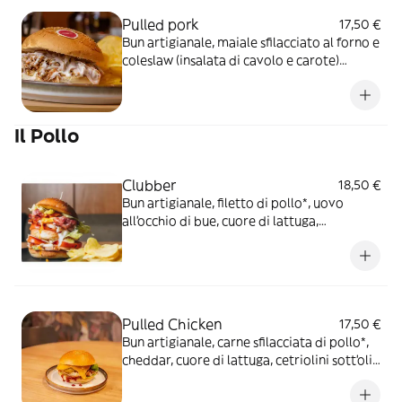
Pulled pork
17,50 €
Bun artigianale, maiale sfilacciato al forno e
coleslaw (insalata di cavolo e carote)
condita con salsa ranch
Il Pollo
Clubber
18,50 €
Bun artigianale, filetto di pollo*, uovo
all’occhio di bue, cuore di lattuga,
pomodoro ramato, scaglie di grana, bacon
croccante e maionese delicata
Pulled Chicken
17,50 €
Bun artigianale, carne sfilacciata di pollo*,
cheddar, cuore di lattuga, cetriolini sott’olio
e salsa BBQ