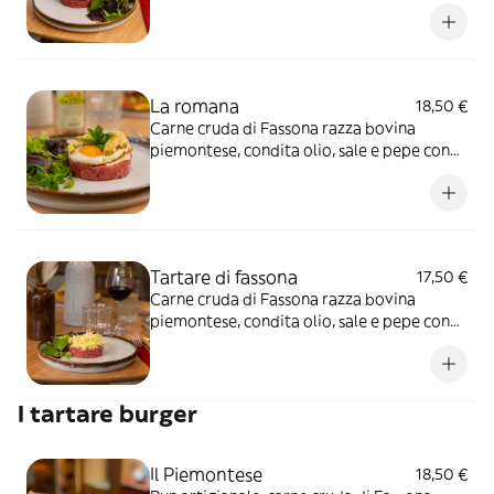
melanzane alla griglia, mozzarella di Bufala,
pomodorini secchi e pesto di basilico
La romana
18,50 €
Carne cruda di Fassona razza bovina
piemontese, condita olio, sale e pepe con
uovo all’occhio di bue, carciofini sott’olio,
scaglie di pecorino e menta
Tartare di fassona
17,50 €
Carne cruda di Fassona razza bovina
piemontese, condita olio, sale e pepe con
cavolo cappuccio
I tartare burger
Il Piemontese
18,50 €