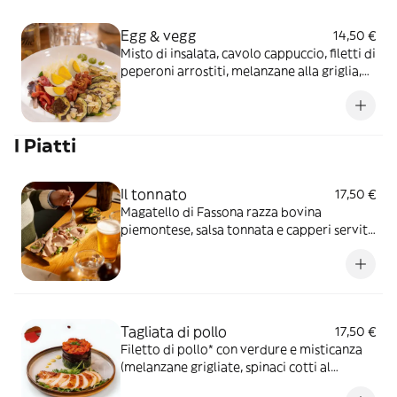
Egg & vegg
14,50 €
Misto di insalata, cavolo cappuccio, filetti di
peperoni arrostiti, melanzane alla griglia,
pomodorini secchi, uovo sodo, pesto di
basilico, filetti di mandorle
I Piatti
Il tonnato
17,50 €
Magatello di Fassona razza bovina
piemontese, salsa tonnata e capperi servito
con zucchine alla griglia
Tagliata di pollo
17,50 €
Filetto di pollo* con verdure e misticanza
(melanzane grigliate, spinaci cotti al
vapore, peperoni arrostiti)