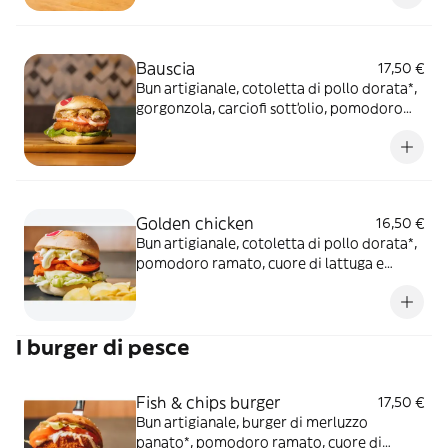
Bauscia
17,50 €
Bun artigianale, cotoletta di pollo dorata*,
gorgonzola, carciofi sott’olio, pomodoro
ramato e cuore di lattuga
Golden chicken
16,50 €
Bun artigianale, cotoletta di pollo dorata*,
pomodoro ramato, cuore di lattuga e
maionese al limone
I burger di pesce
Fish & chips burger
17,50 €
Bun artigianale, burger di merluzzo
panato*, pomodoro ramato, cuore di