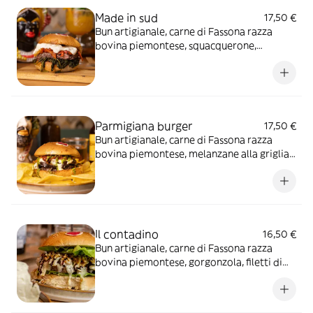
Made in sud
17,50 €
Bun artigianale, carne di Fassona razza
bovina piemontese, squacquerone,
peperoni arrostiti e friarielli leggermente
piccanti*
Parmigiana burger
17,50 €
Bun artigianale, carne di Fassona razza
bovina piemontese, melanzane alla griglia,
scaglie di grana, mozzarella di Bufala,
pomodorini secchi e pesto di basilico
Il contadino
16,50 €
Bun artigianale, carne di Fassona razza
bovina piemontese, gorgonzola, filetti di
pere, riduzione di aceto balsamico, cuore di
lattuga e noci