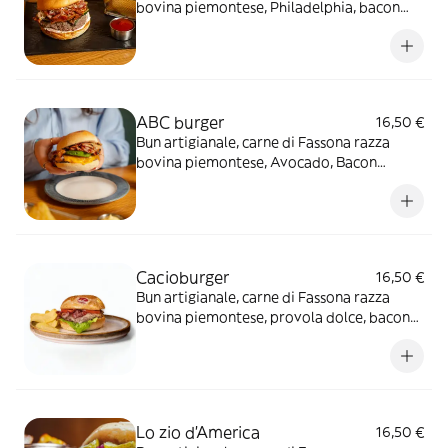
bovina piemontese, Philadelphia, bacon
croccante, zucchine alla griglia
ABC burger
16,50 €
Bun artigianale, carne di Fassona razza
bovina piemontese, Avocado, Bacon
croccante,Cheddar
Cacioburger
16,50 €
Bun artigianale, carne di Fassona razza
bovina piemontese, provola dolce, bacon
croccante, cuore di lattuga, pomodoro
ramato e maionese delicata
Lo zio d'America
16,50 €