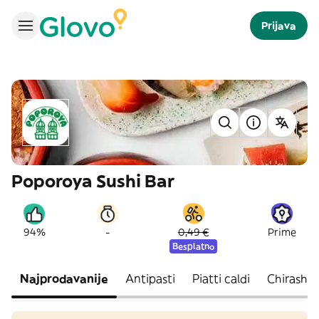
Prijava
Poporoya Sushi Bar
-
94%
0,49 €
Prime
Besplatno
Najprodavanije
Antipasti
Piatti caldi
Chirashi