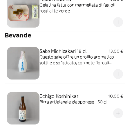
Gelatina fatta con marmellata di fagioli
rossi al te verde
Bevande
Sake Michizakari 18 cl
13,00 €
Questo sake offre un profilo aromatico
sottile e sofisticato, con note floreali
leggere, sfumature fruttate come pera e
mela verde, e un accenno di melone.
Echigo Koshihikari
10,00 €
Birra artigianale giapponese - 50 cl