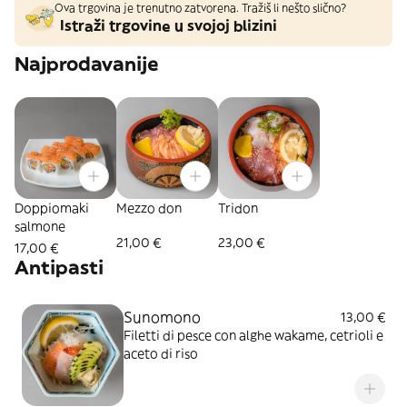
Ova trgovina je trenutno zatvorena. Tražiš li nešto slično?
Istraži trgovine u svojoj blizini
Najprodavanije
Doppiomaki
Mezzo don
Tridon
salmone
21,00 €
23,00 €
17,00 €
Antipasti
Sunomono
13,00 €
Filetti di pesce con alghe wakame, cetrioli e
aceto di riso