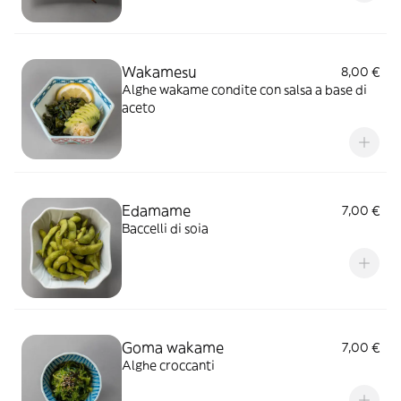
Wakamesu
8,00 €
Alghe wakame condite con salsa a base di
aceto
Edamame
7,00 €
Baccelli di soia
Goma wakame
7,00 €
Alghe croccanti