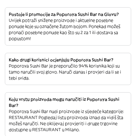
Postoje li promocije za Poporoya Sushi Bar na Glovu?
Uvijek potraži snižene proizvode i aktuelne posebne
ponude koje su označene žutom bojom. Ponekad možeš
pronaći posebne ponude kao što su 2 za 1 ili dostava sa
popustom!
Kako drugi korisnici ocjenjuju Poporoya Sushi Bar?
Poporoya Sushi Bar je preporučilo 94% korisnika koji su
tamo naručili svoj glovo. Naruči danas i provjeri da li se i
tebi sviđa.
Koju vrstu proizvoda mogu naručiti iz Poporoya Sushi
Bar?
Poporoya Sushi Bar nudi proizvode iz sljedeće kategorije:
RESTAURANT Pogledaj listu proizvoda iznad da vidiš šta
možeš naručiti. Ne oklijevaj provjeriti i druge trgovine
dostupne u RESTAURANT u Milano.