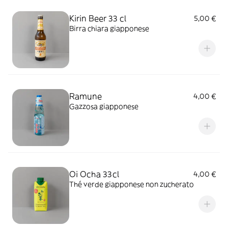
Kirin Beer 33 cl
5,00 €
Birra chiara giapponese
Ramune
4,00 €
Gazzosa giapponese
Oi Ocha 33cl
4,00 €
Thé verde giapponese non zucherato