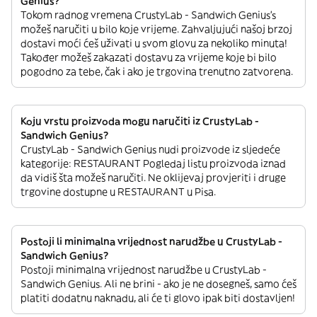
Genius?
Tokom radnog vremena CrustyLab - Sandwich Genius’s
možeš naručiti u bilo koje vrijeme. Zahvaljujući našoj brzoj
dostavi moći ćeš uživati u svom glovu za nekoliko minuta!
Također možeš zakazati dostavu za vrijeme koje bi bilo
pogodno za tebe, čak i ako je trgovina trenutno zatvorena.
Koju vrstu proizvoda mogu naručiti iz CrustyLab -
Sandwich Genius?
CrustyLab - Sandwich Genius nudi proizvode iz sljedeće
kategorije: RESTAURANT Pogledaj listu proizvoda iznad
da vidiš šta možeš naručiti. Ne oklijevaj provjeriti i druge
trgovine dostupne u RESTAURANT u Pisa.
Postoji li minimalna vrijednost narudžbe u CrustyLab -
Sandwich Genius?
Postoji minimalna vrijednost narudžbe u CrustyLab -
Sandwich Genius. Ali ne brini - ako je ne dosegneš, samo ćeš
platiti dodatnu naknadu, ali će ti glovo ipak biti dostavljen!