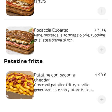
tartufo
Focaccia Edoardo
6,90 €
Pane, mortadella, formaggio brie, zucchine
grigliate e crema di fichi
Patatine fritte
Patatine con bacon e
4,90 €
cheddar
Croccanti patatine fritte, condite
generosamente con gustoso bacon
croccante e ricoperti di cheddar fuso per
un sapore avvolgente