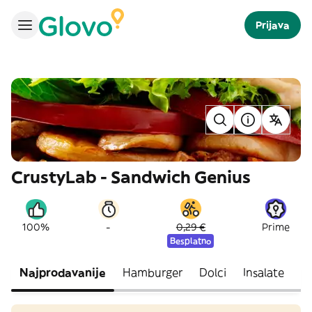
Prijava
CrustyLab - Sandwich Genius
-
100%
0,29 €
Prime
Besplatno
Najprodavanije
Hamburger
Dolci
Insalate
Pa