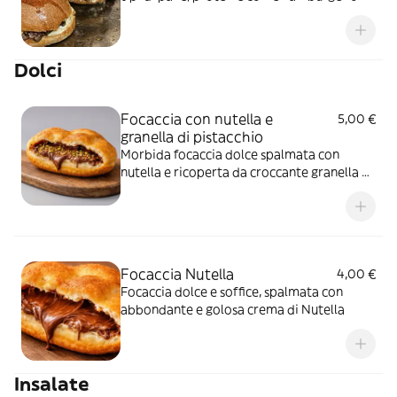
cotoletta, e arricchisci con salse e verdure
fresche per un gusto unico
Dolci
Focaccia con nutella e
5,00 €
granella di pistacchio
Morbida focaccia dolce spalmata con
nutella e ricoperta da croccante granella di
pistacchio
Focaccia Nutella
4,00 €
Focaccia dolce e soffice, spalmata con
abbondante e golosa crema di Nutella
Insalate