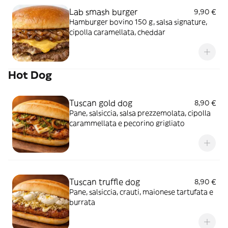
Lab smash burger
9,90 €
Hamburger bovino 150 g, salsa signature,
cipolla caramellata, cheddar
Hot Dog
Tuscan gold dog
8,90 €
Pane, salsiccia, salsa prezzemolata, cipolla
carammellata e pecorino grigliato
Tuscan truffle dog
8,90 €
Pane, salsiccia, crauti, maionese tartufata e
burrata