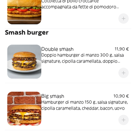
Cotoletta di pollo croccante
accompagnata da fette di pomodoro
fresco e lattuga, per un piatto leggero e
gustoso
Smash burger
Double smash
11,90 €
Doppio hamburger di manzo 300 g, salsa
signature, cipolla caramellata, doppio
cheddar
Big smash
10,90 €
Hamburger di manzo 150 g, salsa signature,
cipolla caramellata, cheddar, bacon, uovo