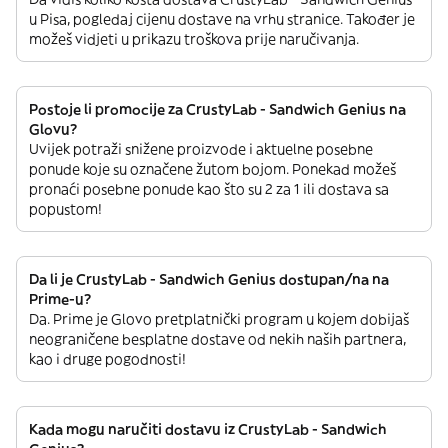
u Pisa, pogledaj cijenu dostave na vrhu stranice. Također je
možeš vidjeti u prikazu troškova prije naručivanja.
Postoje li promocije za CrustyLab - Sandwich Genius na
Glovu?
Uvijek potraži snižene proizvode i aktuelne posebne
ponude koje su označene žutom bojom. Ponekad možeš
pronaći posebne ponude kao što su 2 za 1 ili dostava sa
popustom!
Da li je CrustyLab - Sandwich Genius dostupan/na na
Prime-u?
Da. Prime je Glovo pretplatnički program u kojem dobijaš
neograničene besplatne dostave od nekih naših partnera,
kao i druge pogodnosti!
Kada mogu naručiti dostavu iz CrustyLab - Sandwich