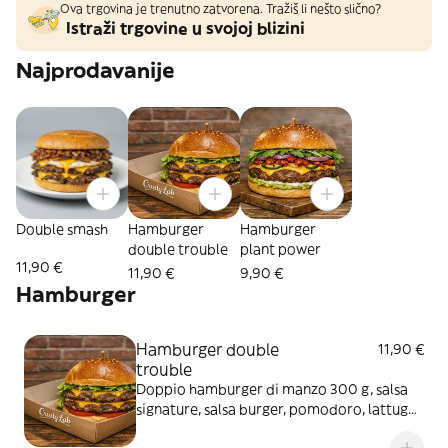
Ova trgovina je trenutno zatvorena. Tražiš li nešto slično?
Istraži trgovine u svojoj blizini
Najprodavanije
Double smash
Hamburger
Hamburger
double trouble
plant power
11,90 €
11,90 €
9,90 €
Hamburger
Hamburger double
11,90 €
trouble
Doppio hamburger di manzo 300 g, salsa
signature, salsa burger, pomodoro, lattuga,
cetriolini, cipolla caramellata e cheddar