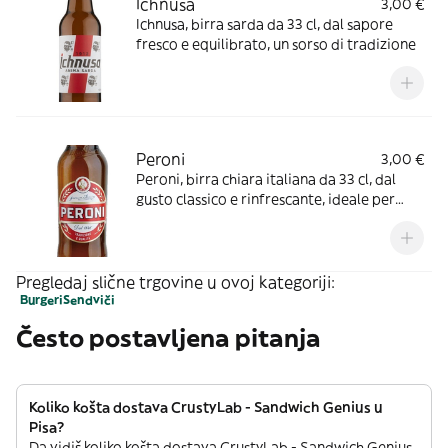
Ichnusa
3,00 €
Ichnusa, birra sarda da 33 cl, dal sapore
fresco e equilibrato, un sorso di tradizione
Peroni
3,00 €
Peroni, birra chiara italiana da 33 cl, dal
gusto classico e rinfrescante, ideale per
ogni occasione
Pregledaj slične trgovine u ovoj kategoriji:
Burgeri
Sendviči
Često postavljena pitanja
Koliko košta dostava CrustyLab - Sandwich Genius u
Pisa?
Da vidiš koliko košta dostava CrustyLab - Sandwich Genius