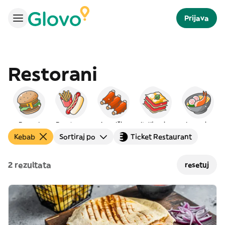
Prijava
Restorani
Burgeri
Brza hrana
Američka
Italijanska
Japanska
Kebab
Sortiraj po
Ticket Restaurant
2 rezultata
resetuj