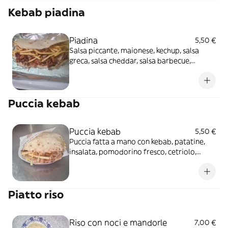
Kebab piadina
Piadina
5,50 €
Salsa piccante, maionese, kechup, salsa
greca, salsa cheddar, salsa barbecue,
insalata pomodorini, cetriolo, cipolla,
carote, mais, patatine, kebab
Puccia kebab
Puccia kebab
5,50 €
Puccia fatta a mano con kebab, patatine,
insalata, pomodorino fresco, cetriolo,
carote, cipolla, mais, maionese, ketchup,
salsa greca, salsa barbecue, salsa
Piatto riso
Riso con noci e mandorle
7,00 €