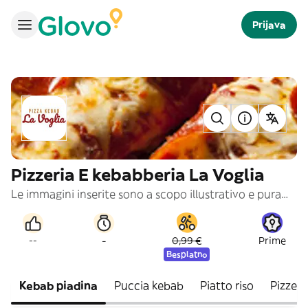
Prijava
Pizzeria E kebabberia La Voglia
Le immagini inserite sono a scopo illustrativo e puramente indicativo
-
--
0,99 €
Prime
Besplatno
Kebab piadina
Puccia kebab
Piatto riso
Pizze