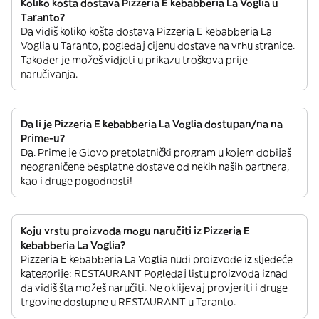
Koliko košta dostava Pizzeria E kebabberia La Voglia u
Taranto?
Da vidiš koliko košta dostava Pizzeria E kebabberia La
Voglia u Taranto, pogledaj cijenu dostave na vrhu stranice.
Također je možeš vidjeti u prikazu troškova prije
naručivanja.
Da li je Pizzeria E kebabberia La Voglia dostupan/na na
Prime-u?
Da. Prime je Glovo pretplatnički program u kojem dobijaš
neograničene besplatne dostave od nekih naših partnera,
kao i druge pogodnosti!
Koju vrstu proizvoda mogu naručiti iz Pizzeria E
kebabberia La Voglia?
Pizzeria E kebabberia La Voglia nudi proizvode iz sljedeće
kategorije: RESTAURANT Pogledaj listu proizvoda iznad
da vidiš šta možeš naručiti. Ne oklijevaj provjeriti i druge
trgovine dostupne u RESTAURANT u Taranto.