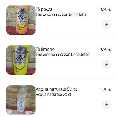
pasti o davanti ad un film o ad una partita.
Tè pesca
1,50 €
The pesca 33cl San benedetto
Tè limone
1,50 €
The limone 33cl San benedetto
Acqua naturale 50 cl
1,00 €
Acqua naturale 50 cl