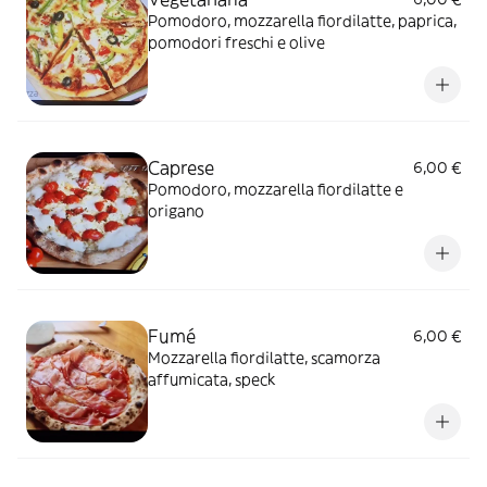
Pomodoro, mozzarella fiordilatte, paprica,
pomodori freschi e olive
Caprese
6,00 €
Pomodoro, mozzarella fiordilatte e
origano
Fumé
6,00 €
Mozzarella fiordilatte, scamorza
affumicata, speck