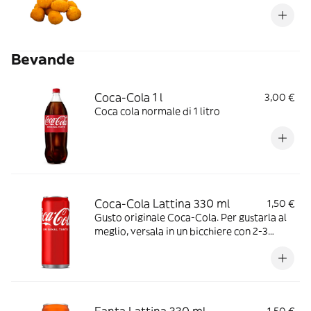
Bevande
Coca-Cola 1 l
3,00 €
Coca cola normale di 1 litro
Coca-Cola Lattina 330 ml
1,50 €
Gusto originale Coca-Cola. Per gustarla al
meglio, versala in un bicchiere con 2-3
cubetti di ghiaccio e una fettina di limone.
Ideale da stappare in buona compagnia,
durante i pasti o davanti ad un film o ad una
partita.