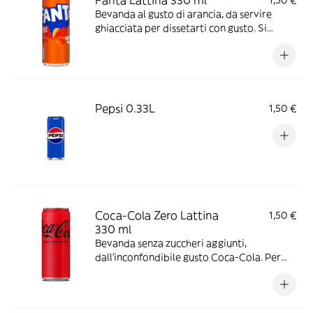
Fanta Lattina 330 ml
1,50 €
Bevanda al gusto di arancia, da servire
ghiacciata per dissetarti con gusto. Si
abbina bene con tutti I tuoi snack, con
confezione riciclabile.
Pepsi 0.33L
1,50 €
Coca-Cola Zero Lattina
1,50 €
330 ml
Bevanda senza zuccheri aggiunti,
dall’inconfondibile gusto Coca-Cola. Per
gustarla al meglio, versala in un bicchiere
con ghiaccio e una fettina di limone. Ideale
da stappare in buona compagnia, durante i