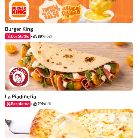
Burger King
Besplatno
89%
(62)
La Piadineria
Besplatno
79%
(19)