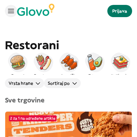
Prijava
Restorani
Burgeri
Brza hrana
Američka
Zdrava
Italijanska
Vrsta hrane
Sortiraj po
Sve trgovine
2 za 1 na određene artikle