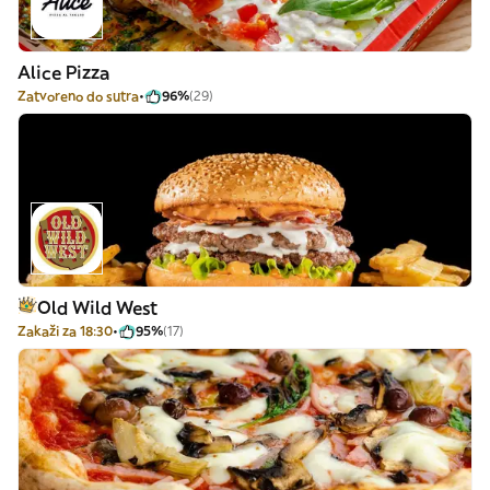
Alice Pizza
Zatvoreno do sutra
96%
(29)
Old Wild West
Zakaži za 18:30
95%
(17)