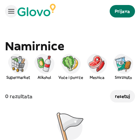
Prijava
Namirnice
Supermarket
Alkohol
Voće i povrće
Mesnica
Smrznuto
0 rezultata
resetuj