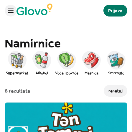
Prijava
Namirnice
Supermarket
Alkohol
Voće i povrće
Mesnica
Smrznuto
8 rezultata
resetuj