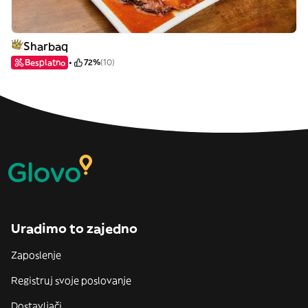
Sharbaq
Besplatno
72%
(10)
Uradimo to zajedno
Zaposlenje
Registruj svoje poslovanje
Dostavljači