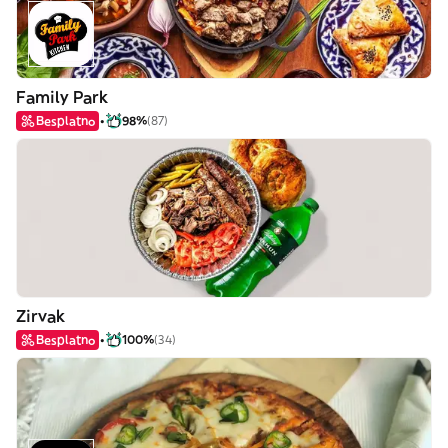
Family Park
Besplatno
98%
(87)
Zirvak
Besplatno
100%
(34)