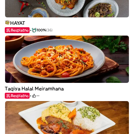
HAYAT
Besplatno
100%
(36)
Taqiya Halal Meiramhana
Besplatno
--