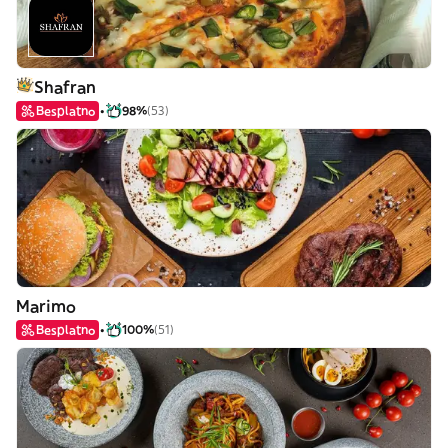
Shafran
Besplatno
98%
(53)
Marimo
Besplatno
100%
(51)