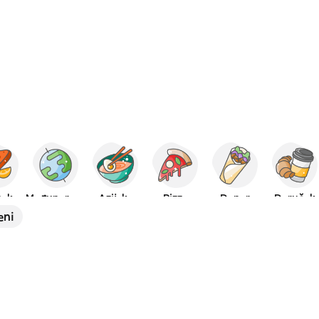
pska
Međunarodna
Azijska
Pizza
Doner
Doručak
eni