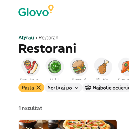
Atyrau
Restorani
Restorani
Brza hrana
Halal
Burgeri
Piletina
Evro
Pasta
Sortiraj po
Najbolje ocijenj
1 rezultat