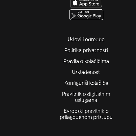
Uslovi i odredbe
Politika privatnosti
Pravila o kolačićima
Usklađenost
Konfiguriši kolačiće
Pravilnik o digitalnim
uslugama
Evropski pravilnik o
prilagođenom pristupu