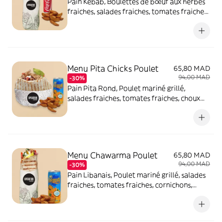
Pain Kebab, Boulettes de bœuf aux herbes
fraiches, salades fraiches, tomates fraiches,
rondelles fines d'oignons et sauce blanche,
servis avec potatoes et boisson
Menu Pita Chicks Poulet
65,80 MAD
94,00 MAD
-30%
Pain Pita Rond, Poulet mariné grillé,
salades fraiches, tomates fraiches, choux
rouges, rondelles fines d'oignons et sauce
blanche, servi avec potatoes et boisson
Menu Chawarma Poulet
65,80 MAD
94,00 MAD
-30%
Pain Libanais, Poulet mariné grillé, salades
fraiches, tomates fraiches, cornichons,
rondelles fines d'oignons et sauce à l'ail,
servis avec potatoes et boisson