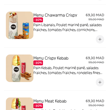
potatoes et boisson.
Menu Chawarma Crispy
69,30 MAD
99,00 MAD
-30%
Pain Libanais, Poulet mariné pané, salades
fraiches, tomates fraiches, cornichons,
rondelles fines d'oignons, sauce à l'ail et
sauce tahini, servis avec potatoes et
boisson
Menu Crispy Kebab
69,30 MAD
99,00 MAD
-30%
Pain Kebab, Poulet mariné pané, salades
fraiches, tomates fraiches, rondelles fines
d'oignons, sauce blanche, servis avec
potatoes et boisson
Menu Meat Kebab
69,30 MAD
99,00 MAD
-30%