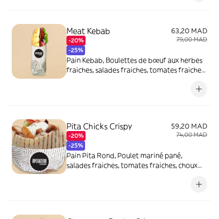
Meat Kebab
63,20 MAD
79,00 MAD
-20%
-25%
Pain Kebab, Boulettes de bœuf aux herbes
fraiches, salades fraiches, tomates fraiches,
rondelles fines d'oignons et sauce blanche
Pita Chicks Crispy
59,20 MAD
74,00 MAD
-20%
-25%
Pain Pita Rond, Poulet mariné pané,
salades fraiches, tomates fraiches, choux
rouges, rondelles fines d'oignons et sauce
blanche maison.