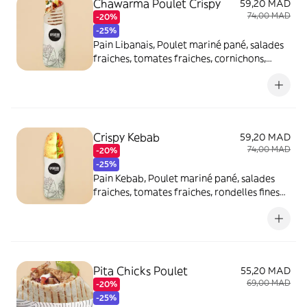
Chawarma Poulet Crispy
59,20 MAD
74,00 MAD
-20%
-25%
Pain Libanais, Poulet mariné pané, salades
fraiches, tomates fraiches, cornichons,
rondelles fines d'oignons, sauce à l'ail et
sauce tahini
Crispy Kebab
59,20 MAD
74,00 MAD
-20%
-25%
Pain Kebab, Poulet mariné pané, salades
fraiches, tomates fraiches, rondelles fines
d'oignons, sauce blanche
Pita Chicks Poulet
55,20 MAD
69,00 MAD
-20%
-25%