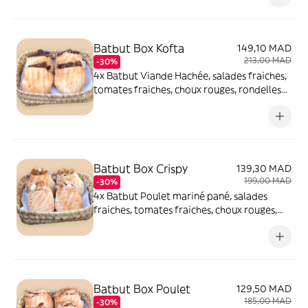
Batbut Box Kofta
149,10 MAD
213,00 MAD
-30%
4x Batbut Viande Hachée, salades fraiches,
tomates fraiches, choux rouges, rondelles
fines d'oignons et sauce blanche.
Batbut Box Crispy
139,30 MAD
199,00 MAD
-30%
4x Batbut Poulet mariné pané, salades
fraiches, tomates fraiches, choux rouges,
rondelles fines d'oignons et sauce blanche.
Batbut Box Poulet
129,50 MAD
185,00 MAD
-30%