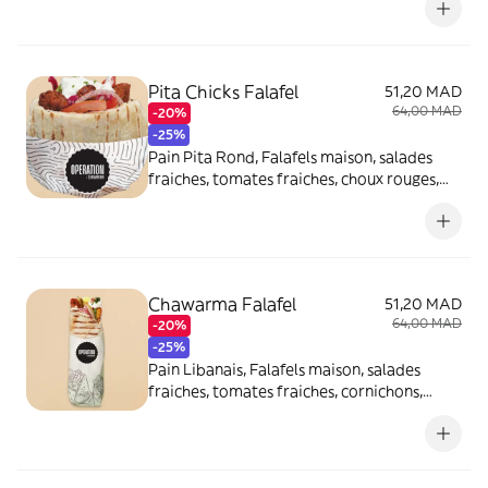
Pita Chicks Falafel
51,20 MAD
64,00 MAD
-20%
-25%
Pain Pita Rond, Falafels maison, salades
fraiches, tomates fraiches, choux rouges,
rondelles fines d'oignons et sauce blanche
maison.
Chawarma Falafel
51,20 MAD
64,00 MAD
-20%
-25%
Pain Libanais, Falafels maison, salades
fraiches, tomates fraiches, cornichons,
rondelles fines d'oignons, sauce à l'ail et
sauce tahini