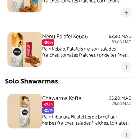
fraiches, tomates fraiches, cornichons,
rondelles fines d'oignons, sauce à l'ail et
sauce tahini, servis avec potatoes et
boisson
Menu Falafel Kebab
62,30 MAD
89,00 MAD
-30%
Pain Kebab, Falafels maison, salades
fraiches, tomates fraiches, rondelles fines
d'oignons, sauce blanche, servis avec
potatoes et boisson
Solo Shawarmas
Chawarma Kofta
63,20 MAD
79,00 MAD
-20%
-25%
Pain Libanais, Boulettes de bœuf aux
herbes fraiches, salades fraiches, tomates
fraiches, cornichons, rondelles fines
d'oignons et sauce à l'ail