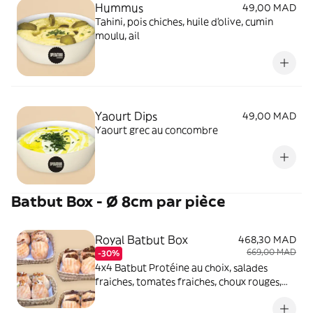
Hummus
49,00 MAD
Tahini, pois chiches, huile d'olive, cumin
moulu, ail
Yaourt Dips
49,00 MAD
Yaourt grec au concombre
Batbut Box - Ø 8cm par pièce
Royal Batbut Box
468,30 MAD
669,00 MAD
-30%
4x4 Batbut Protéine au choix, salades
fraiches, tomates fraiches, choux rouges,
rondelles fines d'oignons et sauce blanche.