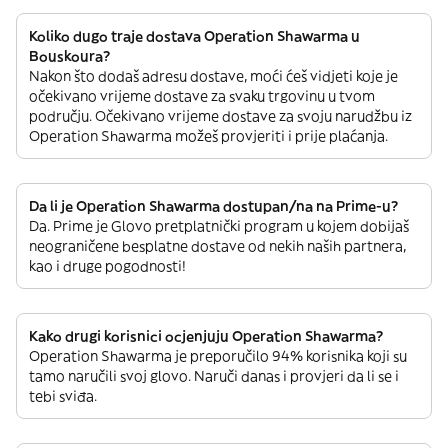
Koliko dugo traje dostava Operation Shawarma u
Bouskoura?
Nakon što dodaš adresu dostave, moći ćeš vidjeti koje je
očekivano vrijeme dostave za svaku trgovinu u tvom
području. Očekivano vrijeme dostave za svoju narudžbu iz
Operation Shawarma možeš provjeriti i prije plaćanja.
Da li je Operation Shawarma dostupan/na na Prime-u?
Da. Prime je Glovo pretplatnički program u kojem dobijaš
neograničene besplatne dostave od nekih naših partnera,
kao i druge pogodnosti!
Kako drugi korisnici ocjenjuju Operation Shawarma?
Operation Shawarma je preporučilo 94% korisnika koji su
tamo naručili svoj glovo. Naruči danas i provjeri da li se i
tebi sviđa.