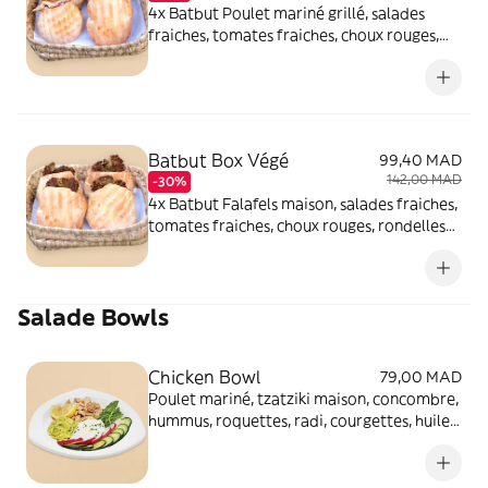
4x Batbut Poulet mariné grillé, salades
fraiches, tomates fraiches, choux rouges,
rondelles fines d'oignons et sauce blanche.
Batbut Box Végé
99,40 MAD
142,00 MAD
-30%
4x Batbut Falafels maison, salades fraiches,
tomates fraiches, choux rouges, rondelles
fines d'oignons et sauce blanche.
Salade Bowls
Chicken Bowl
79,00 MAD
Poulet mariné, tzatziki maison, concombre,
hummus, roquettes, radi, courgettes, huile
d'olive et jus de citron.