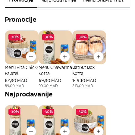
Promocije
-30%
-30%
-30%
Menu Pita Chicks
Menu Chawarma
Batbut Box
Falafel
Kofta
Kofta
62,30 MAD
69,30 MAD
149,10 MAD
89,00 MAD
99,00 MAD
213,00 MAD
Najprodavanije
-30%
-30%
-30%