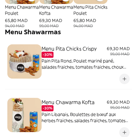
Menu Chawarma
Menu Chawarma
Menu Pita Chicks
Poulet
Kofta
Poulet
65,80 MAD
69,30 MAD
65,80 MAD
94,00 MAD
99,00 MAD
94,00 MAD
Menu Shawarmas
Menu Pita Chicks Crispy
69,30 MAD
99,00 MAD
-30%
Pain Pita Rond, Poulet mariné pané,
salades fraiches, tomates fraiches, choux
rouges, rondelles fines d'oignons et sauce
blanche, servi avec potatoes et boisson
Menu Chawarma Kofta
69,30 MAD
99,00 MAD
-30%
Pain Libanais, Boulettes de bœuf aux
herbes fraiches, salades fraiches, tomates
fraiches, cornichons, rondelles fines
d'oignons et sauce à l'ail, servis avec