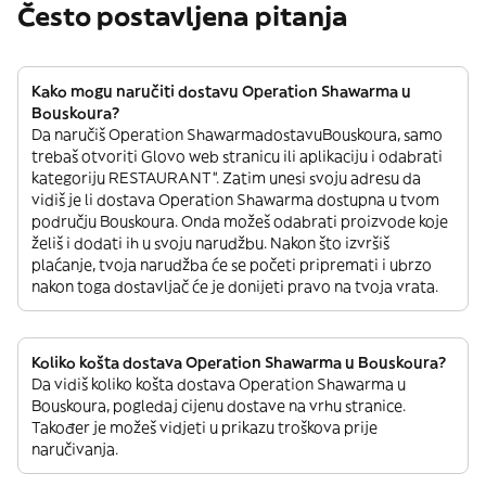
Često postavljena pitanja
Kako mogu naručiti dostavu Operation Shawarma u
Bouskoura?
Da naručiš Operation ShawarmadostavuBouskoura, samo
trebaš otvoriti Glovo web stranicu ili aplikaciju i odabrati
kategoriju RESTAURANT”. Zatim unesi svoju adresu da
vidiš je li dostava Operation Shawarma dostupna u tvom
području Bouskoura. Onda možeš odabrati proizvode koje
želiš i dodati ih u svoju narudžbu. Nakon što izvršiš
plaćanje, tvoja narudžba će se početi pripremati i ubrzo
nakon toga dostavljač će je donijeti pravo na tvoja vrata.
Koliko košta dostava Operation Shawarma u Bouskoura?
Da vidiš koliko košta dostava Operation Shawarma u
Bouskoura, pogledaj cijenu dostave na vrhu stranice.
Također je možeš vidjeti u prikazu troškova prije
naručivanja.