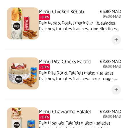
Menu Chicken Kebab
65,80 MAD
94,00 MAD
-30%
Pain Kebab, Poulet mariné grillé, salades
fraiches, tomates fraiches, rondelles fines
d'oignons et sauce blanche, servis avec
potatoes et boisson
Menu Pita Chicks Falafel
62,30 MAD
89,00 MAD
-30%
Pain Pita Rond, Falafels maison, salades
fraiches, tomates fraiches, choux rouges,
rondelles fines d'oignons et sauce blanche,
servi avec potatoes et boisson
Menu Chawarma Falafel
62,30 MAD
89,00 MAD
-30%
Pain Libanais, Falafels maison, salades