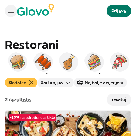
Prijava
Restorani
Burgeri
Američka
Piletina
Sendviči
Pizza
Sladoled
Sortiraj po
Najbolje ocijenjeni
2 rezultata
resetuj
-20% na određene artikle