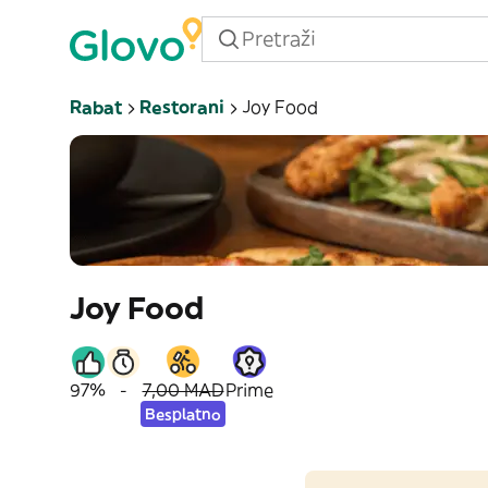
Rabat
Restorani
Joy Food
Joy Food
97%
-
7,00 MAD
Prime
Besplatno