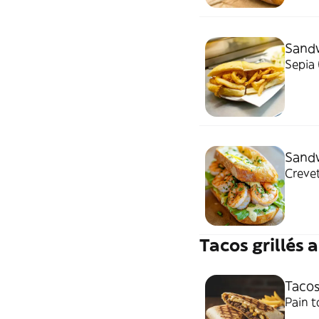
Sandw
Sepia 
Sandw
Crevet
Tacos grillés 
Tacos
Pain t