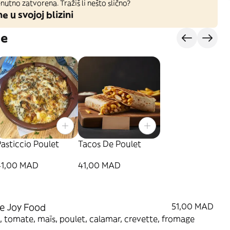
nutno zatvorena. Tražiš li nešto slično?
ne u svojoj blizini
je
asticcio Poulet
Tacos De Poulet
41,00 MAD
41,00 MAD
e Joy Food
51,00 MAD
, tomate, maïs, poulet, calamar, crevette, fromage