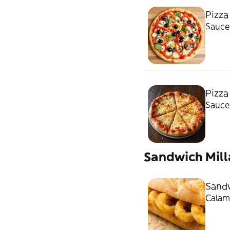
Pizza
Sauce
Pizza
Sauce
Sandwich Mill
Sand
Calama