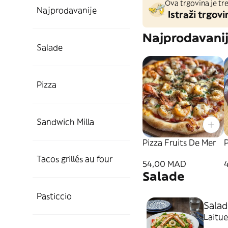
Ova trgovina je tre
Najprodavanije
Istraži trgovi
Najprodavani
Salade
Pizza
Sandwich Milla
Pizza Fruits De Mer
P
Tacos grillés au four
54,00 MAD
Salade
Pasticcio
Salad
Laitue