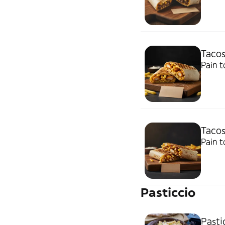
Tacos
Pain t
Tacos
Pain t
Pasticcio
Pasti