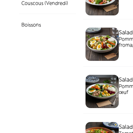
Couscous (Vendredi)
Boissons
Salad
Pomme 
froma
Salad
Pomme 
œuf
Salad