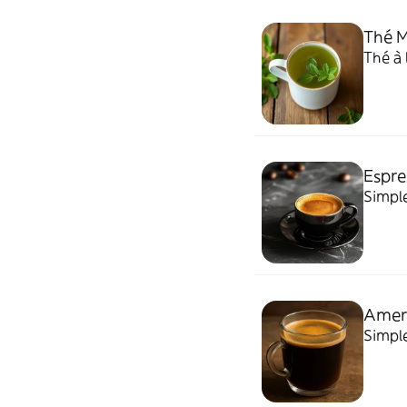
Thé M
Thé à 
Espre
Simpl
Amer
Simpl