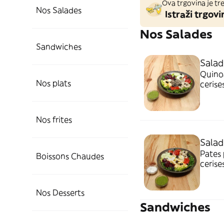
Ova trgovina je tre
Nos Salades
Istraži trgovi
Nos Salades
Sandwiches
Salad
Quinoa
Nos plats
cerise
Nos frites
Salad
Pates 
Boissons Chaudes
cerise
Nos Desserts
Sandwiches