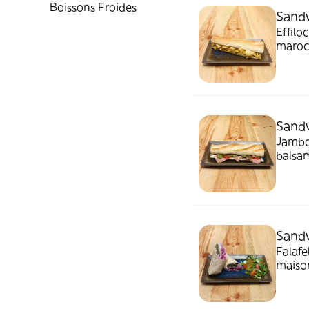
Boissons Froides
Sandw
Effilo
maroc
Dghmi
Sand
Jambon
balsam
Sandw
Falafe
maiso