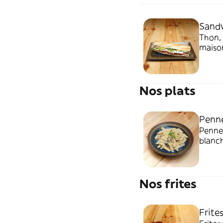
Sand
Thon, 
maiso
Nos plats
Penn
Penne
blanc
Nos frites
Frite