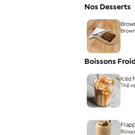
Nos Desserts
Brow
Browni
Boissons Froi
Iced 
Thé ve
Frap
Boisson g