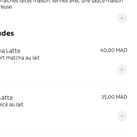
 fraîches faites maison, servies avec une sauce maison
reuse.
udes
a Latte
40,00 MAD
rt matcha au lait
Latte
35,00 MAD
icé au lait