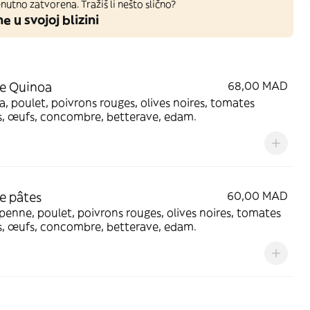
nutno zatvorena. Tražiš li nešto slično?
ne u svojoj blizini
e Quinoa
68,00 MAD
, poulet, poivrons rouges, olives noires, tomates
s, œufs, concombre, betterave, edam.
e pâtes
60,00 MAD
penne, poulet, poivrons rouges, olives noires, tomates
s, œufs, concombre, betterave, edam.