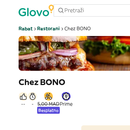
Rabat
Restorani
Chez BONO
Chez BONO
--
-
5,00 MAD
Prime
Besplatno