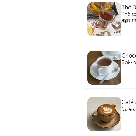
Thé 
Thé so
agrume
raffin
Choc
Boiss
Café 
Café a