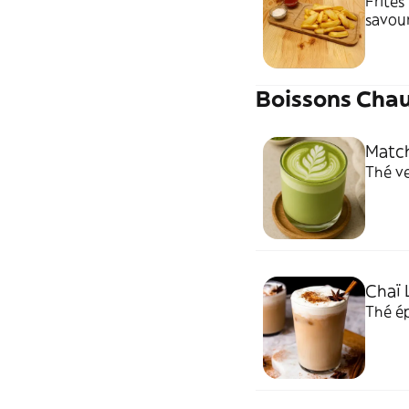
Frites
savou
Boissons Cha
Match
Thé ve
Chaï 
Thé ép