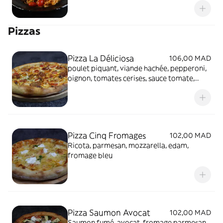
Pizzas
Pizza La Déliciosa
106,00 MAD
poulet piquant, viande hachée, pepperoni,
oignon, tomates cerises, sauce tomate,
sauce texas barbecue, mozzarella, edam,
origan
Pizza Cinq Fromages
102,00 MAD
Ricota, parmesan, mozzarella, edam,
fromage bleu
Pizza Saumon Avocat
102,00 MAD
Saumon fumé, avocat, fromage parmesan,