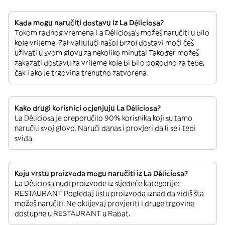
Kada mogu naručiti dostavu iz La Déliciosa?
Tokom radnog vremena La Déliciosa’s možeš naručiti u bilo
koje vrijeme. Zahvaljujući našoj brzoj dostavi moći ćeš
uživati u svom glovu za nekoliko minuta! Također možeš
zakazati dostavu za vrijeme koje bi bilo pogodno za tebe,
čak i ako je trgovina trenutno zatvorena.
Kako drugi korisnici ocjenjuju La Déliciosa?
La Déliciosa je preporučilo 90% korisnika koji su tamo
naručili svoj glovo. Naruči danas i provjeri da li se i tebi
sviđa.
Koju vrstu proizvoda mogu naručiti iz La Déliciosa?
La Déliciosa nudi proizvode iz sljedeće kategorije:
RESTAURANT Pogledaj listu proizvoda iznad da vidiš šta
možeš naručiti. Ne oklijevaj provjeriti i druge trgovine
dostupne u RESTAURANT u Rabat.