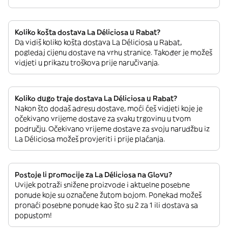
Koliko košta dostava La Déliciosa u Rabat?
Da vidiš koliko košta dostava La Déliciosa u Rabat,
pogledaj cijenu dostave na vrhu stranice. Također je možeš
vidjeti u prikazu troškova prije naručivanja.
Koliko dugo traje dostava La Déliciosa u Rabat?
Nakon što dodaš adresu dostave, moći ćeš vidjeti koje je
očekivano vrijeme dostave za svaku trgovinu u tvom
području. Očekivano vrijeme dostave za svoju narudžbu iz
La Déliciosa možeš provjeriti i prije plaćanja.
Postoje li promocije za La Déliciosa na Glovu?
Uvijek potraži snižene proizvode i aktuelne posebne
ponude koje su označene žutom bojom. Ponekad možeš
pronaći posebne ponude kao što su 2 za 1 ili dostava sa
popustom!