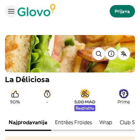
Prijava
La Déliciosa
-
90%
5,00 MAD
Prime
Besplatno
Najprodavanije
Entrées Froides
Wrap
Club Sa