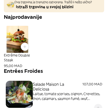
Ova trgovina je trenutno zatvorena. Tražiš li nešto slično?
Istraži trgovine u svojoj blizini
Najprodavanije
Extrême Double
Steak
95,00 MAD
Entrées Froides
Salade Maison La
107,00 MAD
Deliciosa
Laitue, tomate scerises, oignon, Crevettes,
thon, calamars, saumon fumé, œuf,
concombre, olives , sauce vinaigr,te