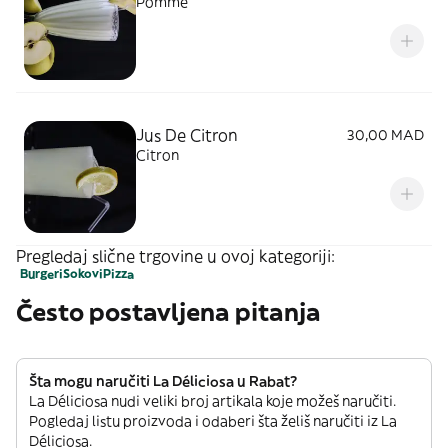
Pomme
Jus De Citron
30,00 MAD
Citron
Pregledaj slične trgovine u ovoj kategoriji:
Burgeri
Sokovi
Pizza
Često postavljena pitanja
Šta mogu naručiti La Déliciosa u Rabat?
La Déliciosa nudi veliki broj artikala koje možeš naručiti.
Pogledaj listu proizvoda i odaberi šta želiš naručiti iz La
Déliciosa.