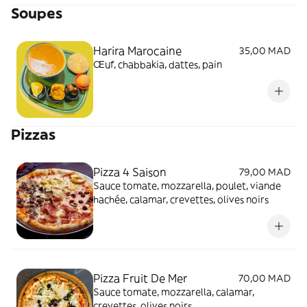
Soupes
Harira Marocaine
35,00 MAD
Œuf, chabbakia, dattes, pain
Pizzas
Pizza 4 Saison
79,00 MAD
Sauce tomate, mozzarella, poulet, viande
hachée, calamar, crevettes, olives noirs
Pizza Fruit De Mer
70,00 MAD
Sauce tomate, mozzarella, calamar,
crevettes, olives noirs