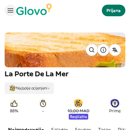
Prijava
La Porte De La Mer
Najbolje ocijenjeni ›
-
88%
10,00 MAD
Prime
Besplatno
Najprodavanije
Salades
Soupes
Tacos
Pizza