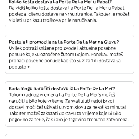
Koliko košta dostava La Porte De La Mer u Rabat?
Da vidiš koliko košta dostava La Porte De La Mer u Rabat,
pogledaj cijenu dostave na vrhu stranice. Također je možeš
vidjeti u prikazu troškova prije naručivanja.
Postoje li promocije za La Porte De La Mer na Glovu?
Uvijek potraži snižene proizvode i aktuelne posebne
ponude koje su označene žutom bojom. Ponekad možeš
pronaći posebne ponude kao što su 2 za 1 ili dostava sa
popustom!
Kada mogu naručiti dostavu iz La Porte De La Mer?
Tokom radnog vremena La Porte De La Mer’s možeš
naručiti u bilo koje vrijeme. Zahvaljujući našoj brzoj
dostavi moći ćeš uživati u svom glovu za nekoliko minuta!
Također možeš zakazati dostavu za vrijeme koje bi bilo
pogodno za tebe, čak i ako je trgovina trenutno zatvorena.