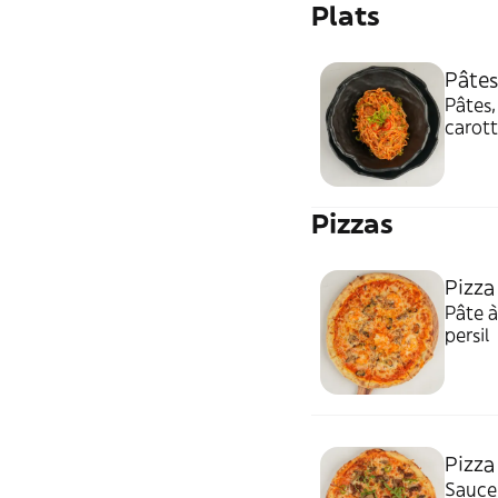
Plats
Pâtes
Pâtes,
carott
Pizzas
Pizza
Pâte à
persil
Pizza
Sauce 