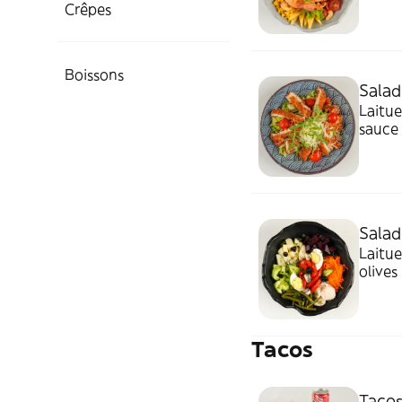
Crêpes
Boissons
Salad
Laitue
sauce
Salad
Laitue
olives
Tacos
Tacos