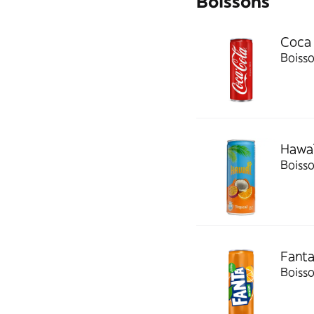
Boissons
Coca 
Boiss
Hawaï
Boiss
Fanta
Boiss