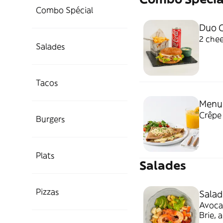
Combo Spécial
Duo C
2 chee
Salades
Tacos
Menu
Crêpe 
Burgers
Plats
Salades
Pizzas
Salad
Avocat
Brie, 