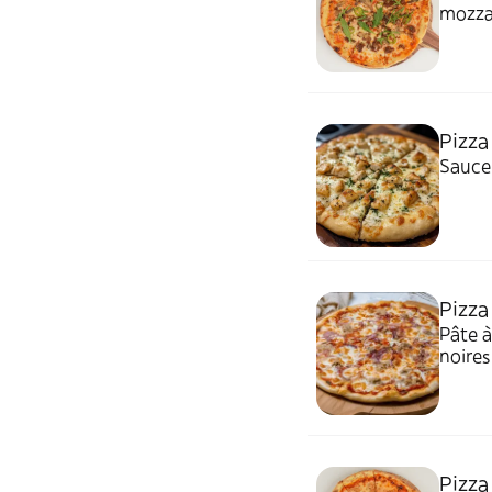
mozza
Pizza
Sauce 
Pizza
Pâte à
noires
Pizza