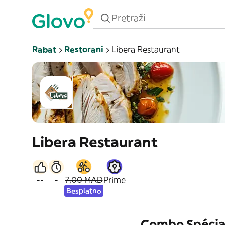
Rabat
Restorani
Libera Restaurant
Libera Restaurant
--
-
7,00 MAD
Prime
Besplatno
Combo Spécia