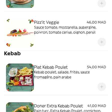
Pizz'it Veggie
46,00 MAD
Sauce tomate, mozzarella, aubergine,
poivron, tomate cerise, oignon, persil
Kebab
Plat Kebab Poulet
54,00 MAD
Kebab poulet, salade, frites, sauce
fromagère, pain arabe
Doner Extra Kebab Poulet
41,00 MAD
Pain turc, Extra Kebab Poulet, cornichon,