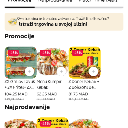
Ova trgovina je trenutno zatvorena. Tražiš li nešto slično?
Istraži trgovine u svojoj blizini
Promocije
-25%
-25%
-25%
2X Grillos Tavuk
Menu Kumpir
2 Doner Kebab +
+ 2X Frites+ 2X
Kebab
2 boissons de
boissons
ton choix
104,25 MAD
62,25 MAD
81,75 MAD
139,00 MAD
83,00 MAD
109,00 MAD
Najprodavanije
-25%