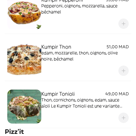
Pepperoni, oignons, mozzarella, sauce
béchamel
Kumpir Thon
51,00 MAD
edam, mozzarelle, thon, oignons, olive
noire, béchamel
Kumpir Tonioli
49,00 MAD
Thon, cornichons, oignons, edam, sauce
aïoli Le Kumpir Tonioli est une variante
fraîche et savoureuse du célèbre plat de
pomme de terre farcie, idéale pour les
amateurs de thon.
Pizz'it