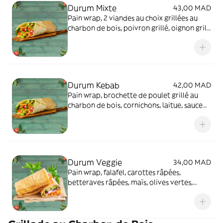
Durum Mixte
43,00 MAD
Pain wrap, 2 viandes au choix grillées au
charbon de bois, poivron grillé, oignon grill,
laitue, fromage cheddar
Durum Kebab
42,00 MAD
Pain wrap, brochette de poulet grillé au
charbon de bois, cornichons, laitue, sauce
"Türk’it"
Durum Veggie
34,00 MAD
Pain wrap, falafel, carottes râpées,
betteraves râpées, maïs, olives vertes,
oignons, tomate, sauce fromagère