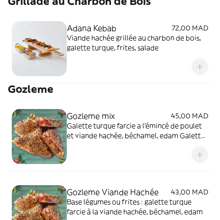
Grillade au Charbon de Bois
Adana Kebab
72,00 MAD
Viande hachée grillée au charbon de bois,
galette turque, frites, salade
Gozleme
Gozleme mix
45,00 MAD
Galette turque farcie a l’émincé de poulet
et viande hachée, béchamel, edam Galette
turque farcie de poulet émincé et de
viande hachée, relevée d'une béchamel
onctueuse et gratinée avec du fromage
Edam fondant. Croustillante à l'extérieur.
Gozleme Viande Hachée
43,00 MAD
Base légumes ou frites : galette turque
farcie à la viande hachée, béchamel, edam