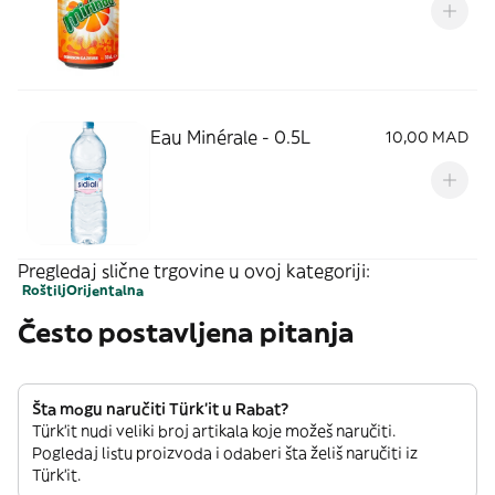
Eau Minérale - 0.5L
10,00 MAD
Pregledaj slične trgovine u ovoj kategoriji:
Roštilj
Orijentalna
Često postavljena pitanja
Šta mogu naručiti Türk’it u Rabat?
Türk’it nudi veliki broj artikala koje možeš naručiti.
Pogledaj listu proizvoda i odaberi šta želiš naručiti iz
Türk’it.