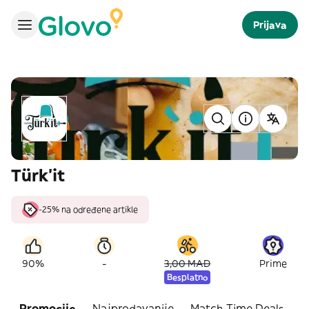
Prijava
Türk’it
-25% na određene artikle
-
90%
3,00 MAD
Prime
Besplatno
Promocije
Najprodavanije
Match Time Deals
G