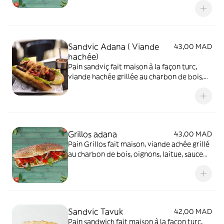
Sandvic Adana ( Viande
43,00 MAD
hachée)
Pain sandviç fait maison à la façon turc,
viande hachée grillée au charbon de bois,
oignon, poivron grillé, béchamel, gratiné à
l'edam, laitue, sauce fromagère
Grillos adana
43,00 MAD
Pain Grillos fait maison, viande achée grillé
au charbon de bois, oignons, laitue, sauce
fromagère
Sandvic Tavuk
42,00 MAD
Pain sandwich fait maison à la façon turc,