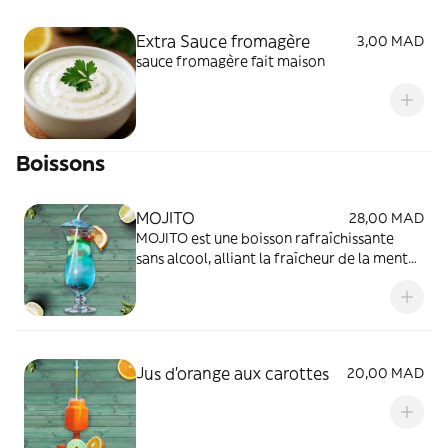
Extra Sauce fromagère
3,00 MAD
sauce fromagère fait maison
Boissons
MOJITO
28,00 MAD
MOJITO est une boisson rafraîchissante
sans alcool, alliant la fraîcheur de la menthe
et l'acidité du citron vert, le tout sur un lit
de glace pilée. Idéale pour se désaltérer à
tout moment. Disponible chez TURK'IT et
Glovo pour une livraison rapide!
Jus d'orange aux carottes
20,00 MAD