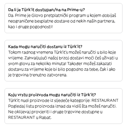
Da li je Türk’it dostupan/na na Prime-u?
Da. Prime je Glovo pretplatnički program u kojem dobijaš
neograničene besplatne dostave od nekih naših partnera,
kao i druge pogodnosti!
Kada mogu naručiti dostavu iz Türk’it?
Tokom radnog vremena Türk’it’s možeš naručiti u bilo koje
vrijeme. Zahvaljujući našoj brzoj dostavi moći ćeš uživati u
svom glovu za nekoliko minuta! Također možeš zakazati
dostavu za vrijeme koje bi bilo pogodno za tebe, čak i ako
je trgovina trenutno zatvorena.
Koju vrstu proizvoda mogu naručiti iz Türk’it?
Türk’it nudi proizvode iz sljedeće kategorije: RESTAURANT
Pogledaj listu proizvoda iznad da vidiš šta možeš naručiti.
Ne oklijevaj provjeriti i druge trgovine dostupne u
RESTAURANT u Rabat.