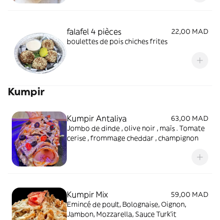
mezze libanais est parfait en
accompagnement ou à tartiner avec du
pain pita.
falafel 4 pièces
22,00 MAD
boulettes de pois chiches frites
Kumpir
Kumpir Antaliya
63,00 MAD
Jombo de dinde , olive noir , maïs . Tomate
cerise , frommage cheddar , champignon
Kumpir Mix
59,00 MAD
Emincé de poult, Bolognaise, Oignon,
Jambon, Mozzarella, Sauce Turk'it