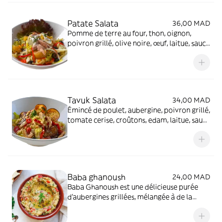
Patate Salata
36,00 MAD
Pomme de terre au four, thon, oignon,
poivron grillé, olive noire, œuf, laitue, sauce
vinaigrette, sauce fromagère
Tavuk Salata
34,00 MAD
Émincé de poulet, aubergine, poivron grillé,
tomate cerise, croûtons, edam, laitue, sauce
vinaigrette
Baba ghanoush
24,00 MAD
Baba Ghanoush est une délicieuse purée
d'aubergines grillées, mélangée à de la
tahini, de l'ail, du jus de citron et un filet
d'huile d'olive. Savoureux et crémeux, ce