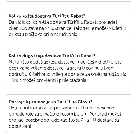
Koliko košta dostava Türk’it u Rabat?
Da vidiš koliko košta dostava Türk’it u Rabat, pogledaj
cijenu dostave na vrhu stranice. Također je možeš vidjeti u
prikazu troškova prije naručivanja.
Koliko dugo traje dostava Türk’it u Rabat?
Nakon što dodaš adresu dostave, moći ćeš vidjeti koje je
očekivano vrijeme dostave za svaku trgovinu u tvom
području. Očekivano vrijeme dostave za svoju narudžbu iz
Türk’it možeš provjeriti i prije plaćanja.
Postoje li promocije za Türk’it na Glovu?
Uvijek potraži snižene proizvode i aktuelne posebne
ponude koje su označene žutom bojom. Ponekad možeš
pronaći posebne ponude kao što su 2 za 1 ili dostava sa
popustom!