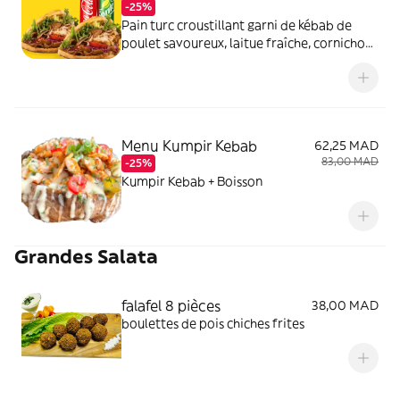
-25%
Pain turc croustillant garni de kébab de
poulet savoureux, laitue fraîche, cornichons
croquants, oignons fondants, tomates
juteuses et une onctueuse sauce fromagère.
Un vrai délice à la turque !
Menu Kumpir Kebab
62,25 MAD
83,00 MAD
-25%
Kumpir Kebab + Boisson
Grandes Salata
falafel 8 pièces
38,00 MAD
boulettes de pois chiches frites