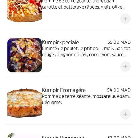
Pomme de terre géante, thon, edam,
carotte et betterave râpées, maïs, olive
verte, sauce aïoli
Kumpir speciale
55,00 MAD
Émincé de poulet, le ptit pois , maïs ,haricot
rouge , oingnon crispy , cornichon , sauce
fromage
Kumpir Fromagère
54,00 MAD
Pomme de terre géante, mozzarelle, edam,
béchamel
Kumpir Pepperoni
53,00 MAD