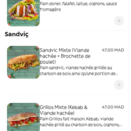
Pain doner, falafel, laitue, oignons, sauce
fromagère
Sandviç
Sandvic Mixte (Viande
47,00 MAD
hachée + Brochette de
poulet)
Pain sandvic, viande hachée grillée au
charbon de bois ainsi qu'une portion de
brochette de poulet poulet, oignon,
poivron grillé, béchamel, gratiné à l'edam,
laitue, sauce fromagère
Grillos Mixte (Kebab &
47,00 MAD
Viande hachée)
Pain Grillos fait maison, Kebab, viande
hachée grillé au charbon de bois, oignons,
laitue, fromage edam, sauce fromagère