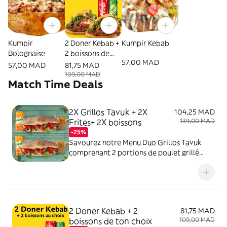
Kumpir
2 Doner Kebab +
Kumpir Kebab
Bolognaise
2 boissons de
57,00 MAD
ton choix
57,00 MAD
81,75 MAD
109,00 MAD
Match Time Deals
2X Grillos Tavuk + 2X
104,25 MAD
Frites+ 2X boissons
139,00 MAD
-25%
Savourez notre Menu Duo Grillos Tavuk
comprenant 2 portions de poulet grillé
marinées aux épices turques,
accompagnées de 2 frites croustillantes et
2 boissons rafraîchissantes. Commandez
dès maintenant et profitez d'un festin
délicieux à partager !
2 Doner Kebab + 2
81,75 MAD
boissons de ton choix
109,00 MAD