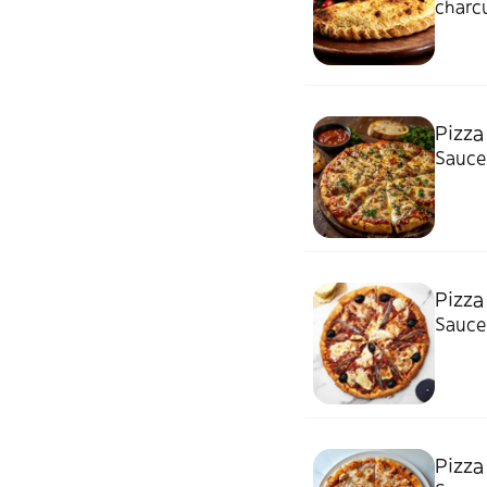
charcu
Pizza
Sauce 
Pizza
Sauce 
Pizza