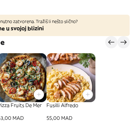
nutno zatvorena. Tražiš li nešto slično?
ne u svojoj blizini
je
izza Fruits De Mer
Fusilli Alfredo
63,00 MAD
55,00 MAD