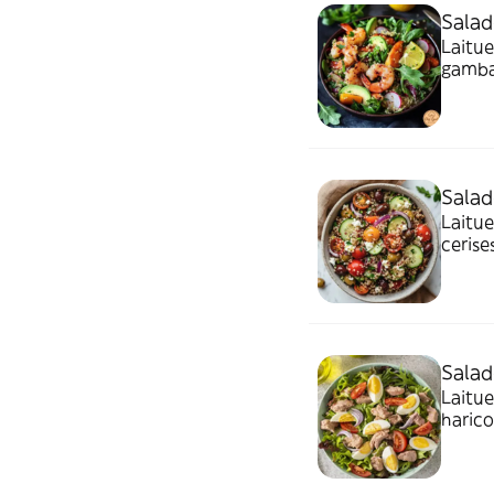
Sala
Laitue
gamba
Salad
Laitu
cerise
Salad
Laitue
harico