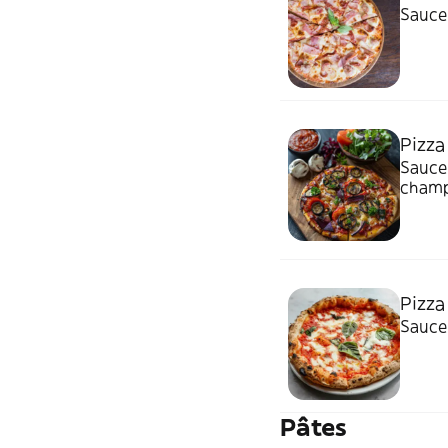
Sauce
Pizza
Sauce 
champ
Pizza
Sauce 
Pâtes