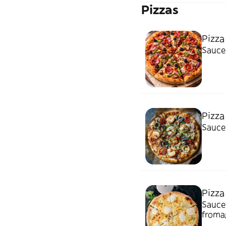
Pizzas
Pizz
Sauce 
Pizza
Sauce 
Pizza
Sauce
fromag