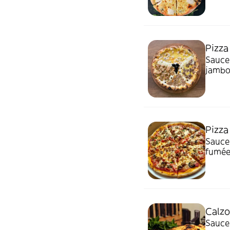
Pizza
Sauce 
jamb
Pizza
Sauce 
fumé
Calz
Sauce 