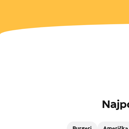
Najpo
Burgeri
Američka