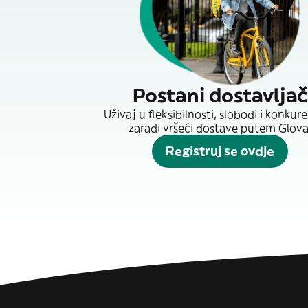
Postani dostavljač
Uživaj u fleksibilnosti, slobodi i konkur
zaradi vršeći dostave putem Glova
Registruj se ovdje