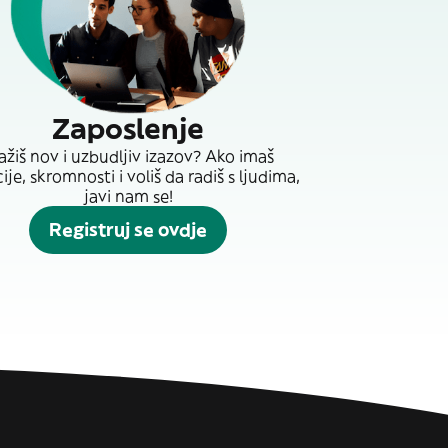
Zaposlenje
ažiš nov i uzbudljiv izazov? Ako imaš
je, skromnosti i voliš da radiš s ljudima,
javi nam se!
Registruj se ovdje