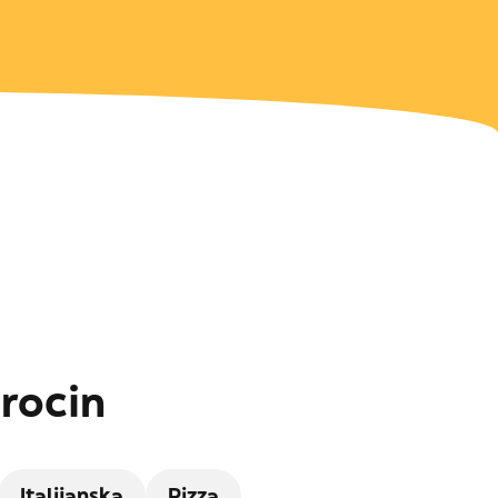
arocin
Italijanska
Pizza