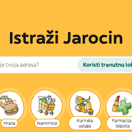
Istraži Jarocin
Koristi trenutnu lo
Kurirska
Farmacija 
Hrana
Namirnice
usluga
ljepota