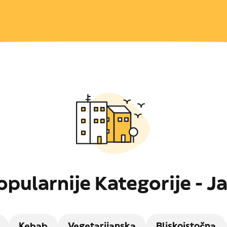
pularnije Kategorije - J
Kebab
Vegetarijanska
Bliskoistočna