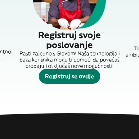
Registruj svoje
poslovanje
Tr
entnoj
Rasti zajedno s Glovom! Naša tehnologija i
ambici
.
baza korisnika mogu ti pomoći da povećaš
prodaju i otključaš nove mogućnosti!
Registruj se ovdje