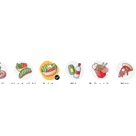
alice
Vegetarijski
Salate
Piće
Tajlandska
Pizza