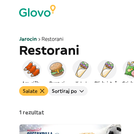
Jarocin
Restorani
Restorani
Američka
Burgeri
Kebab
Bliskoistočna
Grick
Salate
Sortiraj po
1 rezultat