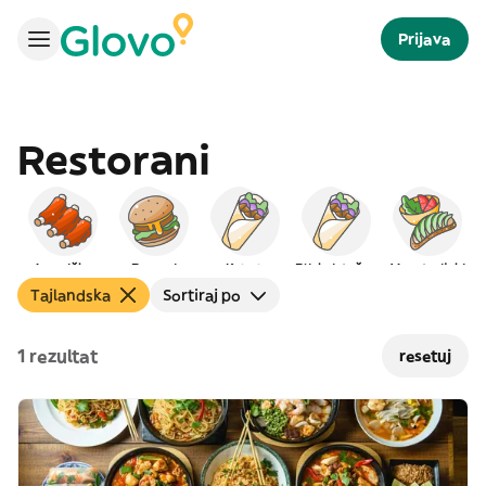
Prijava
Restorani
Američka
Burgeri
Kebab
Bliskoistočna
Vegetarijski
Tajlandska
Sortiraj po
1 rezultat
resetuj