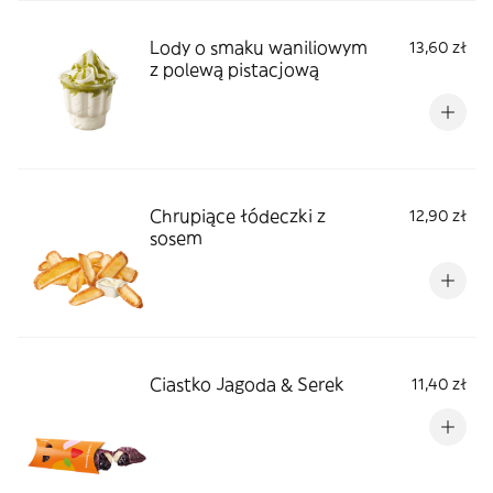
Lody o smaku waniliowym
13,60 zł
z polewą pistacjową
Chrupiące łódeczki z
12,90 zł
sosem
Ciastko Jagoda & Serek
11,40 zł