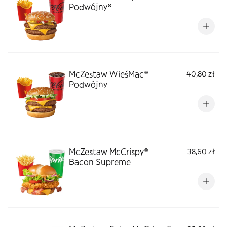
Podwójny®
McZestaw WieśMac®
40,80 zł
Podwójny
McZestaw McCrispy®
38,60 zł
Bacon Supreme