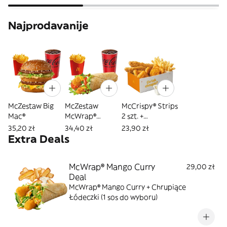
Najprodavanije
McZestaw Big
McZestaw
McCrispy® Strips
Mac®
McWrap®
2 szt. +
Chrupiący
McNuggets® 5
35,20 zł
34,40 zł
23,90 zł
Klasyczny
szt.
Extra Deals
McWrap® Mango Curry
29,00 zł
Deal
McWrap® Mango Curry + Chrupiące
Łódeczki (1 sos do wyboru)