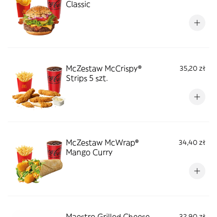
Classic
McZestaw McCrispy®
35,20 zł
Strips 5 szt.
McZestaw McWrap®
34,40 zł
Mango Curry
Maestro Grilled Cheese
32,90 zł