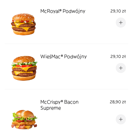
McRoyal® Podwójny
29,10 zł
WieśMac® Podwójny
29,10 zł
McCrispy® Bacon
28,90 zł
Supreme