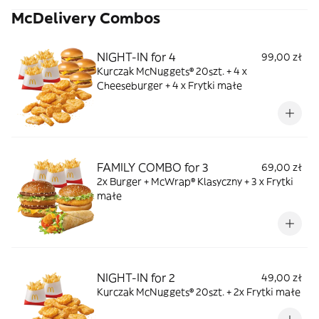
McDelivery Combos
NIGHT-IN for 4
99,00 zł
Kurczak McNuggets® 20szt. + 4 x
Cheeseburger + 4 x Frytki małe
FAMILY COMBO for 3
69,00 zł
2x Burger + McWrap® Klasyczny + 3 x Frytki
małe
NIGHT-IN for 2
49,00 zł
Kurczak McNuggets® 20szt. + 2x Frytki małe