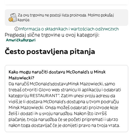
Za ovu trgovinu ne postoji lista proizvoda. Molimo pokušaj
kasnije.
Informacja o składnikach i wartościach odżywczych
Pregledaj slične trgovine u ovoj kategoriji:
Američka
Burgeri
Često postavljena pitanja
Kako mogu naručiti dostavu McDonald's u Minsk
Mazowiecki?
Da naručiš McDonald'sdostavuMinsk Mazowiecki, samo
trebaš otvoriti Glovo web stranicu ili aplikaciju i odabrati
kategoriju RESTAURANT”. Zatim unesi svoju adresu da
vidiš je li dostava McDonald's dostupna u tvom području
Minsk Mazowiecki. Onda možeš odabrati proizvode koje
želiš i dodati ih u svoju narudžbu. Nakon što izvršiš
plaćanje, tvoja narudžba će se početi pripremati i ubrzo
nakon toga dostavljač će je donijeti pravo na tvoja vrata.