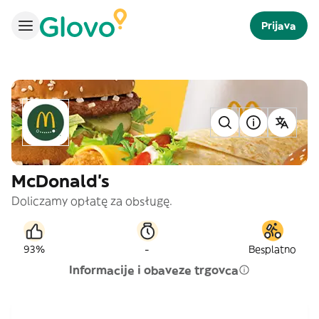
Prijava
McDonald's
Doliczamy opłatę za obsługę.
-
93%
Besplatno
Informacije i obaveze trgovca