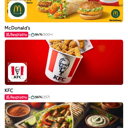
McDonald's
Besplatno
94%
(500+)
KFC
Besplatno
96%
(357)