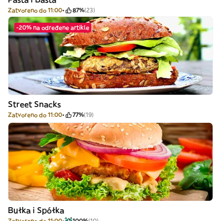
Zatvoreno do 11:00
87%
(23)
-20% na određene artikle
Street Snacks
Zatvoreno do 11:00
77%
(19)
Bułka i Spółka
Zatvoreno do 11:00
100%
(10)