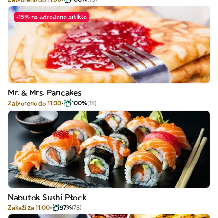
-15% na određene artikle
Mr. & Mrs. Pancakes
Zatvoreno do 11:00
100%
(18)
Nabutok Sushi Płock
Zakaži za 11:00
97%
(78)