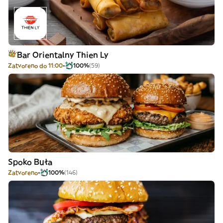
Bar Orientalny Thien Ly
Zatvoreno do 11:00
100%
(59)
Spoko Buła
Zatvoreno
100%
(146)