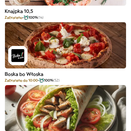
Knajpka 10,5
Zatvoreno
100%
(14)
Boska bo Włoska
Zatvoreno do 10:00
100%
(52)