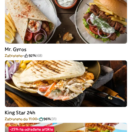
Mr. Gyros
Zatvoreno
92%
(68)
King Star 24h
Zatvoreno do 11:00
96%
(31)
-25% na određene artikle