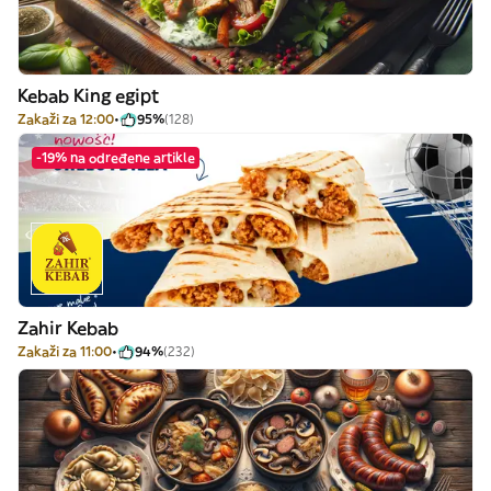
Kebab King egipt
Zakaži za 12:00
95%
(128)
-19% na određene artikle
Zahir Kebab
Zakaži za 11:00
94%
(232)