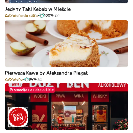
Jedyny Taki Kebab w Mieście
Zatvoreno do sutra
100%
(27)
Pierwsza Kawa by Aleksandra Piegat
Zatvoreno
94%
(12)
Promocija na neke artikle