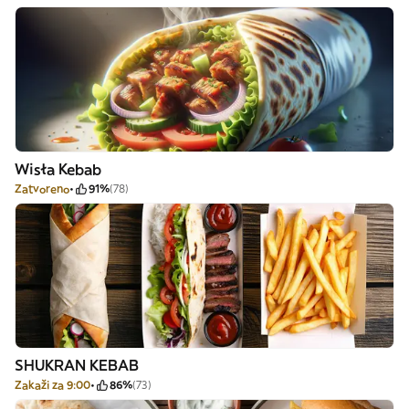
Wisła Kebab
Zatvoreno
91%
(78)
SHUKRAN KEBAB
Zakaži za 9:00
86%
(73)