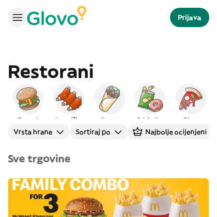
Prijava
Restorani
Burgeri
Američka
Kebab
Grickalice
Pizza
Vrsta hrane
Sortiraj po
Najbolje ocijenjeni
Sve trgovine