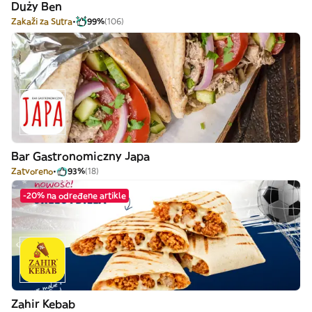
Duży Ben
Zakaži za Sutra
99%
(106)
Bar Gastronomiczny Japa
Zatvoreno
93%
(18)
-20% na određene artikle
Zahir Kebab