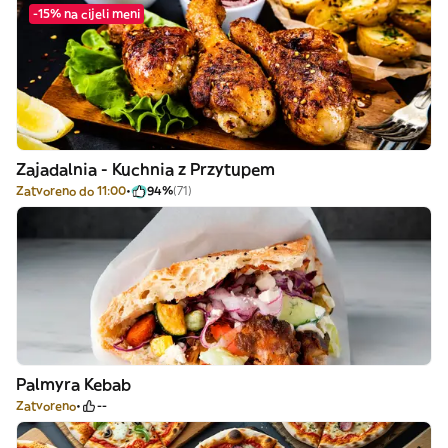
-15% na cijeli meni
Zajadalnia - Kuchnia z Przytupem
Zatvoreno do 11:00
94%
(71)
Palmyra Kebab
Zatvoreno
--