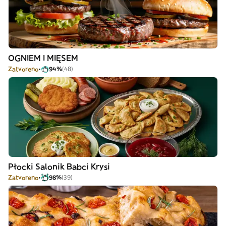
OGNIEM I MIĘSEM
Zatvoreno
94%
(48)
Płocki Salonik Babci Krysi
Zatvoreno
98%
(39)