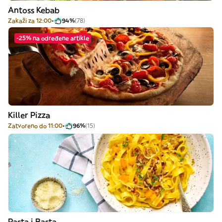
Antoss Kebab
Zakaži za 12:00
94%
(78)
-25% na određene artikle
Killer Pizza
Zatvoreno do 11:00
96%
(15)
Pasta i Basta