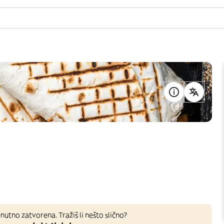
nutno zatvorena. Tražiš li nešto slično?