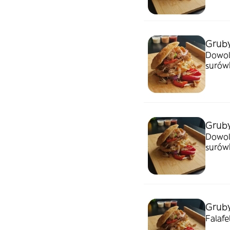
Gruby
Dowol
surów
Grub
Dowol
surów
Gruby
Falafe