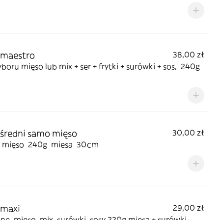
 maestro
38,00 zł
oru mięso lub mix + ser + frytki + surówki + sos, 240g
 średni samo mięso
30,00 zł
mięso 240g miesa 30cm
 maxi
29,00 zł
e mięso, mix, surówki, sosy 220g mięsa + surówki