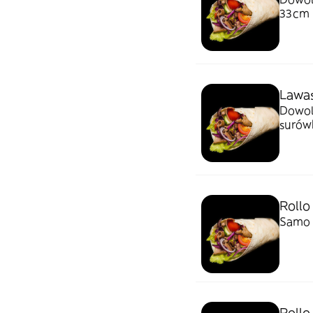
33cm
Lawa
Dowoln
surówk
Rollo
Samo 
Rollo