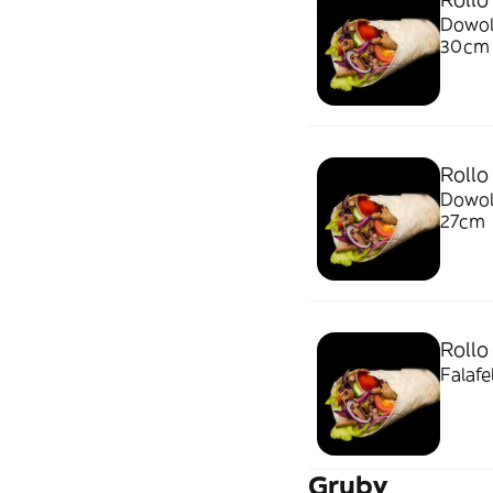
Dowoln
30cm
Rollo
Dowoln
27cm
Rollo
Falafe
Gruby