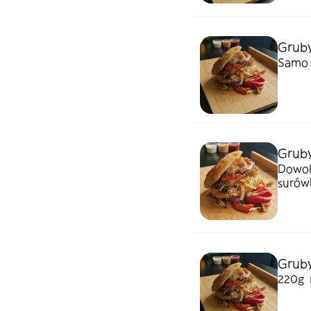
Gruby
Samo 
Grub
Dowol
surów
Grub
220g 