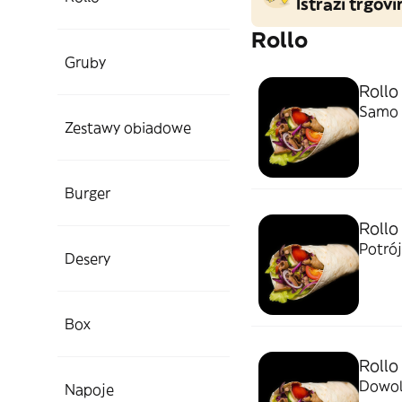
Istraži trgovi
Rollo
Gruby
Rollo
Samo 
Zestawy obiadowe
Burger
Rollo
Potró
Desery
Box
Rollo
Dowol
Napoje