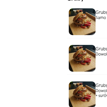
Grub
Samo 
Gruby
Dowol
Grub
Dowol
+ sur