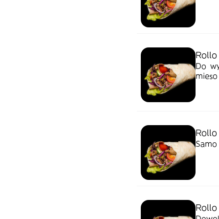
Rollo
Do wyb
mieso
Rollo
Samo 
Rollo
Dowoln