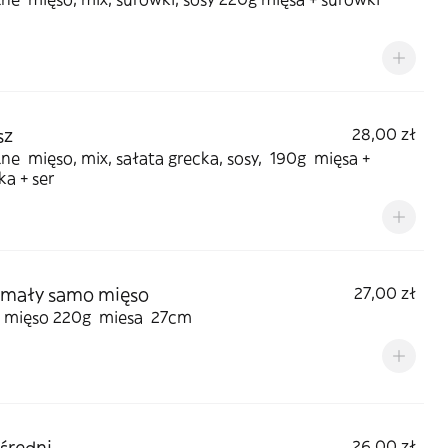
sz
28,00 zł
e mięso, mix, sałata grecka, sosy, 190g mięsa +
a + ser
 mały samo mięso
27,00 zł
mięso 220g miesa 27cm
 średni
26,00 zł