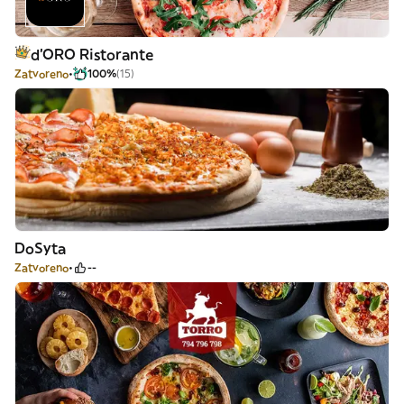
d’ORO Ristorante
Zatvoreno
100%
(15)
DoSyta
Zatvoreno
--