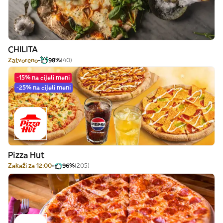
CHILITA
Zatvoreno
98%
(40)
-15% na cijeli meni
-25% na cijeli meni
Pizza Hut
Zakaži za 12:00
96%
(205)