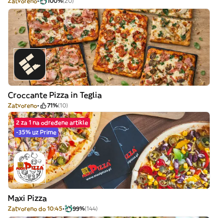
Zatvoreno
100%
(20)
Croccante Pizza in Teglia
Zatvoreno
71%
(10)
2 za 1 na određene artikle
-35% uz Prime
Maxi Pizza
Zatvoreno do 10:45
99%
(144)