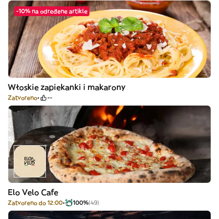
-10% na određene artikle
Włoskie zapiekanki i makarony
Zatvoreno
--
Elo Velo Cafe
Zatvoreno do 12:00
100%
(49)