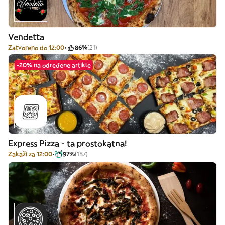
Vendetta
Zatvoreno do 12:00
86%
(21)
-20% na određene artikle
Express Pizza - ta prostokątna!
Zakaži za 12:00
97%
(187)