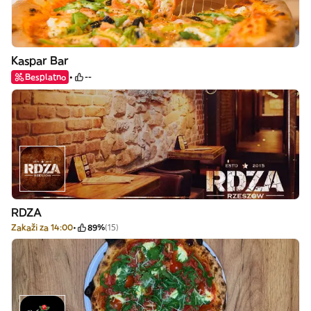
Kaspar Bar
Besplatno
--
RDZA
Zakaži za 14:00
89%
(15)