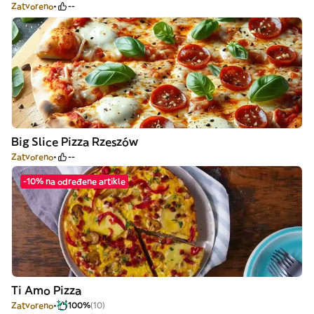
Zatvoreno
--
Big Slice Pizza Rzeszów
Zatvoreno
--
-10% na određene artikle
Ti Amo Pizza
Zatvoreno
100%
(10)