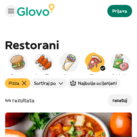
Prijava
Restorani
Burgeri
Američka
Kebab
Pizza
Grickalice
Pizza
Sortiraj po
Najbolje ocijenjeni
44 rezultata
resetuj