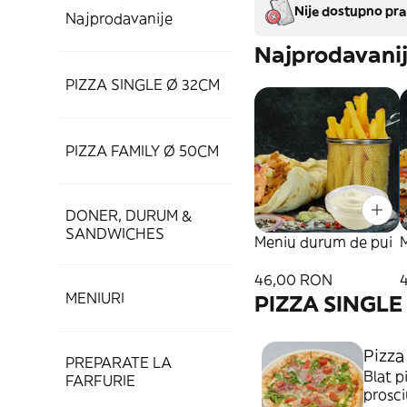
Nije dostupno pra
Najprodavanije
Najprodavani
PIZZA SINGLE Ø 32CM
PIZZA FAMILY Ø 50CM
DONER, DURUM &
SANDWICHES
Meniu durum de pui
46,00 RON
MENIURI
PIZZA SINGLE
Pizza
PREPARATE LA
Blat p
FARFURIE
prosc