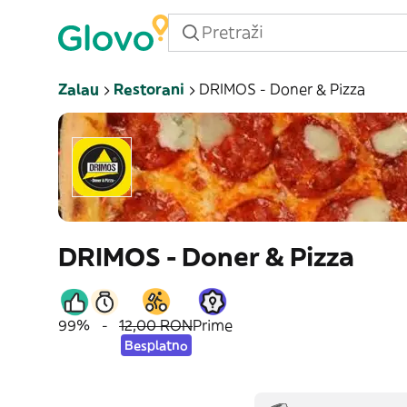
Zalau
Restorani
DRIMOS - Doner & Pizza
DRIMOS - Doner & Pizza
99%
-
12,00 RON
Prime
Besplatno