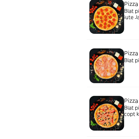
Pizza
Blat p
iute J
Pizza
Blat p
Pizza
Blat p
copt k