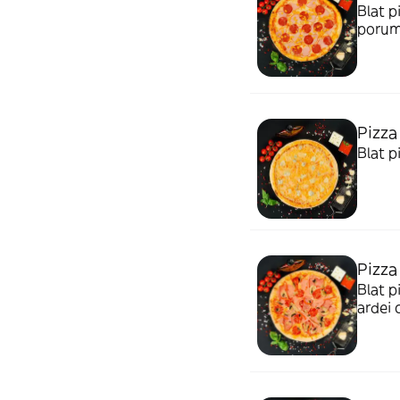
Blat p
poru
Pizza
Blat p
Pizza
Blat p
ardei 