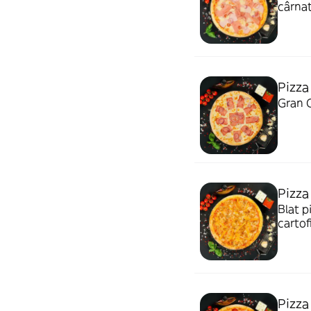
cârna
Pizza
Gran C
Pizza
Blat p
cartofi
Pizza