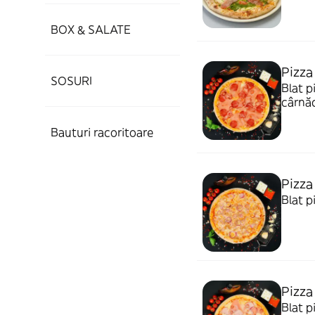
BOX & SALATE
Pizza
SOSURI
Blat p
cârnăc
Bauturi racoritoare
Pizza
Blat p
Pizza
Blat p