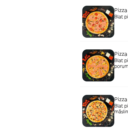
Pizza
Blat p
Pizz
Blat p
poru
Pizza
Blat p
măslin