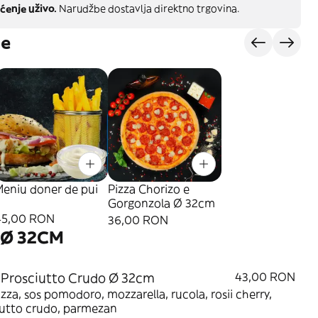
ćenje uživo.
Narudžbe dostavlja direktno trgovina.
je
Meniu doner de pui
Pizza Chorizo e
Gorgonzola Ø 32cm
45,00 RON
36,00 RON
 Ø 32CM
 Prosciutto Crudo Ø 32cm
43,00 RON
izza, sos pomodoro, mozzarella, rucola, rosii cherry,
iutto crudo, parmezan