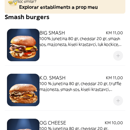
lloc similar?
Explorar establiments a prop meu
Smash burgers
BIG SMASH
KM 11,00
100% junetina 80 gr, cheddar 20 gr, smash
sos, majoneza, kiseli krastavci, luk kockice,
iceberg salata, paradajz, brioche
K.O. SMASH
KM 11,00
100 % junetina 80 gr, cheddar 20 gr, truffle
majoneza, smash sos, kiseli krastavci,
hrskavi luk, brioche
OG CHEESE
KM 10,00
100 % junetina 80 gr, cheddar 20 gr,