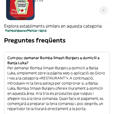
21 ml
Explora establiments similars en aquesta categoria:
Hamburgueses
Menjar ràpid
Preguntes freqüents
Com puc demanar Bomba Smash Burgers a domicili a
Banja Luka?
Per demanar Bomba Smash Burgers a domicili a Banja
Luka, simplement obre la pàgina web o aplicació de Glovo
i ves a la categoria «RESTAURANT”». A continuació,
introdueix-hi la teva adreça per comprovar si, a Banja
Luka, Bomba Smash Burgers ofereix lliurament a domicili
en aquesta àrea. Ara tria els productes que vulguis i
afegeix-los a la teva comanda. Quan facis el pagament, es
començarà a preparar la teva comanda i, poc després, un
repartidor te la lliurarà directament a la porta.