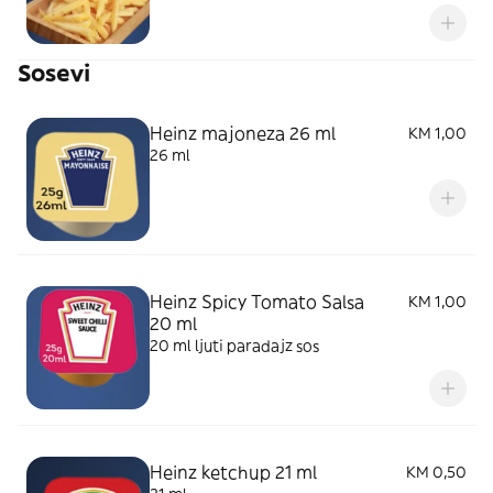
Sosevi
Heinz majoneza 26 ml
KM 1,00
26 ml
Heinz Spicy Tomato Salsa
KM 1,00
20 ml
20 ml ljuti paradajz sos
Heinz ketchup 21 ml
KM 0,50