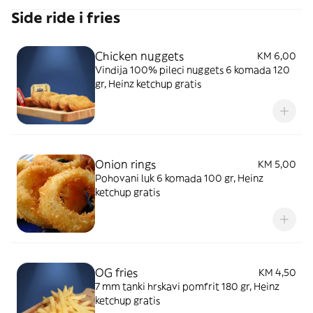
Side ride i fries
Chicken nuggets
KM 6,00
Vindija 100% pileci nuggets 6 komada 120
gr, Heinz ketchup gratis
Onion rings
KM 5,00
Pohovani luk 6 komada 100 gr, Heinz
ketchup gratis
OG fries
KM 4,50
7 mm tanki hrskavi pomfrit 180 gr, Heinz
ketchup gratis