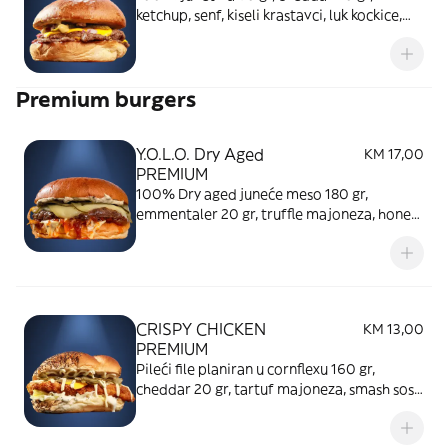
ketchup, senf, kiseli krastavci, luk kockice,
brioche
Premium burgers
Y.O.L.O. Dry Aged
KM 17,00
PREMIUM
100% Dry aged juneće meso 180 gr,
emmentaler 20 gr, truffle majoneza, honey
mustard, kiseli krastavci, karamelizovani
luk, brioche pecivo
CRISPY CHICKEN
KM 13,00
PREMIUM
Pileći file planiran u cornflexu 160 gr,
cheddar 20 gr, tartuf majoneza, smash sos,
przeni luk, iceberg, kiseli krastavci,
paradajz, susam zemička