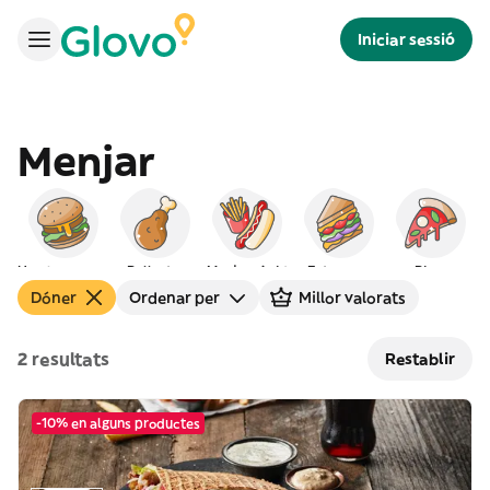
Iniciar sessió
Menjar
Hamburgueses
Pollastre
Menjar ràpid
Entrepans
Pizza
Dóner
Ordenar per
Millor valorats
2 resultats
Restablir
-10% en alguns productes