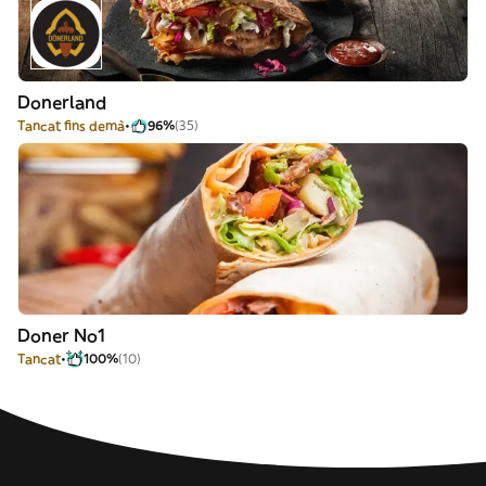
Donerland
Tancat fins demà
96%
(35)
Doner No1
Tancat
100%
(10)