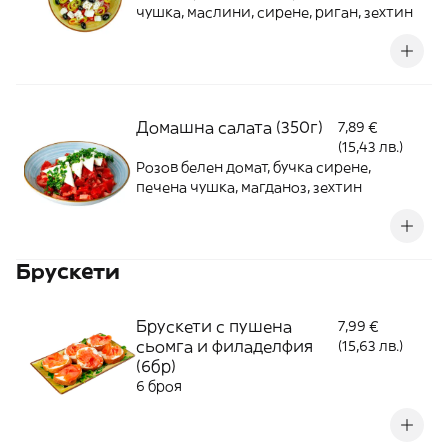
чушка, маслини, сирене, риган, зехтин
Домашна салата (350г)
7,89 €
(15,43 лв.)
Розов белен домат, бучка сирене,
печена чушка, магданоз, зехтин
Брускети
Брускети с пушена
7,99 €
сьомга и филаделфия
(15,63 лв.)
(6бр)
6 броя