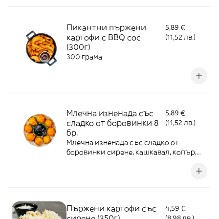
Пикантни пържени
5,89 €
картофи с BBQ сос
(11,52 лв.)
(300г)
300 грама
Млечна изненада със
5,89 €
сладко от боровинки 8
(11,52 лв.)
бр.
Млечна изненада със сладко от
боровинки сирене, кашкавал, копър,
чесьн, яйце, корнфлейкс
Пържени картофи със
4,59 €
сирене (350г)
(8,98 лв.)