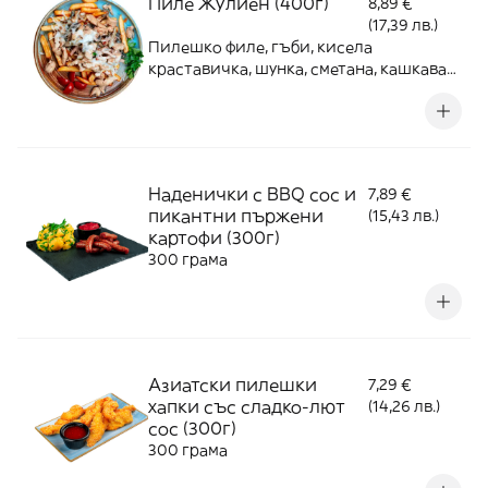
Пиле Жулиен (400г)
8,89 €
(17,39 лв.)
Пилешко филе, гъби, кисела
краставичка, шунка, сметана, кашкавал,
пържени картофи
Наденички с BBQ сос и
7,89 €
пикантни пържени
(15,43 лв.)
картофи (300г)
300 грама
Азиатски пилешки
7,29 €
хапки със сладко-лют
(14,26 лв.)
сос (300г)
300 грама