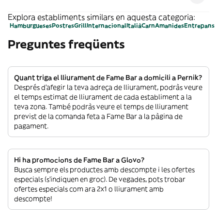
Explora establiments similars en aquesta categoria:
Hamburgueses
Postres
Grill
Internacional
Italià
Carn
Amanides
Entrepans
Preguntes freqüents
Quant triga el lliurament de Fame Bar a domicili a Pernik?
Després d’afegir la teva adreça de lliurament, podràs veure
el temps estimat de lliurament de cada establiment a la
teva zona. També podràs veure el temps de lliurament
previst de la comanda feta a Fame Bar a la pàgina de
pagament.
Hi ha promocions de Fame Bar a Glovo?
Busca sempre els productes amb descompte i les ofertes
especials (s’indiquen en groc). De vegades, pots trobar
ofertes especials com ara 2x1 o lliurament amb
descompte!