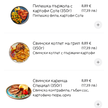
Пилешка пържола с
8,89 €
картофи Соте (350г)
(17,39 лв.)
Пилешко филе, картофи Соте
Свински котлет на грил
8,89 €
(350г)
(17,39 лв.)
Свински котлет с пържени картофи
Свински каренца
8,89 €
Специал (350г)
(17,39 лв.)
Свинско контрафиле, гъбен сос,
картофено пюре, ориз