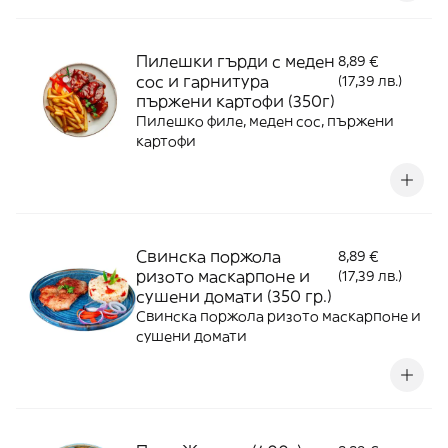
Пилешки гърди с меден
8,89 €
сос и гарнитура
(17,39 лв.)
пържени картофи (350г)
Пилешко филе, меден сос, пържени
картофи
Свинска поржола
8,89 €
ризото маскарпоне и
(17,39 лв.)
сушени домати (350 гр.)
Свинска поржола ризото маскарпоне и
сушени домати