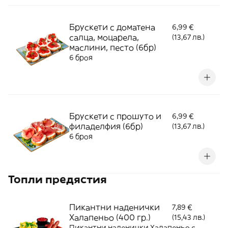
Брускети с доматена
6,99 €
салца, моцарела,
(13,67 лв.)
маслини, песто (6бр)
6 броя
Брускети с прошуто и
6,99 €
филаделфия (6бр)
(13,67 лв.)
6 броя
Топли предястия
Пикантни наденички
7,89 €
Халапеньо (400 гр.)
(15,43 лв.)
Пикантни наденички Халапеньо с