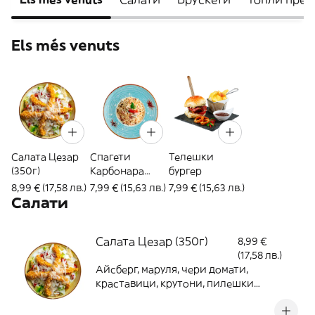
Els més venuts
Салата Цезар
Спагети
Телешки
(350г)
Карбонара
бургер
(400г)
8,99 € (17,58 лв.)
7,99 € (15,63 лв.)
7,99 € (15,63 лв.)
Салати
Салата Цезар (350г)
8,99 €
(17,58 лв.)
Айсберг, маруля, чери домати,
краставици, крутони, пилешки
филенца с корнфлейкс, пармезан