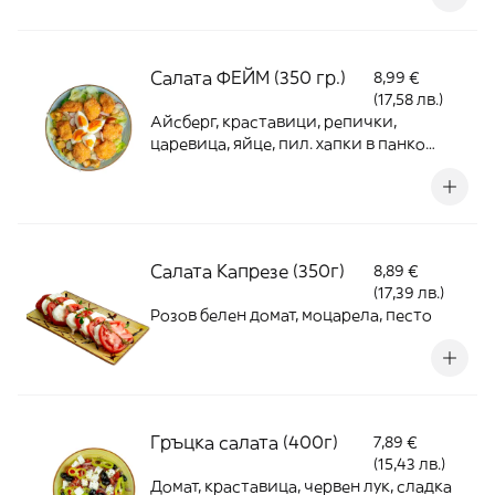
Салата ФЕЙМ (350 гр.)
8,99 €
(17,58 лв.)
Айсберг, краставици, репички,
царевица, яйце, пил. хапки в панко
панировка, крутони, дресинг
Салата Капрезе (350г)
8,89 €
(17,39 лв.)
Розов белен домат, моцарела, песто
Гръцка салата (400г)
7,89 €
(15,43 лв.)
Домат, краставица, червен лук, сладка