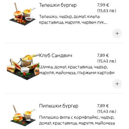
Телешки бургер
7,99 €
(15,63 лв.)
Телешко, чедър, домат, киела
краставица, маруля, червен лук,
горчица
Клуб Сандвич
7,89 €
(15,43 лв.)
Шунка, домат, краставица, чедър,
маруля, майонеза, пържени картофи
Пилешки бургер
7,89 €
(15,43 лв.)
Пилешко филе с корнфлейкс, чедър,
домат, краставица, маруля, майонеза