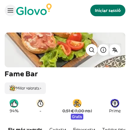
Iniciar sessió
Fame Bar
Millor valorats ›
-
94%
0,51 € (1,00 лв.)
Prime
Gratis
Els més venuts
Салати
Брускети
Топли пред