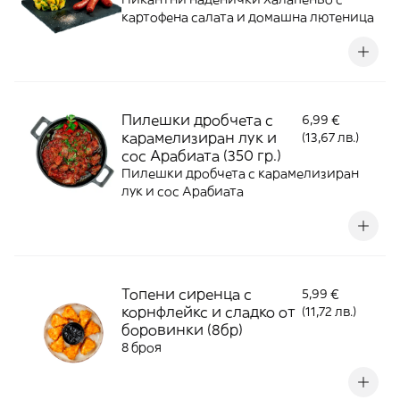
картофена салата и домашна лютеница
Пилешки дробчета с
6,99 €
карамелизиран лук и
(13,67 лв.)
сос Арабиата (350 гр.)
Пилешки дробчета с карамелизиран
лук и сос Арабиата
Топени сиренца с
5,99 €
корнфлейкс и сладко от
(11,72 лв.)
боровинки (8бр)
8 броя