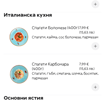
Италианска кухня
Спагети Болонезе (400г)
7,99 €
(15,63 лв.)
Спагети, кайма, сос болонезе, пармезан
Спагети Карбонара
7,99 €
(400г)
(15,63 лв.)
Спагети, гъби, сметана, шунка, босилек,
пармезан
Основни ястия