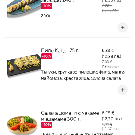
авокадо 240г.
(12,38 лв.)
7,03 €
-10%
(13,75 лв.)
240г
Пиле Кацо 175 г.
6,33 €
(12,38 лв.)
-10%
7,03 €
(13,75 лв.)
Тануки, хрупкаво пилешко филе, манго
майонеза, краставица, зелена салата
Салата домати с уакаме
6,29 €
и едамаме 300 г.
(12,30 лв.)
6,99 €
-10%
(13,67 лв.)
Домати, маринован джинджифил,