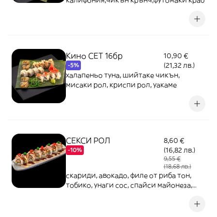
калифония,чикън крънч,футомаки краб
Кино СЕТ 16бр
10,90 €
(21,32 лв.)
-5%
халапеньо туна, шийтаке чикън,
мисаки рол, криспи рол, уакаме
СЕКСИ РОЛ
8,60 €
(16,82 лв.)
-10%
9,55 €
(18,68 лв.)
скариди, авокадо, филе от риба тон,
тобико, унаги сос, спайси майонеза,
сусам