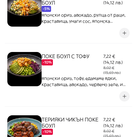
БОУЛ
(14,12 лв.)
-5%
японски ориз, авокадо, рулца от раци,
краставица, унаги сос, японска
майонеза, тобико, сусам
ПОКЕ БОУЛ С ТОФУ
7,22 €
(14,12 лв.)
-10%
8,02 €
(15,69 лв.)
японски ориз, тофу, едамаме ядки,
краставица, авокадо, червено зеле, и
чери домати
ТЕРИЯКИ ЧИКЪН ПОКЕ
7,22 €
БОУЛ
(14,12 лв.)
8,02 €
-10%
(15,69 лв.)