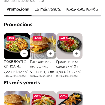
dies abans del descompte
Promocions
Els més venuts
Кока-кола Комбо
Promocions
-10%
-40%
-40%
ПОКЕ БОУЛ С
Гига хрупкав
Градинарска
КИНОА И
пилешки
салата - 410 г
ХРУПКАВО
бургер - 450 г
7,22 € (14,12 лв.)
5,30 € (10,37 лв.)
4,94 € (9,66 лв.)
ПИЛЕ
8,02 € (15,69 лв.)
8,84 € (17,29 лв.)
8,23 € (16,10 лв.)
Els més venuts
-10%
-10%