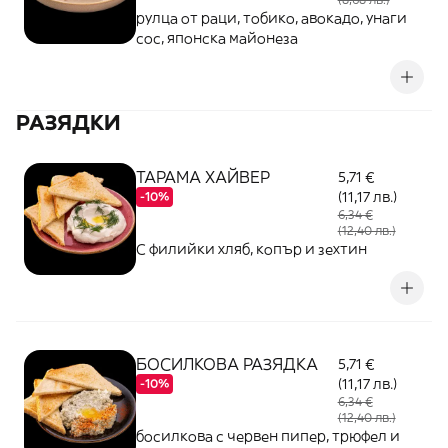
рулца от раци, тобико, авокадо, унаги
сос, японска майонеза
РАЗЯДКИ
ТАРАМА ХАЙВЕР
5,71 €
(11,17 лв.)
-10%
6,34 €
(12,40 лв.)
С филийки хляб, копър и зехтин
БОСИЛКОВА РАЗЯДКА
5,71 €
(11,17 лв.)
-10%
6,34 €
(12,40 лв.)
босилкова с червен пипер, трюфел и