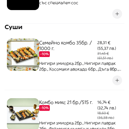
със специален сос
Суши
Семейно комбо 35бр. /
28,31 €
1000 г.
(55,37 лв.)
31,45 €
-10%
(61,51 лв.)
Нигири змиорка 2бр., Нигири лаврак
2бр., Хосомаки авокадо 6бр., Дъга 8бр.,
Футомаки сьомга и авокадо 5 бр.,
Тануки сьомга 4бр., Норвежка гора 8бр.
Комбо микс 21 бр./515 г.
16,74 €
(32,74 лв.)
-10%
18,60 €
(36,38 лв.)
Нигири змиорка 2бр., Нигири лаврак
2бр., Футомаки сьомга и авокадо 5бр.,