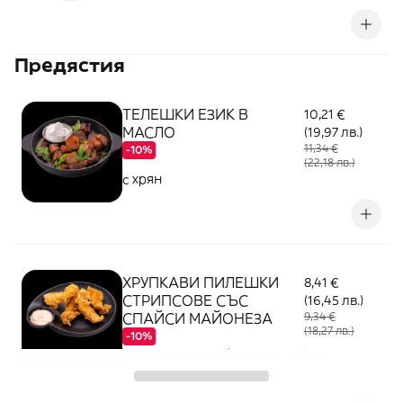
Предястия
ТЕЛЕШКИ ЕЗИК В
10,21 €
МАСЛО
(19,97 лв.)
11,34 €
-10%
(22,18 лв.)
с хрян
ХРУПКАВИ ПИЛЕШКИ
8,41 €
СТРИПСОВЕ СЪС
(16,45 лв.)
СПАЙСИ МАЙОНЕЗА
9,34 €
(18,27 лв.)
-10%
пикантни по избор със спайси
майонеза