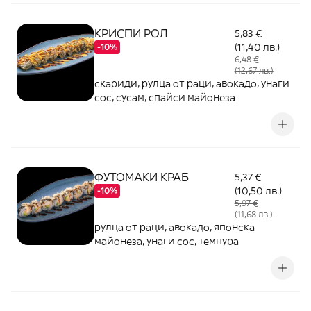
КРИСПИ РОЛ
5,83 €
(11,40 лв.)
-10%
6,48 €
(12,67 лв.)
скариди, рулца от раци, авокадо, унаги
сос, сусам, спайси майонеза
ФУТОМАКИ КРАБ
5,37 €
(10,50 лв.)
-10%
5,97 €
(11,68 лв.)
рулца от раци, авокадо, японска
майонеза, унаги сос, темпура