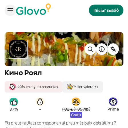
Iniciar sessió
Кино Роял
-40% en alguns productes
Millor valorats ›
-
97%
1,02 € (1,99 лв.)
Prime
Gratis
Els preus ratllats corresponen al preu més baix dels últims 7