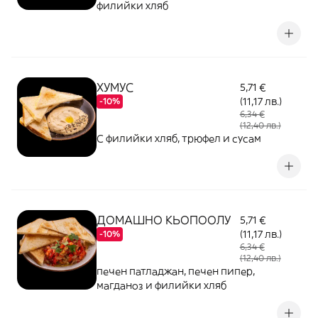
филийки хляб
ХУМУС
5,71 €
(11,17 лв.)
-10%
6,34 €
(12,40 лв.)
С филийки хляб, трюфел и сусам
ДОМАШНО КЬОПООЛУ
5,71 €
(11,17 лв.)
-10%
6,34 €
(12,40 лв.)
печен патладжан, печен пипер,
магданоз и филийки хляб