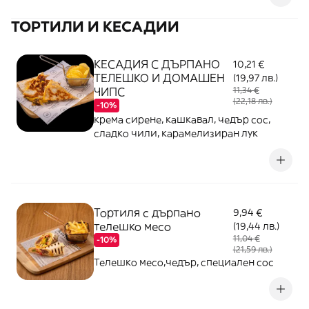
ТОРТИЛИ И КЕСАДИИ
КЕСАДИЯ С ДЪРПАНО
10,21 €
ТЕЛЕШКО И ДОМАШЕН
(19,97 лв.)
ЧИПС
11,34 €
(22,18 лв.)
-10%
крема сирене, кашкавал, чедър сос,
сладко чили, карамелизиран лук
Тортиля с дърпано
9,94 €
телешко месо
(19,44 лв.)
11,04 €
-10%
(21,59 лв.)
Телешко месо,чедър, специален сос