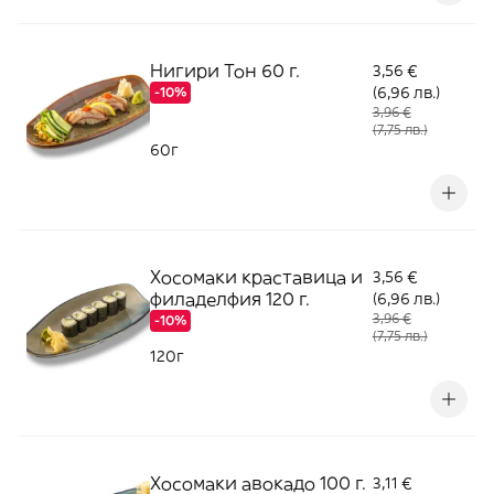
Нигири Тон 60 г.
3,56 €
(6,96 лв.)
-10%
3,96 €
(7,75 лв.)
60г
Хосомаки краставица и
3,56 €
филаделфия 120 г.
(6,96 лв.)
3,96 €
-10%
(7,75 лв.)
120г
Хосомаки авокадо 100 г.
3,11 €