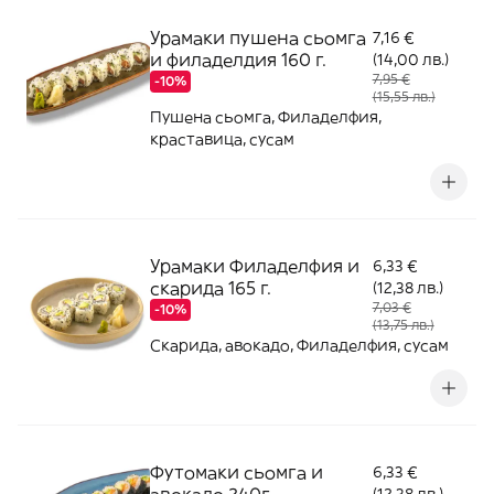
Урамаки пушена сьомга
7,16 €
и филаделдия 160 г.
(14,00 лв.)
7,95 €
-10%
(15,55 лв.)
Пушена сьомга, Филаделфия,
краставица, сусам
Урамаки Филаделфия и
6,33 €
скарида 165 г.
(12,38 лв.)
7,03 €
-10%
(13,75 лв.)
Скарида, авокадо, Филаделфия, сусам
Футомаки сьомга и
6,33 €