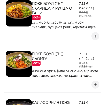
ПОКЕ БОУЛ СЪС
7,22 €
СКАРИДА И РУЛЦА ОТ
(14,12 лв.)
РАЦИ
8,02 €
(15,69 лв.)
-10%
суши ориз,царевица, суши еби
скариди, рулца от раци, едамаме ядка,
царевица, сусам, унаги сос
ПОКЕ БОУЛ СЪС
7,22 €
СЬОМГА
(14,12 лв.)
8,02 €
-10%
(15,69 лв.)
японски ориз, филе от сьомга, едамаме
ядка, авокадо, уакаме, краставици,
унаги сос, сусам и свежи репички
КАЛИФОРНИЯ ПОКЕ
7,22 €