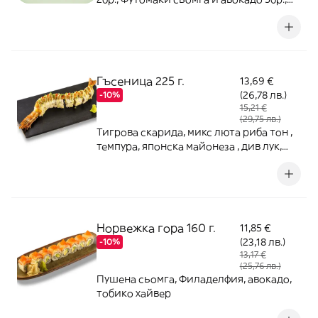
Пиле Кацо 4бр., Драгон Маки 4бр.,
Урамаки Филаделфия и скарида 4бр.
Гъсеница 225 г.
13,69 €
(26,78 лв.)
-10%
15,21 €
(29,75 лв.)
Тигрова скарида, микс люта риба тон ,
темпура, японска майонеза , див лук,
срирача сос
Норвежка гора 160 г.
11,85 €
(23,18 лв.)
-10%
13,17 €
(25,76 лв.)
Пушена сьомга, Филаделфия, авокадо,
тобико хайвер