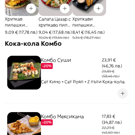
Хрупкав
Салата Цезар с
Хрупкави
пилешки
хрупкаво пиле
пилешки
бургер (450г)
(300г)
бонфиленца
9,09 € (17,78 лв.)
9,04 € (17,68 лв.)
8,41 € (16,45 лв.)
(350г)
10,04 € (19,64 лв.)
9,34 € (18,27 лв.)
Кока-кола Комбо
Комбо Суши
23,91 €
(46,76 лв.)
-20%
29,89 €
(58,46 лв.)
Сет Кино + Сет Роял + 2 пъти Кока-кола.
Комбо Мексикана
17,83 €
(34,87 лв.)
-20%
22,29 €
(43,60 лв.)