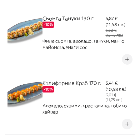
Сьомга Тануки 190 г.
5,87 €
(11,48 лв.)
-10%
6,52 €
(12,75 лв.)
Филе сьомга, авокадо, тануки, манго
майонеза, унаги сос
Калифорния Краб 170 г.
5,41 €
(10,58 лв.)
-10%
6,01 €
(11,75 лв.)
Авокадо, сурими, краставица, тобико
хайвер