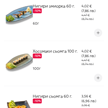
Нигири змиорка 60 г.
4,02 €
(7,86 лв.)
-10%
4,47 €
(8,74 лв.)
60г
Хосомаки сьомга 100 г.
4,02 €
(7,86 лв.)
-10%
4,47 €
(8,74 лв.)
100г
Нигири сьомга 60 г.
3,56 €
(6,96 лв.)
-10%
3,96 €