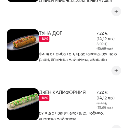
спайси майонеза, халапеньо чушки
ТУНА ДОГ
7,22 €
(14,12 лв.)
-10%
8,02 €
(15,69 лв.)
филе от риба тон, краставица, рулца от
раци, японска майонеза, авокадо
ДЗЕН КАЛИФОРНИЯ
7,22 €
(14,12 лв.)
-10%
8,02 €
(15,69 лв.)
рулца от раци, авокадо, тобико,
японска майонеза