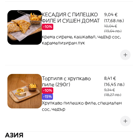
КЕСАДИЯ С ПИЛЕШКО
9,04 €
ФИЛЕ И СУШЕН ДОМАТ
(17,68 лв.)
10,04 €
-10%
(19,64 лв.)
крема сирене, кашкавал, чедър сос,
карамелизиран лук
Тортиля с хрупкаво
8,41 €
пиле (290г)
(16,45 лв.)
9,34 €
-10%
(18,27 лв.)
-15%
Хрупкаво пилешко филе, специален
сос, чедър
АЗИЯ