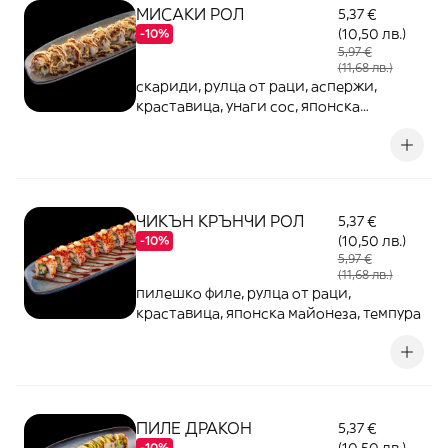
МИСАКИ РОЛ
5,37 €
(10,50 лв.)
-10%
5,97 €
(11,68 лв.)
скариди, рулца от раци, аспержи,
краставица, унаги сос, японска
майонеза, темпура
ЧИКЪН КРЪНЧИ РОЛ
5,37 €
(10,50 лв.)
-10%
5,97 €
(11,68 лв.)
пилешко филе, рулца от раци,
краставица, японска майонеза, темпура
ПИЛЕ ДРАКОН
5,37 €
-10%