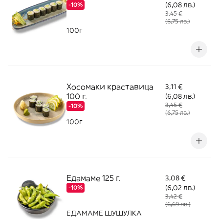
(6,08 лв.)
-10%
3,45 €
(6,75 лв.)
100г
Хосомаки краставица
3,11 €
100 г.
(6,08 лв.)
3,45 €
-10%
(6,75 лв.)
100г
Едамаме 125 г.
3,08 €
(6,02 лв.)
-10%
3,42 €
(6,69 лв.)
ЕДАМАМЕ ШУШУЛКА