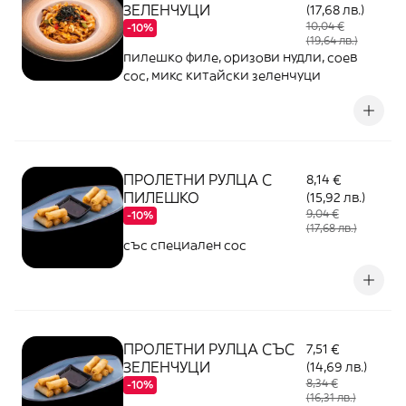
ЗЕЛЕНЧУЦИ
(17,68 лв.)
10,04 €
-10%
(19,64 лв.)
пилешко филе, оризови нудли, соев
сос, микс китайски зеленчуци
ПРОЛЕТНИ РУЛЦА С
8,14 €
ПИЛЕШКО
(15,92 лв.)
9,04 €
-10%
(17,68 лв.)
със специален сос
ПРОЛЕТНИ РУЛЦА СЪС
7,51 €
ЗЕЛЕНЧУЦИ
(14,69 лв.)
8,34 €
-10%
(16,31 лв.)