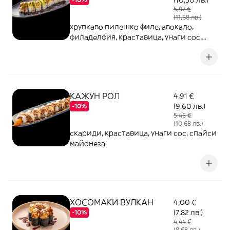
(10,50 лв.)
5,97 €
(11,68 лв.)
хрупкаво пилешко филе, авокадо,
филаделфия, краставица, унаги сос,
сусам
КАЖУН РОЛ
4,91 €
(9,60 лв.)
-10%
5,46 €
(10,68 лв.)
скариди, краставица, унаги сос, спайси
майонеза
ХОСОМАКИ ВУЛКАН
4,00 €
(7,82 лв.)
-10%
4,44 €
(8,68 лв.)