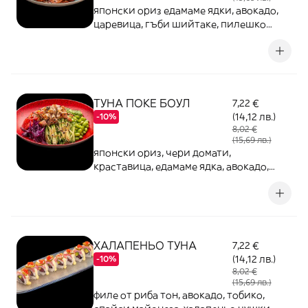
японски ориз едамаме ядки, авокадо,
царевица, гъби шийтаке, пилешко
филе в терияки сос
ТУНА ПОКЕ БОУЛ
7,22 €
(14,12 лв.)
-10%
8,02 €
(15,69 лв.)
японски ориз, чери домати,
краставица, едамаме ядка, авокадо,
червено зеле
ХАЛАПЕНЬО ТУНА
7,22 €
(14,12 лв.)
-10%
8,02 €
(15,69 лв.)
филе от риба тон, авокадо, тобико,