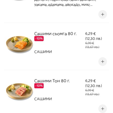
уакаме, едамаме, авокадо, микс
краставици с моркови, специален
дресинг
Сашими сьомга 80 г.
6,29 €
(12,30 лв.)
-10%
6,99 €
(13,67 лв.)
САШИМИ
Сашими Тон 80 г.
6,29 €
(12,30 лв.)
-10%
6,99 €
(13,67 лв.)
САШИМИ