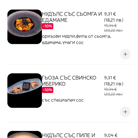
НУДЪЛС СЪС СЬОМГА И
9,31 €
ЕДАМАМЕ
(18,21 лв.)
10,34 €
-10%
(20,22 лв.)
оризови нудли,филе от сьомга,
едамаме, унаги сос
ГЬОЗА СЪС СВИНСКО
9,31 €
ИБЕРИКО
(18,21 лв.)
10,34 €
-10%
(20,22 лв.)
със специален сос
НУДЪЛС СЪС ПИЛЕ И
9,04 €