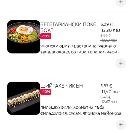
ВЕГЕТАРИАНСКИ ПОКЕ
6,29 €
БОУЛ
(12,30 лв.)
6,99 €
-10%
(13,67 лв.)
японски ориз, краставица, червено
зеле, авокадо, сотиран спанак, чери
домати, суса, и унаги сос
ШИЙТАКЕ ЧИКЪН
5,83 €
(11,40 лв.)
-10%
6,48 €
(12,67 лв.)
пилешко филе, ароматна гъба,
филаделфия, сусам, японска майонеза