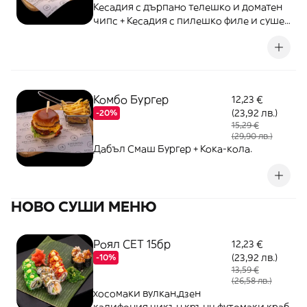
Кесадия с дърпано телешко и доматен
чипс + Кесадия с пилешко филе и сушен
домат + 2 пъти Кока-кола.
Комбо Бургер
12,23 €
(23,92 лв.)
-20%
15,29 €
(29,90 лв.)
Дабъл Смаш Бургер + Кока-кола.
НОВО СУШИ МЕНЮ
Роял СЕТ 15бр
12,23 €
(23,92 лв.)
-10%
13,59 €
(26,58 лв.)
хосомаки вулкан,дзен