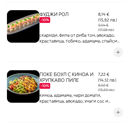
ФУДЖИ РОЛ
8,14 €
(15,92 лв.)
-10%
9,04 €
(17,68 лв.)
скариди, филе от риба тон, авокадо,
краставица, тобико, едамаме, спайси
майонеза
ПОКЕ БОУЛ С КИНОА И
7,22 €
ХРУПКАВО ПИЛЕ
(14,12 лв.)
8,02 €
-10%
(15,69 лв.)
киноа, едамаме, чери домати,
краставица, авокадо, унаги сос и
японска майонеза