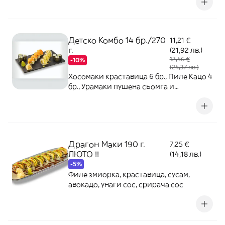
Детско Комбо 14 бр./270
11,21 €
г.
(21,92 лв.)
12,46 €
-10%
(24,37 лв.)
Хосомаки краставица 6 бр., Пиле Кацо 4
бр., Урамаки пушена сьомга и
Филаделфия 4 бр.
Драгон Маки 190 г.
7,25 €
ЛЮТО !!
(14,18 лв.)
-5%
Филе змиорка, краставица, сусам,
авокадо, унаги сос, срирача сос