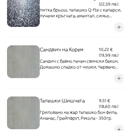
(22,39 лв.)
питка брьош, телешко Q-fte с каперси,
лучени кръгчета, ементал, синьо
сирене, чипс от хамон, боровинков сос,
гарнирано с чипс
Сандвич на Корем
10,22 €
(19,99 лв.)
Сандич с бавно печен свински бекон,
Домашно следко от чушки, Червено
зеле, Майонеза, Гарниран с японска
салата от манго, Червена Чушка,
Краставица и Червено зеле 400гр.
Телешки Шишчета
9,51 €
(18,60 лв.)
Гриловано на жар телешко бон филе,
Ананас, Грейпфрут, Рукола - 350гр.