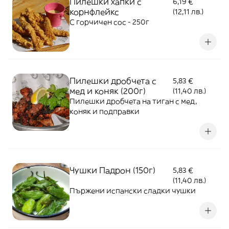
Пилешки хапки с
6,19 €
корнфлейкс
(12,11 лв.)
С горчичен сос - 250г
Пилешки дробчета с
5,83 €
мед и коняк (200г)
(11,40 лв.)
Пилешки дробчета на тиган с мед,
коняк и подправки
Чушки Падрон (150г)
5,83 €
(11,40 лв.)
Пържени испански сладки чушки