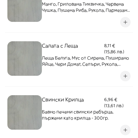
Манго, Грилована Тиквичка, Червена
Чушка, Пушена Риба, Рукола, Пармезан,
Лимонен Дресинг - 350гр.
Салата с Леща
8,11 €
(15,86 лв.)
Леща Белуга, Мус от Сирена, Пуширано
Яйце, Чери Домат, Селъри, Рукола,
Черен Сусам, Чипс от Лаваш - 350гр.
Свински Крилца
6,96 €
(13,61 лв.)
Бавно печени свински ребърца,
пържени като крилца - 300гр.