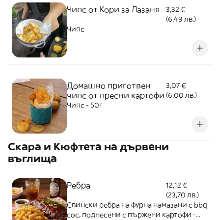
Чипс от Кори за Лазаня
3,32 €
(6,49 лв.)
Чипс
Домашно приготвен
3,07 €
чипс от пресни картофи
(6,00 лв.)
Чипс - 50г
Скара и Кюфтета на дървени
въглища
Ребра
12,12 €
(23,70 лв.)
Свински ребра на фурна намазани с bbq
сос, поднесени с пържени картофи -