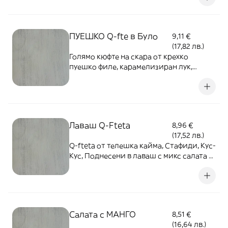
ПУЕШКО Q-fte в Було
9,11 €
(17,82 лв.)
Голямо кюфте на скара от крехко
пуешко филе, карамелизиран лук,
бекон, ементал, завито в свинско було,
поднесени с цитрусови шишчета -
400гр.
Лаваш Q-Fteta
8,96 €
(17,52 лв.)
Q-fteta от телешка кайма, Стафиди, Кус-
Кус, Поднесени в лаваш с микс салата -
400гр.
Салата с МАНГО
8,51 €
(16,64 лв.)