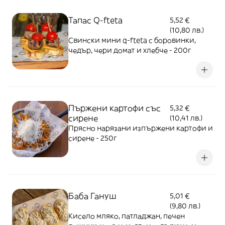
Тапас Q-fteta
5,52 €
(10,80 лв.)
Свински мини q-fteta с боровинки,
чедър, чери домат и хлебче - 200г
Пържени картофи със
5,32 €
сирене
(10,41 лв.)
Прясно нарязани изпържени картофи и
сирене - 250г
Баба Гануш
5,01 €
(9,80 лв.)
Kисело мляко, патладжан, печен