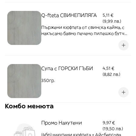
Q-fteta СВИНЕПИЛЯГА
5,11 €
(9,99 лв.)
Пържени кюфтета от свинска кайма, с
накъсано бавно печено пилешко бутче,
топено сирене, поднесено с маринован
лук и домашно сладко от чушки -
300гр.
Супа с ГОРСКИ ГЪБИ
4,51 €
(8,82 лв.)
350гр.
Комбо менюта
Промо Нахутени
9,97 €
(19,50 лв.)
(4бр) нахутени кюфтета + Айсбергова