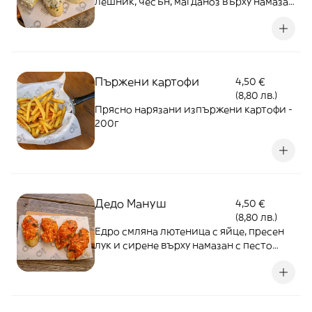
лешник, чесън, магданоз върху намазан
с песто печен хляб - 150г
Пържени картофи
4,50 €
(8,80 лв.)
Прясно нарязани изпържени картофи -
200г
Дедо Мануш
4,50 €
(8,80 лв.)
Едро смляна лютеница с яйце, пресен
лук и сирене върху намазан с песто
печен хляб - 150г