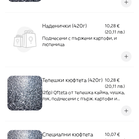
Наденички (420г)
10,28 €
(20,11 лв.)
Поднесени с пържени картофи, и
лютеница
Телешки кюфтета (420г)
10,28 €
(20,11 лв.)
(2бр) Qfteta от телешка кайма, чушка,
лук, поднесени с пърж. картофи и
лютеница
Специални кюфтета
10,07 €