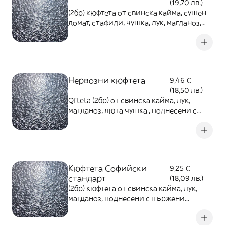
(19,70 лв.)
(2бр) кюфтета от свинска кайма, сушен
домат, стафиди, чушка, лук, магданоз,
поднесени с пържени картофки и
лютеница - 420г
Нервозни кюфтета
9,46 €
(18,50 лв.)
Qfteta (2бр) от свинска кайма, лук,
магданоз, люта чушка , поднесени с
пърж. картофи и лютеница - 420г
Кюфтета Софийски
9,25 €
стандарт
(18,09 лв.)
(2бр) кюфтета от свинска кайма, лук,
магданоз, поднесени с пържени
картофки и лютеница - 420г