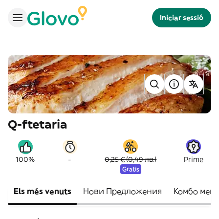
Iniciar sessió
Q-ftetaria
-
100%
0,25 € (0,49 лв.)
Prime
Gratis
Els més venuts
Нови Предложения
Комбо мен