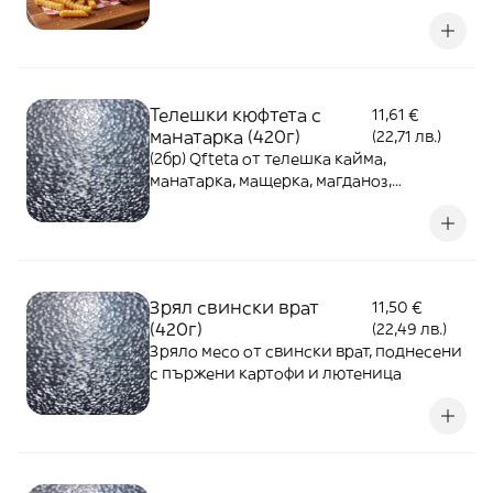
420г
Телешки кюфтета с
11,61 €
манатарка (420г)
(22,71 лв.)
(2бр) Qfteta от телешка кайма,
манатарка, мащерка, магданоз,
поднесени с пърж. картофи и лютеница
Зрял свински врат
11,50 €
(420г)
(22,49 лв.)
Зряло месо от свински врат, поднесени
с пържени картофи и лютеница