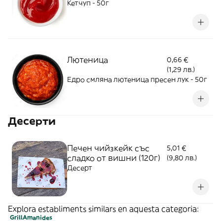
Кетчуп - 50г
Лютеница
0,66 €
(1,29 лв.)
Едро смляна лютеница пресен лук - 50г
Десерти
Печен чийзкейк със
5,01 €
сладко от вишни (120г)
(9,80 лв.)
Десерт
Explora establiments similars en aquesta categoria:
Grill
Amanides