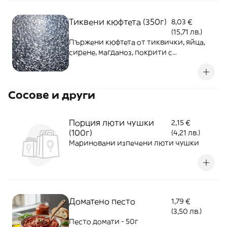
Тиквени кюфтета (350г)
8,03 €
(15,71 лв.)
Пържени кюфтета от тиквички, яйца,
сирене, магданоз, покрити с
корнфлейкс, поднесени с микс салати и
сос
Сосове и други
Порция люти чушки
2,15 €
(100г)
(4,21 лв.)
Мариновани изпечени люти чушки
Доматено песто
1,79 €
(3,50 лв.)
Песто домати - 50г