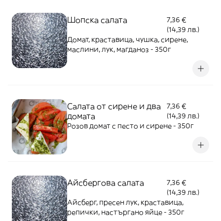
Шопска салата
7,36 €
(14,39 лв.)
Домат, краставица, чушка, сирене,
маслини, лук, магданоз - 350г
Салата от сирене и два
7,36 €
домата
(14,39 лв.)
Розов домат с песто и сирене - 350г
Айсбергова салата
7,36 €
(14,39 лв.)
Айсберг, пресен лук, краставица,
репички, настъргано яйце - 350г