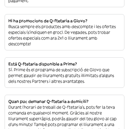
pagament.
Hi ha promocions de Q-ftetaria a Glovo?
Busca sempre els productes amb descompte i les ofertes
especials (s’indiquen en groc). De vegades, pots trobar
ofertes especials com ara 2x1 o lliurament amb
descompte!
Està Q-ftetaria disponible a Prime?
Sí. Prime és el programa de subscripció de Glovo que
permet gaudir de lliuraments gratuïts il·limitats d’alguns
dels nostres Partners i altres avantatges.
Quan puc demanar Q-ftetaria a domicili?
Durant l’horari de treball de Q-ftetaria’s, pots fer la teva
comanda en qualsevol moment. Gràcies al nostre
lliurament superràpid, podràs gaudir del teu glovo al cap
d’uns minuts! També pots programar el lliurament a una