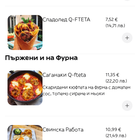
Сладолед Q-FTETA
7,52 €
(14,71 лв.)
Пържени и на Фурна
Саганаки Q-fteta
11,35 €
(22,20 лв.)
Скаридени кюфтета на фурна с доматен
сос, топено сирене и ньоки
Свинска Работа
10,99 €
(21,49 лв.)