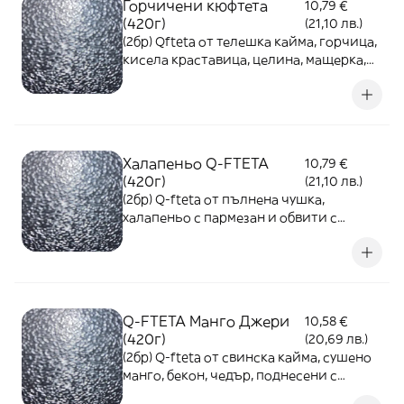
Горчичени кюфтета
10,79 €
(420г)
(21,10 лв.)
(2бр) Qfteta от телешка кайма, горчица,
кисела краставица, целина, мащерка,
копър, магданоз, поднесени с пържени
картофи и лютеница
Халапеньо Q-FTETA
10,79 €
(420г)
(21,10 лв.)
(2бр) Q-fteta от пълнена чушка,
халапеньо с пармезан и обвити с
овкусена свинска кайма със селъри и
сушен домат, поднесени с пържени
картофи и лютеница
Q-FTETA Mанго Джери
10,58 €
(420г)
(20,69 лв.)
(2бр) Q-fteta от свинска кайма, сушено
манго, бекон, чедър, поднесени с
пържени картофи и лютеница