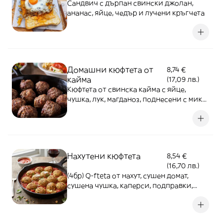
Сандвич с дърпан свински джолан,
ананас, яйце, чедър и лучени кръгчета
Домашни кюфтета от
8,74 €
кайма
(17,09 лв.)
Кюфтета от свинска кайма с яйце,
чушка, лук, магданоз, поднесени с микс
салати и сос - 350г
Нахутени кюфтета
8,54 €
(16,70 лв.)
(4бр) Q-fteta от нахут, сушен домат,
сушена чушка, каперси, подправки,
поднесени с микс салати и сос - 350г