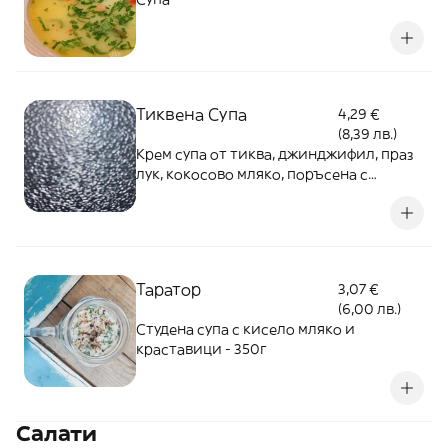
Тиквена Супа
4,29 €
(8,39 лв.)
Крем супа от тиква, джинджифил, праз
лук, кокосово мляко, поръсена с
филиран бадем и чипс от босилек. 350г
Таратор
3,07 €
(6,00 лв.)
Студена супа с кисело мляко и
краставици - 350г
Салати