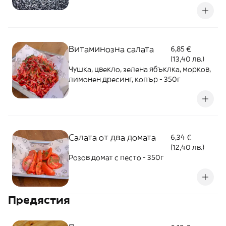
Витаминозна салата
6,85 €
(13,40 лв.)
Чушка, цвекло, зелена ябъклка, морков,
лимонен дресинг, копър - 350г
Салата от два домата
6,34 €
(12,40 лв.)
Розов домат с песто - 350г
Предястия