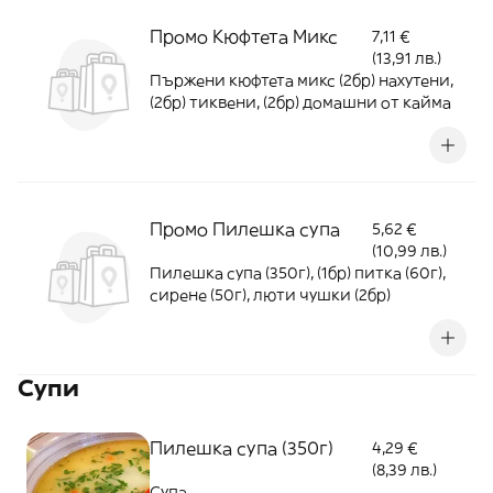
Промо Кюфтета Микс
7,11 €
(13,91 лв.)
Пържени кюфтета микс (2бр) нахутени,
(2бр) тиквени, (2бр) домашни от кайма
Промо Пилешка супа
5,62 €
(10,99 лв.)
Пилешка супа (350г), (1бр) питка (60г),
сирене (50г), люти чушки (2бр)
Супи
Пилешка супа (350г)
4,29 €
(8,39 лв.)
Супа