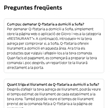
Preguntes freqüents
Com puc demanar Q-ftetaria a domicili a Sofia?
Per demanar Q-ftetaria a domicili a Sofia, simplement
obre la pàgina web o aplicació de Glovo i ves a la categoria
«RESTAURANT”». A continuació, introdueix-hi la teva
adreça per comprovar si, a Sofia, Q-ftetaria ofereix
lliurament a domicili en aquesta àrea. Ara tria els
productes que vulguis i afegeix-los a la teva comanda.
Quan facis el pagament, es començarà a preparar la teva
comanda i, poc després, un repartidor te la lliurarà
directament a la porta.
Quant triga el lliurament de Q-ftetaria a domicili a Sofia?
Després d’afegir la teva adreça de lliurament, podràs veure
el temps estimat de lliurament de cada establiment a la
teva zona. També podràs veure el temps de lliurament
previst de la comanda feta a Q-ftetaria a la pàgina de