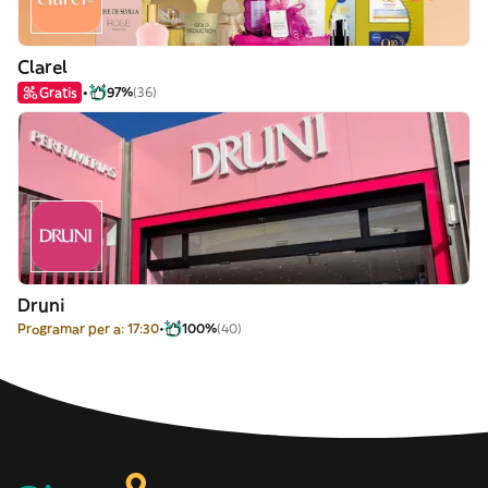
Clarel
Gratis
97%
(36)
Druni
Programar per a: 17:30
100%
(40)