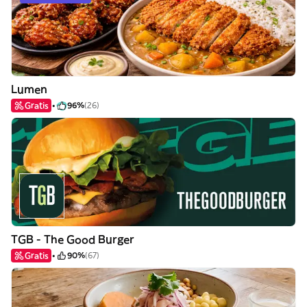
Lumen
Gratis
96%
(26)
TGB - The Good Burger
Gratis
90%
(67)