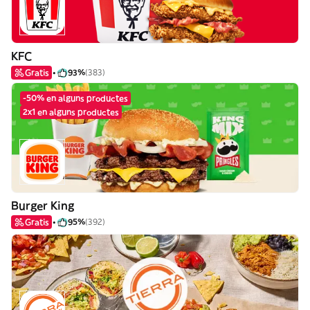
KFC
Gratis
93%
(383)
-50% en alguns productes
2x1 en alguns productes
Burger King
Gratis
95%
(392)