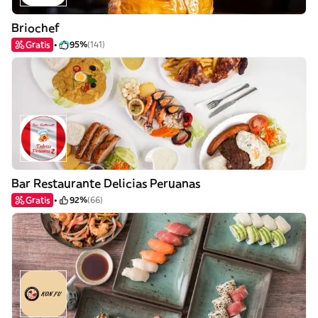
Briochef
Gratis
95%
(141)
Bar Restaurante Delicias Peruanas
Gratis
92%
(66)