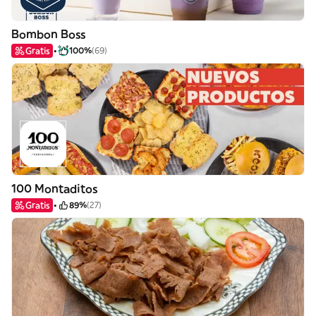
Bombon Boss
Gratis
100%
(69)
100 Montaditos
Gratis
89%
(27)