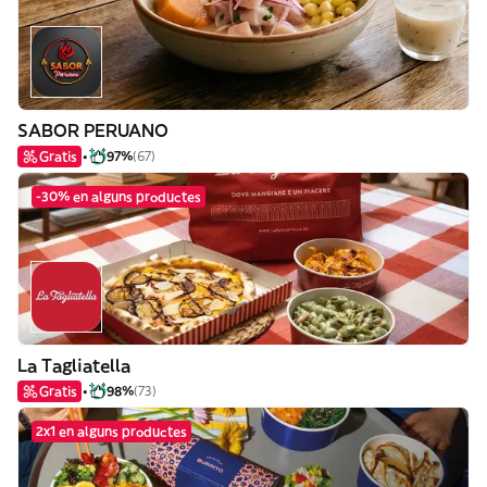
SABOR PERUANO
Gratis
97%
(67)
-30% en alguns productes
La Tagliatella
Gratis
98%
(73)
2x1 en alguns productes