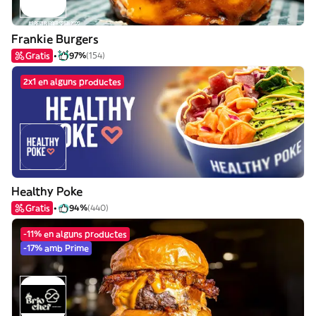
Frankie Burgers
Gratis
97%
(154)
2x1 en alguns productes
Healthy Poke
Gratis
94%
(440)
-11% en alguns productes
-17% amb Prime