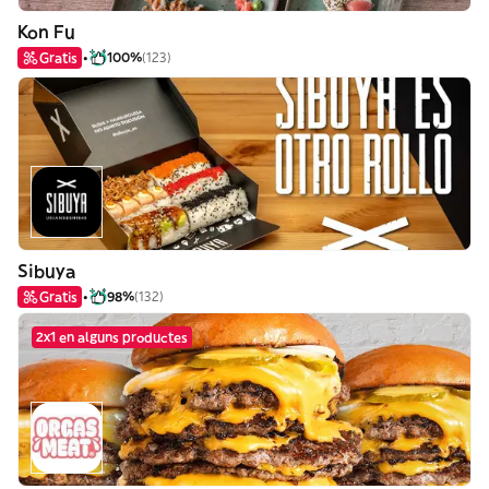
Kon Fu
Gratis
100%
(123)
Sibuya
Gratis
98%
(132)
2x1 en alguns productes