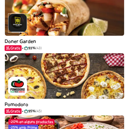
Doner Garden
Gratis
93%
(43)
Pomodoro
Gratis
95%
(45)
-20% en alguns productes
-25% amb Prime