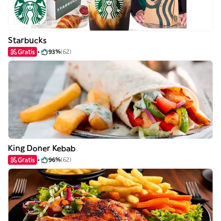
Starbucks
Gratis
93%
(62)
King Doner Kebab
Gratis
96%
(62)