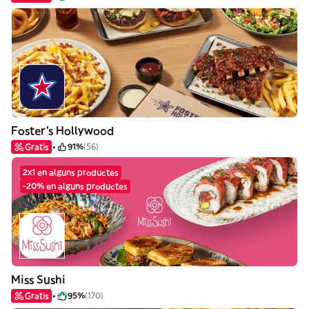
Foster's Hollywood
Gratis
91%
(56)
2x1 en alguns productes
-20% en alguns productes
Miss Sushi
Gratis
95%
(170)