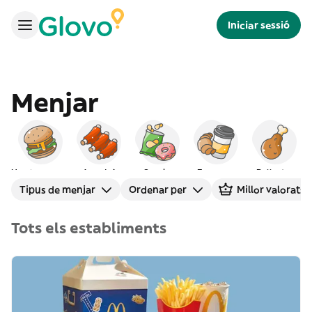
Iniciar sessió
Menjar
Hamburgueses
Americà
Snacks
Esmorzar
Pollastre
Tipus de menjar
Ordenar per
Millor valorats
Tots els establiments