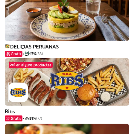
DELICIAS PERUANAS
Gratis
97%
(33)
2x1 en alguns productes
Ribs
Gratis
91%
(77)