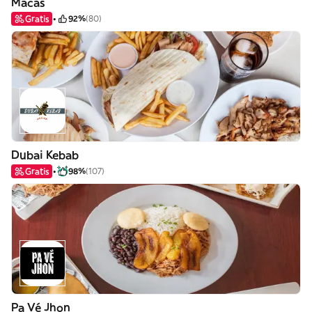
Macas
Gratis
92%
(80)
Dubai Kebab
Gratis
98%
(107)
Pa Vé Jhon