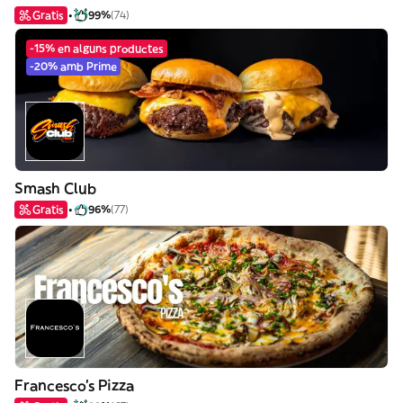
Gratis
99%
(74)
-15% en alguns productes
-20% amb Prime
Smash Club
Gratis
96%
(77)
Francesco's Pizza