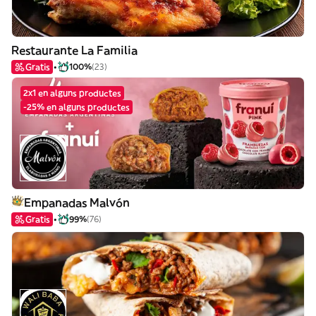
Restaurante La Familia
Gratis
100%
(23)
2x1 en alguns productes
-25% en alguns productes
Empanadas Malvón
Gratis
99%
(76)