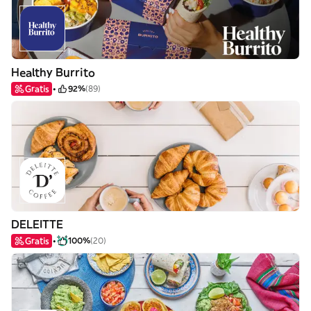
Healthy Burrito
Gratis
92%
(89)
DELEITTE
Gratis
100%
(20)