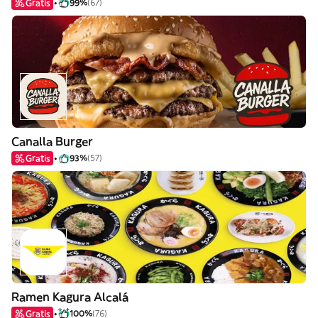
Gratis
99%
(67)
Canalla Burger
Gratis
93%
(57)
Ramen Kagura Alcalá
Gratis
100%
(76)