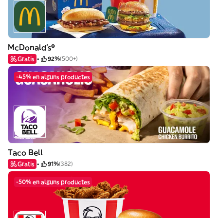
McDonald's®
Gratis
92%
(500+)
-45% en alguns productes
Taco Bell
Gratis
91%
(382)
-50% en alguns productes