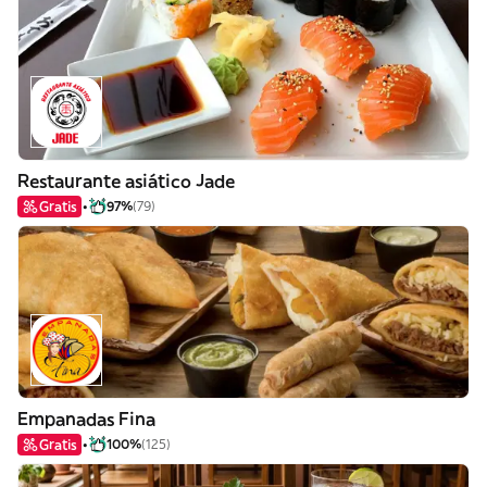
Restaurante asiático Jade
Gratis
97%
(79)
Empanadas Fina
Gratis
100%
(125)