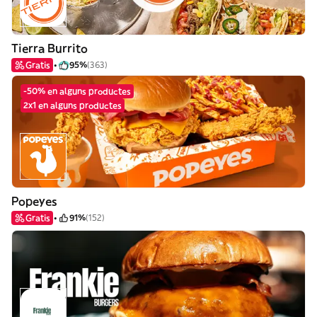
Tierra Burrito
Gratis
95%
(363)
-50% en alguns productes
2x1 en alguns productes
Popeyes
Gratis
91%
(152)