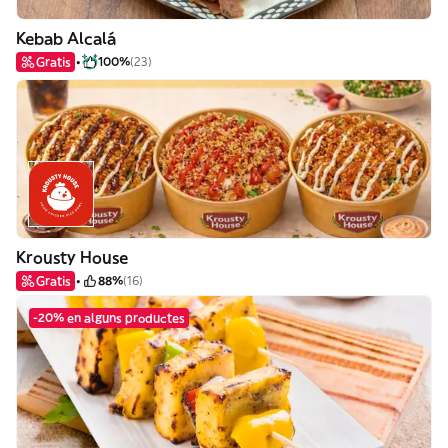
Kebab Alcalá
Gratis
100%
(23)
Krousty House
Gratis
88%
(16)
-20% en alguns productes