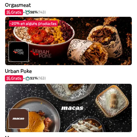
Orgasmeat
Gratis
98%
(143)
-20% en alguns productes
Urban Poke
Gratis
93%
(163)