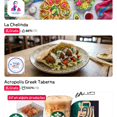
La Chelinda
Gratis
88%
(15)
Acropolis Greek Taberna
Gratis
100%
(19)
2x1 en alguns productes