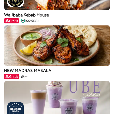
Walibaba Kebab House
Gratis
100%
(33)
NEW MADRAS MASALA
Gratis
--