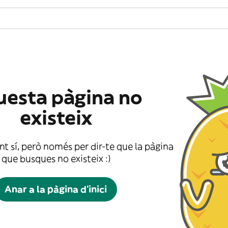
esta pàgina no
existeix
t sí, però només per dir-te que la pàgina
que busques no existeix :)
Anar a la pàgina d'inici