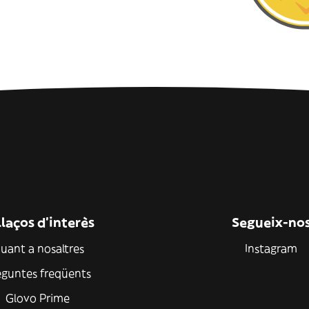
laços d'interès
Segueix-no
uant a nosaltres
Instagram
eguntes freqüents
Glovo Prime