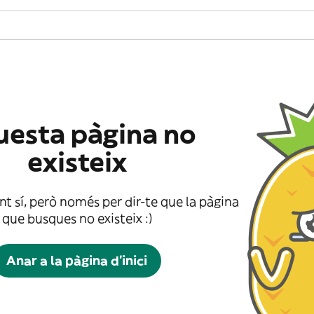
esta pàgina no
existeix
t sí, però només per dir-te que la pàgina
que busques no existeix :)
Anar a la pàgina d'inici