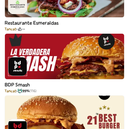
Restaurante Esmeraldas
Tancat
--
BDP Smash
Tancat
99%
(116)