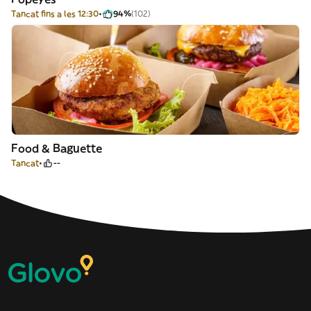
Tancat fins a les 12:30
94%
(102)
Food & Baguette
Tancat
--