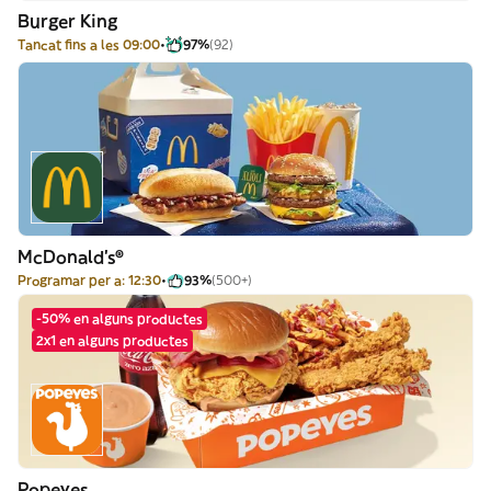
Burger King
Tancat fins a les 09:00
97%
(92)
McDonald's®
Programar per a: 12:30
93%
(500+)
-50% en alguns productes
2x1 en alguns productes
Popeyes