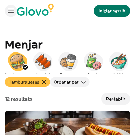
Iniciar sessió
Menjar
Hamburgueses
Americà
Esmorzar
Snacks
Asiàtic
Hamburgueses
Ordenar per
12 resultats
Restablir