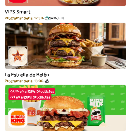
VIPS Smart
Programar per a: 12:30
94%
(161)
La Estrella de Belén
Programar per a: 13:00
--
-50% en alguns productes
2x1 en alguns productes