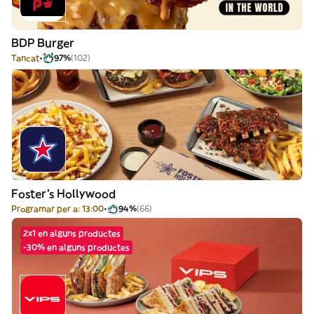
BDP Burger
Tancat
97%
(102)
Foster's Hollywood
Programar per a: 13:00
94%
(66)
2x1 en alguns productes
-30% en alguns productes