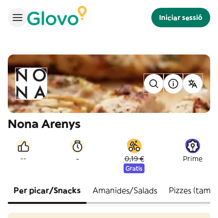
Iniciar sessió
Nona Arenys
-
--
0,19 €
Prime
Gratis
Per picar/Snacks
Amanides/Salads
Pizzes (tama