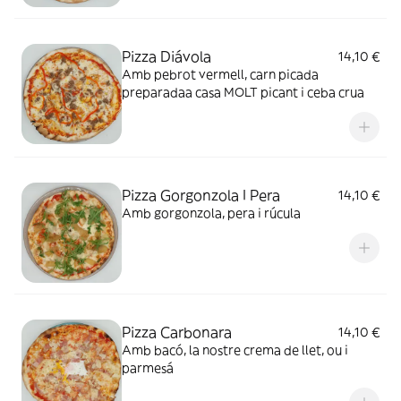
Pizza Diávola
14,10 €
Amb pebrot vermell, carn picada
preparadaa casa MOLT picant i ceba crua
Pizza Gorgonzola I Pera
14,10 €
Amb gorgonzola, pera i rúcula
Pizza Carbonara
14,10 €
Amb bacó, la nostre crema de llet, ou i
parmesá