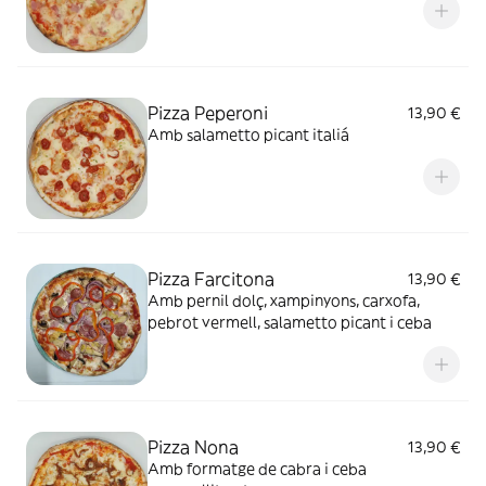
Pizza Peperoni
13,90 €
Amb salametto picant italiá
Pizza Farcitona
13,90 €
Amb pernil dolç, xampinyons, carxofa,
pebrot vermell, salametto picant i ceba
Pizza Nona
13,90 €
Amb formatge de cabra i ceba