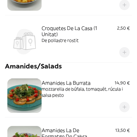
Croquetes De La Casa (1
2,50 €
Unitat)
De pollastre rostit
Amanides/Salads
Amanides La Burrata
14,90 €
mozzarella de búfala, tomaquét, rúcula i
salsa pesto
Amanides La De
13,50 €
Formatge De Cabra