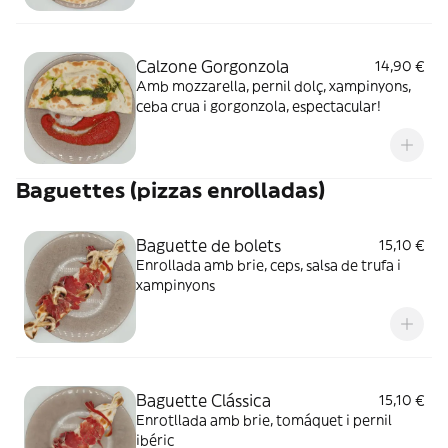
Calzone Gorgonzola
14,90 €
Amb mozzarella, pernil dolç, xampinyons,
ceba crua i gorgonzola, espectacular!
Baguettes (pizzas enrolladas)
Baguette de bolets
15,10 €
Enrollada amb brie, ceps, salsa de trufa i
xampinyons
Baguette Clássica
15,10 €
Enrotllada amb brie, tomáquet i pernil
ibéric