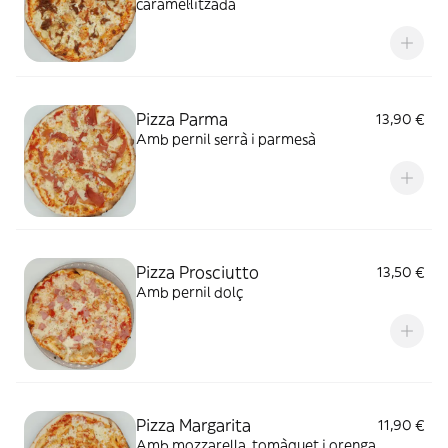
caramel.litzada
Pizza Parma
13,90 €
Amb pernil serrà i parmesà
Pizza Prosciutto
13,50 €
Amb pernil dolç
Pizza Margarita
11,90 €
Amb mozzarella, tomàquet i orenga