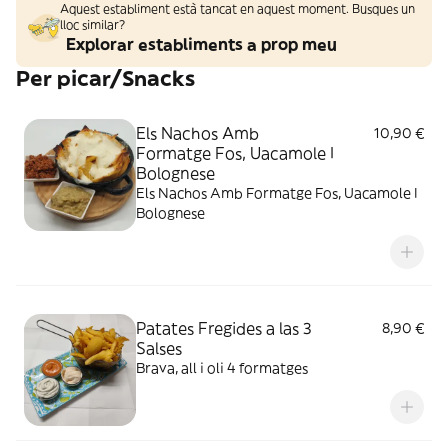
Aquest establiment està tancat en aquest moment. Busques un
lloc similar?
Explorar establiments a prop meu
Per picar/Snacks
Els Nachos Amb
10,90 €
Formatge Fos, Uacamole I
Bolognese
Els Nachos Amb Formatge Fos, Uacamole I
Bolognese
Patates Fregides a las 3
8,90 €
Salses
Brava, all i oli 4 formatges