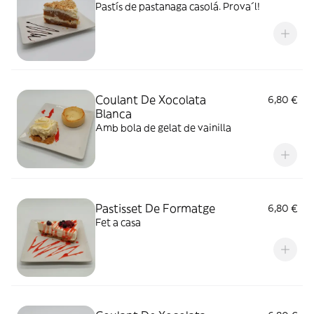
Pastís de pastanaga casolá. Prova´l!
Coulant De Xocolata
6,80 €
Blanca
Amb bola de gelat de vainilla
Pastisset De Formatge
6,80 €
Fet a casa