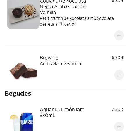
Coulant De Xocolata
6,80 €
Negra Amb Gelat De
Vainilla
Petit muffin de xocolata amb xocolata
desfeta a I´interior
Brownie
6,50 €
Amb gelat de vainilla
Begudes
Aquarius Limón lata
2,50 €
330ml.