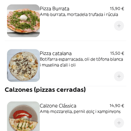
Pizza Burrata
15,90 €
Amb burrata, mortadela trufada i rúcula
Pizza catalana
15,50 €
Botifarra esparracada, oli de tòfona blanca
i muselina d'all i oli
Calzones (pizzas cerradas)
Calzone Clássica
14,90 €
Amb mozzarella, pernil dolç i xampinyons