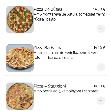
Pizza De Búfala
14,50 €
Amb mozzarella de búfula, tomáquet xerry,
rúcula i pesto
Pizza Barbacoa
14,10 €
Amb ceba, carn de vedella, pebrot verd i
salsa barbacoa casolana
Pizza 4 Staggioni
14,10 €
Amb pernil dolç, xampinyons i carxofes