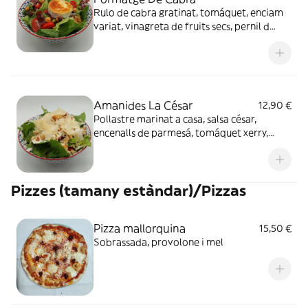
Rulo de cabra gratinat, tomáquet, enciam
variat, vinagreta de fruits secs, pernil d
´ánec i maduixetes
Amanides La César
12,90 €
Pollastre marinat a casa, salsa césar,
encenalls de parmesá, tomáquet xerry,
crostonets de pa i enciam variat
Pizzes (tamany estàndar)/Pizzas
Pizza mallorquina
15,50 €
Sobrassada, provolone i mel