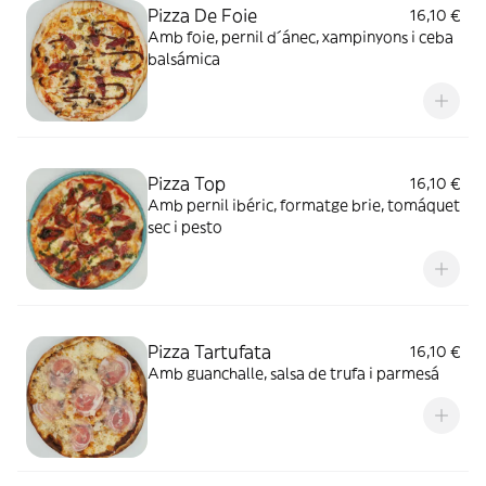
Pizza De Foie
16,10 €
Amb foie, pernil d´ánec, xampinyons i ceba
balsámica
Pizza Top
16,10 €
Amb pernil ibéric, formatge brie, tomáquet
sec i pesto
Pizza Tartufata
16,10 €
Amb guanchalle, salsa de trufa i parmesá