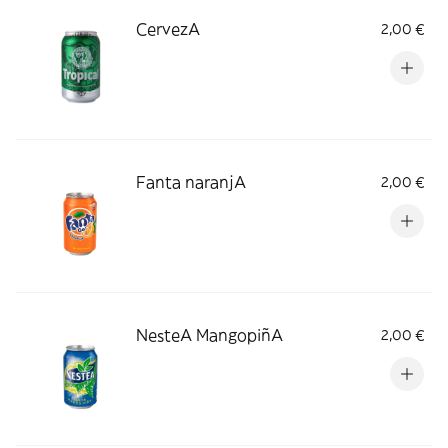
CervezA
2,00 €
Fanta naranjA
2,00 €
NesteA MangopiñA
2,00 €