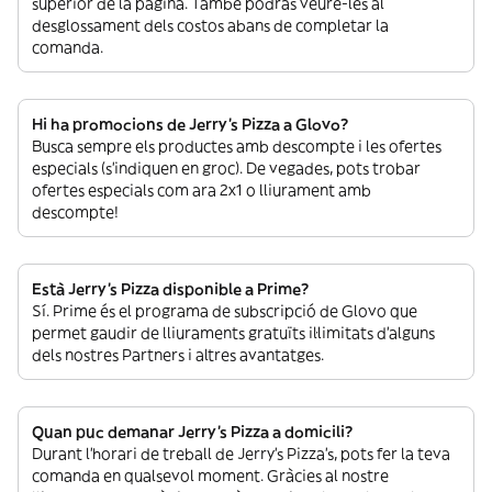
superior de la pàgina. També podràs veure-les al
desglossament dels costos abans de completar la
comanda.
Hi ha promocions de Jerry's Pizza a Glovo?
Busca sempre els productes amb descompte i les ofertes
especials (s’indiquen en groc). De vegades, pots trobar
ofertes especials com ara 2x1 o lliurament amb
descompte!
Està Jerry's Pizza disponible a Prime?
Sí. Prime és el programa de subscripció de Glovo que
permet gaudir de lliuraments gratuïts il·limitats d’alguns
dels nostres Partners i altres avantatges.
Quan puc demanar Jerry's Pizza a domicili?
Durant l’horari de treball de Jerry's Pizza’s, pots fer la teva
comanda en qualsevol moment. Gràcies al nostre