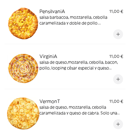
PensilvaniA
11,00 €
salsa barbacoa, mozzarella, cebolla
caramelizada y doble de pollo.
contratamos nuestro macerado del pollo
con el dulzor de la barbacoa y la cebolla.
No te la pierdas
VirginiA
11,00 €
salsa de queso,mozarella, cebolla, bacon,
pollo, looping césar especial y queso
parmesano. Suave pero descubrirás de
fondo como destaca el parmesano
VermonT
11,00 €
salsa de queso, mozzarella, cebolla
caramelizada y queso de cabra. Solo una
palabra: Espectacular