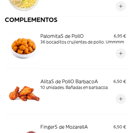
empaquetada al vacío para su mejor
conservación y elaboración
COMPLEMENTOS
PalomitaS de PollO
6,95 €
36 bocaditos crujientes de pollo. Ummmm
AlitaS de PollO BarbacoA
6,50 €
10 unidades. Bañadas en barbacoa
FingerS de MozarellA
6,50 €