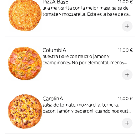
PizzA BasE
11,00 €
una margarita con la mejor masa, salsa de
tomate y mozzarella. Esta es la base de casi
todas nuestras pizzas
ColumbiA
11,00 €
nuestra base con mucho jamon y
champiñones. No por elemental, menos
fundamental... sobre todo si hay niños
CarolinA
11,00 €
salsa de tomate, mozzarella, ternera,
bacon, jamón y peperoni. cuando nos gusta
la carne y ésta es de primera, el resultado e
irresistible