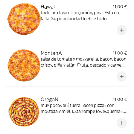
HawaI
11,00 €
todo un clásico con jamón, piña. Esta no
falla. Su popularidad lo dice todo
MontanA
11,00 €
salsa de tomate y mozzarella, bacon, bacon
crispy, piña y atún. Fruta, pescado y carne y
no te creerás cómo sabe de bien
OregoN
11,00 €
muy pocos ahí fuera hacen pizzas con
mostaza y miel. Esta rompe los esquemas.
queso, bacon, bacon crispy, pollo, ternera y
looping de barbacoa. Ufff