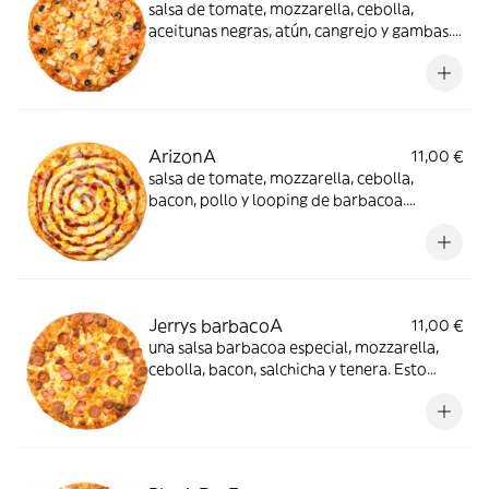
salsa de tomate, mozzarella, cebolla,
aceitunas negras, atún, cangrejo y gambas.
Así se hace una marina llena de contrastes
ArizonA
11,00 €
salsa de tomate, mozzarella, cebolla,
bacon, pollo y looping de barbacoa.
Cuando la suavidad se contrasta con una
barbacoa única
Jerrys barbacoA
11,00 €
una salsa barbacoa especial, mozzarella,
cebolla, bacon, salchicha y tenera. Esto
tiene mucho éxito