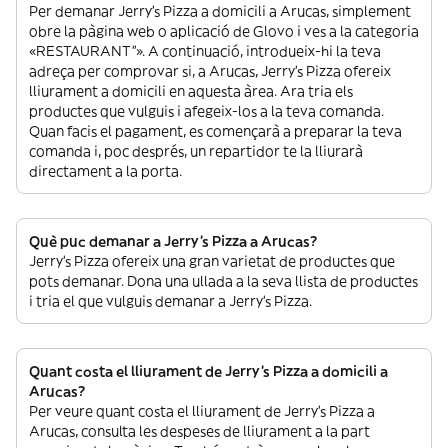
Per demanar Jerry's Pizza a domicili a Arucas, simplement
obre la pàgina web o aplicació de Glovo i ves a la categoria
«RESTAURANT”». A continuació, introdueix-hi la teva
adreça per comprovar si, a Arucas, Jerry's Pizza ofereix
lliurament a domicili en aquesta àrea. Ara tria els
productes que vulguis i afegeix-los a la teva comanda.
Quan facis el pagament, es començarà a preparar la teva
comanda i, poc després, un repartidor te la lliurarà
directament a la porta.
Què puc demanar a Jerry's Pizza a Arucas?
Jerry's Pizza ofereix una gran varietat de productes que
pots demanar. Dona una ullada a la seva llista de productes
i tria el que vulguis demanar a Jerry's Pizza.
Quant costa el lliurament de Jerry's Pizza a domicili a
Arucas?
Per veure quant costa el lliurament de Jerry's Pizza a
Arucas, consulta les despeses de lliurament a la part