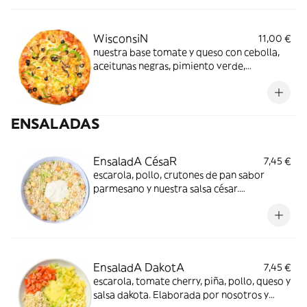
WisconsiN
11,00 €
nuestra base tomate y queso con cebolla,
aceitunas negras, pimiento verde,
champiñones. Una de verduras en toda
regla.
ENSALADAS
EnsaladA CésaR
7,45 €
escarola, pollo, crutones de pan sabor
parmesano y nuestra salsa césar.
Elaboramos nuestras ensaladas aparte de
todo lo demás y las cerramos al vacío.
EnsaladA DakotA
7,45 €
escarola, tomate cherry, piña, pollo, queso y
salsa dakota. Elaborada por nosotros y