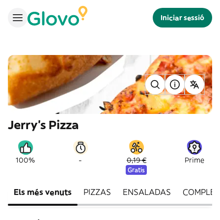
Iniciar sessió
Jerry's Pizza
-
100%
0,19 €
Prime
Gratis
Els més venuts
PIZZAS
ENSALADAS
COMPLE