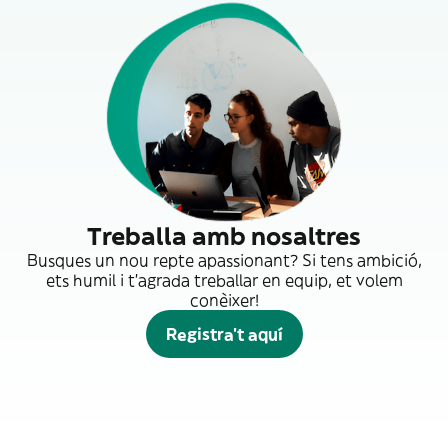
Treballa amb nosaltres
Busques un nou repte apassionant? Si tens ambició,
ets humil i t'agrada treballar en equip, et volem
conèixer!
Registra't aquí