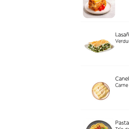
Lasañ
Verdur
Canel
Carne
Pasta