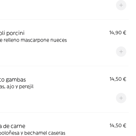
oli porcini
14,90 €
le relleno mascarpone nueces
to gambas
14,50 €
, ajo y perejil
a de carne
14,50 €
boloñesa y bechamel caseras