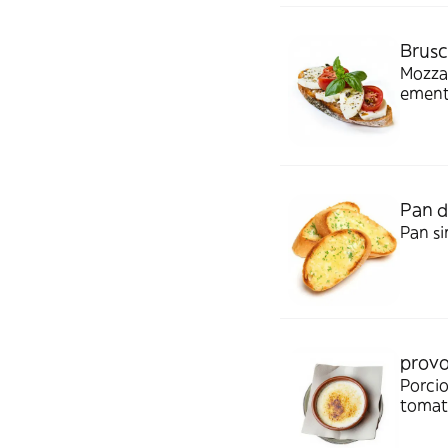
Brusc
Mozzar
ement
Pan d
Pan si
prov
Porcio
tomat