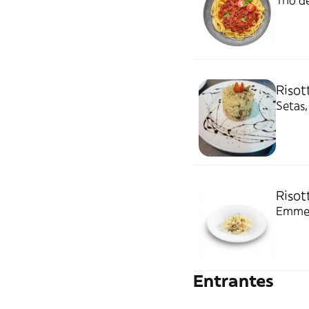
Trío d
Risot
Setas,
Risot
Emmen
Entrantes