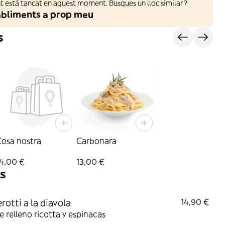
 està tancat en aquest moment. Busques un lloc similar?
abliments a prop meu
s
Cosa nostra
Carbonara
14,00 €
13,00 €
s
rotti a la diavola
14,90 €
e relleno ricotta y espinacas