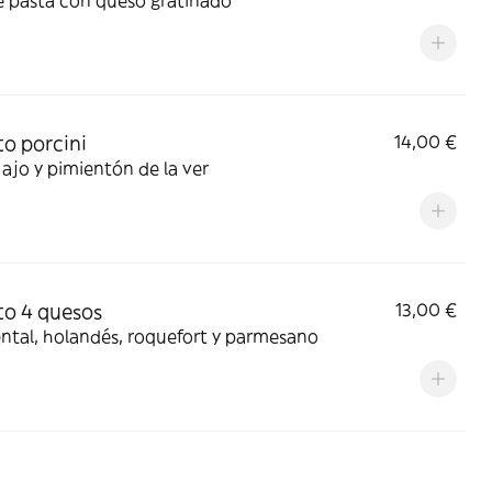
e pasta con queso gratinado
to porcini
14,00 €
 ajo y pimientón de la ver
to 4 quesos
13,00 €
tal, holandés, roquefort y parmesano