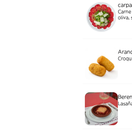
carpa
Carne
oliva,
Aranc
Croque
Beren
Lasañ