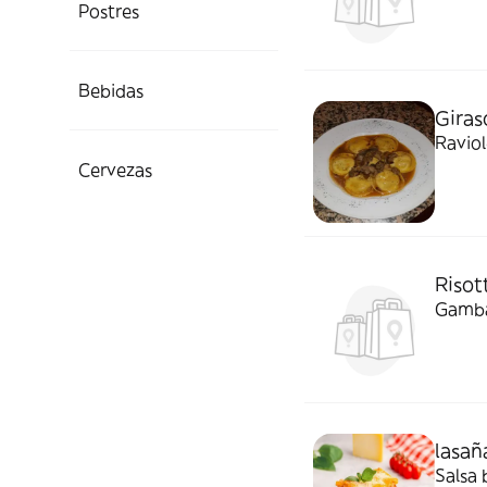
Postres
Bebidas
Giras
Ravio
Cervezas
Risot
Gambas
lasañ
Salsa 