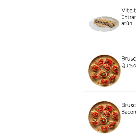
Vitel
Entran
atún
Brusc
Brusc
Bacon