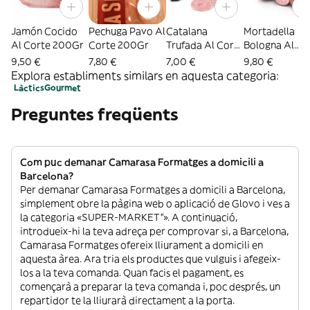
Jamón Cocido
Pechuga Pavo Al
Catalana
Mortadella
Al Corte 200Gr
Corte 200Gr
Trufada Al Corte
Bologna Al
150Gr
Corte 200Gr
9,50 €
7,80 €
7,00 €
9,80 €
Explora establiments similars en aquesta categoria:
Làctics
Gourmet
Preguntes freqüents
Com puc demanar Camarasa Formatges a domicili a
Barcelona?
Per demanar Camarasa Formatges a domicili a Barcelona,
simplement obre la pàgina web o aplicació de Glovo i ves a
la categoria «SUPER-MARKET”». A continuació,
introdueix-hi la teva adreça per comprovar si, a Barcelona,
Camarasa Formatges ofereix lliurament a domicili en
aquesta àrea. Ara tria els productes que vulguis i afegeix-
los a la teva comanda. Quan facis el pagament, es
començarà a preparar la teva comanda i, poc després, un
repartidor te la lliurarà directament a la porta.