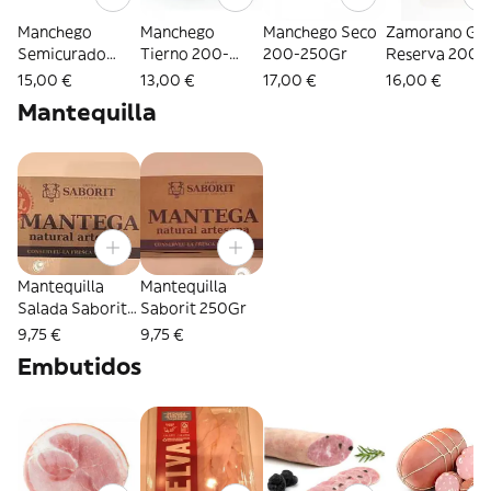
Manchego
Manchego
Manchego Seco
Zamorano Gr
Semicurado
Tierno 200-
200-250Gr
Reserva 200-
200-250Gr
250Gr
250Gr
15,00 €
13,00 €
17,00 €
16,00 €
Mantequilla
Mantequilla
Mantequilla
Salada Saborit
Saborit 250Gr
250Gr
9,75 €
9,75 €
Embutidos