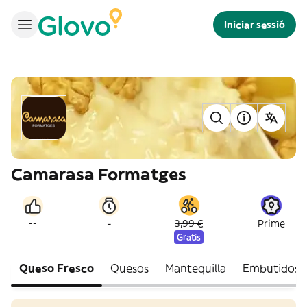
Iniciar sessió
Camarasa Formatges
-
--
3,99 €
Prime
Gratis
Queso Fresco
Quesos
Mantequilla
Embutidos