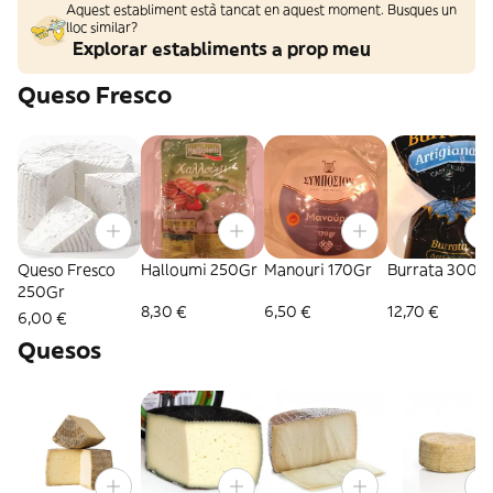
Aquest establiment està tancat en aquest moment. Busques un
lloc similar?
Explorar establiments a prop meu
Queso Fresco
Queso Fresco
Halloumi 250Gr
Manouri 170Gr
Burrata 300G
250Gr
8,30 €
6,50 €
12,70 €
6,00 €
Quesos