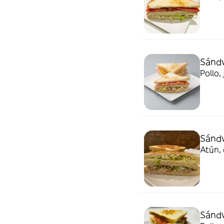
Sándw
Pollo,
Sándw
Atún,
Sándw