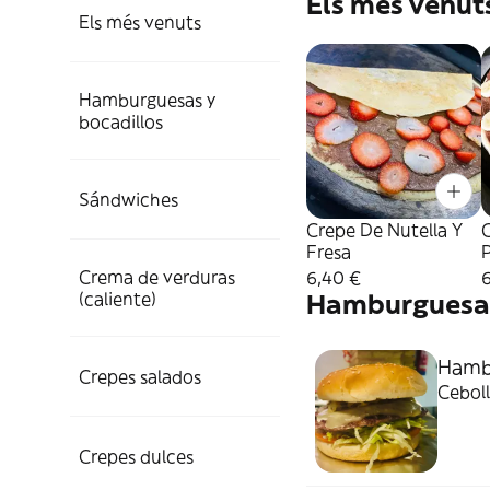
Els més venut
Els més venuts
Hamburguesas y
bocadillos
Sándwiches
Crepe De Nutella Y
C
Fresa
Crema de verduras
6,40 €
(caliente)
Hamburguesas
Hambu
Crepes salados
Ceboll
Crepes dulces