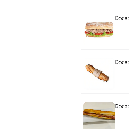
Bocad
Bocad
Bocad