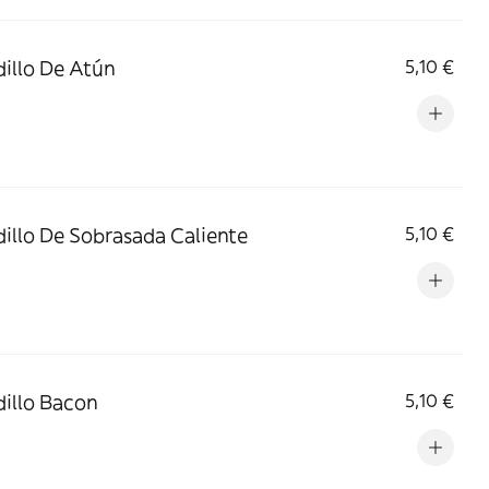
illo De Atún
5,10 €
illo De Sobrasada Caliente
5,10 €
illo Bacon
5,10 €