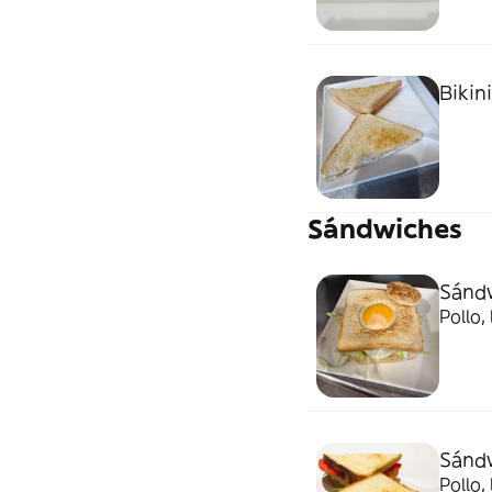
Bikini
Sándwiches
Sánd
Pollo,
Sándw
Pollo,