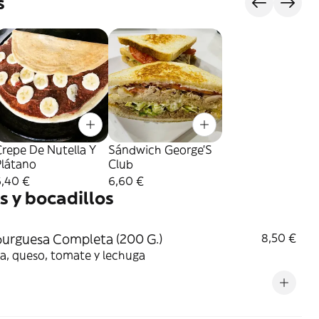
s
repe De Nutella Y
Sándwich George'S
Plátano
Club
6,40 €
6,60 €
 y bocadillos
rguesa Completa (200 G.)
8,50 €
a, queso, tomate y lechuga