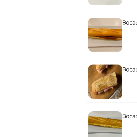
Bocad
Bocad
Bocad